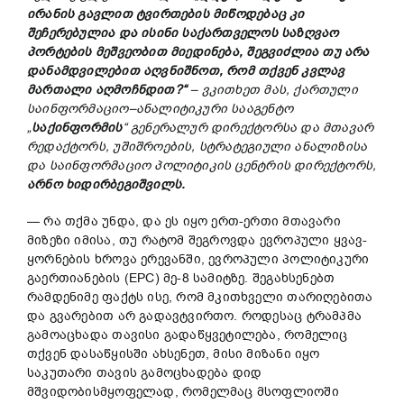
ირანის
გავლით
ტვირთების
მიწოდებაც
კი
შეჩერებულია
და
ისინ
ი
საქართველოს
საზღვაო
პორტების
მეშვეობით
მიედინება
,
შეგვიძლია
თუ
არა
დანამდვილებით
აღვნიშნოთ
,
რომ
თქვენ
კვლავ
მართალი
აღმოჩნდით
?“
–
ვკითხეთ
მას,
ქართული
საინფორმაციო
–
ანალიტიკური
სააგენტო
„
საქინფორმის
“
გენერალურ
დირექტორსა
და
მთავარ
რედაქტორს
,
უ
შიშრ
ოების
,
სტრატეგიული
ანალიზისა
და
საინფორმაციო
პოლიტიკის
ცენტრის
დირექტორს
,
არნო
ხიდირბეგიშვილს
.
— რა თქმა უნდა, და ეს იყო ერთ-ერთი მთავარი
მიზეზი იმისა, თუ რატომ შეგროვდა ევროპული ყვავ-
ყორნების ხროვა ერევანში, ევროპული პოლიტიკური
გაერთიანების (EPC) მე-8 სამიტზე. შეგახსენებთ
რამდენიმე ფაქტს ისე, რომ მკითხველი თარიღებითა
და გვარებით არ გადავტვირთო. როდესაც ტრამპმა
გამოაცხადა თავისი გადაწყვეტილება, რომელიც
თქვენ დასაწყისში ახსენეთ, მისი მიზანი იყო
საკუთარი თავის გამოცხადება დიდ
მშვიდობისმყოფელად, რომელმაც მსოფლიოში