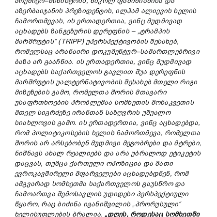
პრემიერ
–
მინისტრის
,
ნიკოლ
ფაშინიანისა
და
აზერბაიჯანის
პრეზიდენტის
,
ილჰამ
ალიევის
ხელის
ჩამორთმევას
,
ის
ერთადერთია
,
ვინც
მუდმივად
აცხადებ
ს
ზანგეზურის
დერეფნის
– „
ტრამპის
მარშრუტის
“ (TRIPP)
უპერსპექტივობის
შესახებ
,
რომელსაც
არანაირი
დოკუმენტურ
–
სამართლებრივი
ბაზა
არ
გააჩნია
.
ის
ერთადერთია
,
ვინც
მუდმივად
აცხადებს
საქართველოს
გავლით
შუა
დერეფნის
მარშრუტის
უალტერნატივობის
შესახებ
მთელი
რიგი
მიზეზების
გამო
, რომელთა შორის
მთავარი
უსაფრთხოების
პრობლემა
ა
სომხეთის
მონაკვეთის
მთელ
სიგრძეზე
ირანთან
საზღვრის
უშუალო
სიახლოვის
გამო
.
ის
ერთადერთია
,
ვინც
აცხადებდა
,
რომ
პოლიტიკოსების
ხელის
ჩამორთმევა
,
რომელთა
შორის
არ
არსებობენ
მუდმივი
მეგობრები
და
მტრები
,
ნიშნავს
ახალ
რეალიებს
და
არა
უბრალოდ
ეტიკეტის
დაცვას
,
თუმცა
ქართული
ოპოზიცია
და
მათი
ევროკავშირელი
მფარველები
აცხადებდნენ
,
რომ
ამგვარად
სომხეთმა
საქართველოს
გაუსწრო
და
ჩამოართვა
შემოსავლის
უდიდესი
პერსპექტიული
წყარო
,
რა
ც
ბიძინა
ივანიშვილის
„
პრორუსულ
ი
“
ხელისუფლებ
ის
ბრალია
.
„
დღეს
,
როდესაც
სომხეთში