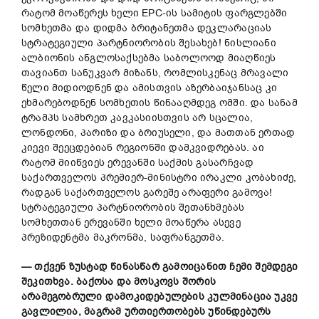
რატომ მოაწერეს ხელი EPC-ის სამიტის ფარგლებში
სომხეთმა და დიდმა ბრიტანეთმა დეკლარაციას
სტრატეგიული პარტნიორობის შესახებ! ნისლიანი
ალბიონის ანგლოსაქსებმა საბოლოოდ მიაღწიეს
თავიანთ სანუკვარ მიზანს, რომლისკენაც მრავალი
წელი მიდიოდნენ და ამისთვის აზერბაიჯანსაც კი
ეხმარებოდნენ სომხეთის წინააღმდეგ ომში. და სანამ
ტრამპს სამხრეთ კავკასიისთვის არ სცალია,
ლონდონი, პარიზი და ბრიუსელი, და მათთან ერთად
კიევი შეეცდებიან რეგიონში დამკვიდრებას. აი
რატომ მიიწვიეს ერევანში საქმის გასარჩვად
საქართველოს პრემიერ-მინისტრი ირაკლი კობახიძე,
რადგან საქართველოს გარეშე არაფერი გამოვა!
სტრატეგიული პარტნიორობის შეთანხმებას
სომხეთთან ერევანში ხელი მოაწერა ასევე
პრეზიდენტმა მაკრონმა, საფრანგეთმა.
—
თქვენ
ზუსტად
წინასწარ
გამოიცანით
ჩემი
შემდეგი
შეკითხვა
.
ბაქოსა
და
მოსკოვს
შორის
არამეგობრული
დამოკიდებულების
კულმინაცია
უკვე
გავლილია
,
მაგრამ
ურთიერთობებს
უწინდებურს