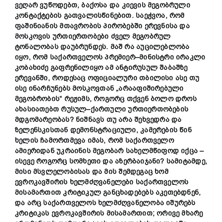
ვეღარ
ვუწოდებთ
,
ბაქოსა
და
კიევის
მეგობრული
კონტაქტების
გათვალისწინებით
.
საეჭვოა
,
რომ
ფაშინიანის
მთავრობის
პირობებში
ერევნისა
და
მოსკოვის
ურთიერთობები
ძველ
მეგობრულ
ტონალობას
დაუბრუნდეს
.
მაშ
რა
აუცილებლობა
იყო
,
რომ
საქართველოს
პრემიერ
–
მინისტრი
ირაკლი
კობახიძე
გაფრენილიყო
ამ
ანტირუსულ
შაბაშზე
ერევანში
,
როდესაც
ოფიციალური
თბილისი
ასე
თუ
ისე
ინარჩუნებს
მოსკოვთან
„
არააფიშირებული
მეგობრობის
“
რეჟიმს
,
როგორც
თქვენ
ბოლო
დროს
ახასიათებთ
რუსულ
–
ქართული
ურთიერთობების
მდგომარეობას
?
ნიშნავს
თუ
არა
შეხვედრა
და
ზელენსკისთან
დემონსტრაციული
,
კამერების
წინ
ხელის
ჩამორთმევა
იმას
,
რომ
საქართველო
ამიერიდან
უკრაინის
მეგობარ
სახელმწიფოდ
იქცა
–
ისევე
როგორც
სომხეთი
და
აზერბაიჯანი
?
სამიტამდე
,
მის
ი
მსვლელობისას
და
მის
შემდეგაც
ხომ
ევროკავშირის
ხელმძღვანელები
საქართველოს
მისამართით
კრიტიკულ
განცხადებებს
აკეთებდნენ
,
და
არც
საქართველოს
ხელმძღვანელობა
იშურებს
კრიტიკას
ევროკავშირის
მისამართით
;
ორივე
მხარე