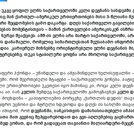
ს
უკვე
ყოფილ
ელჩს
საქართველოში
კელი
დეგნანს
სახდეპში
ლიც
მან
ქართულ
–
ამერიკულ
ურთიერთობებ
ს
მისი
3-
წლიანი
მ
ური
შეცდომების
გამო
დაკარგა
.
დღეს
საქართველო
გაცილებ
რების
მომენტისთვის –
მაშინ
ქართველები
ამერიკ
ისკენ
ისწრა
ზურგი შეაქციეს.
აშშ-
ის
ელჩი
არა
მარტო
საქართველოში,
არ
ის
დანაშაული,
რომელიც
სიმართლესთან შეუსაბამო
ინფორმ
იდია
.
კარიერ
ულ მიზნებზე
ორიენტირებული
ელჩი
დეგნანის
მ
ტერესებზე,
თუ
კი
სტაბილური
ყოფნა
არა
მხოლოდ
საქართვე
რაფერი ჰქონდა – უწინდელი და ამჟამინდელი ხელისუფალნი –
ში, რომ შეერთებული შტატები – საქართველოს გონება, პატივ
ლი ურთიერთობები უკეთესი იყო მაშინაც კი, როცა კელი დეგ
ა აი, იან
კელის
შემდეგ საქართველოში გამოგზავნეს
კელი
დ
და მოეხდინა – კაპიტოლიუმის ბორცვზე „ქართლის დედის“ თავ
ფრო უცნობი და მტრული ხდებოდა და დღეს ის სახლში თავა
ს იმიტომ, რომ
დეგნანმა,
იანკის
თვის დამახასიათებელი
ამპა
ათა
მათ
გეები
ც
შეჰყვარებოდათ
და
გეი-
აღლუმები
ც
გა
ემართ
ამედ
ეომათ,
და
რომ
გადა
ე
ც
ათ
თავიანთი
მილიარდერ
ი-
მეცენ