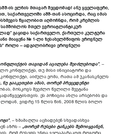
აშშ-
ი
ს
ელჩის
მთავარ
შეცდომა
დ!
ანუ
ყველაფერი,
ით,
საქართველოში
აშშ-
თან
ასოცირ
დ
ა,
რაც
იმას
სხმევის
წყალობით
აღმოჩნდა,
რომ
კრემლის
ს
სამშობლოს
მთელ
ევროატლანტიკურ
ხლად”
გაყიდა
საქართველო,
ქართული
კულტურა
იანი
მიაყენა
№ 1-
ლი
ზესახელმწიფოს
ეროვნულ
ს“
როლი –
ადგილობრივი
ეროვნული
კონფლიქტის
თავიდან
აცილება
შეიძლებოდა”
, –
ლო კონფლიქტს, თუ მისი ინიციატორი და
კონფლიქტი, აიძულა ეომა, რათა ამ უკანასკნელს
,
ნუ
გააკეთებ
თ
ამას,
თორემ
პრეცედენტი
ობას, მოსკოვს შეეძლო წვლილი შეეტანა
ადაწყვეტისთვის. ეს პოზიცია ახლა არსებობს და
ბლოდან, ვიდრე 15 წლის წინ, 2008 წლის ბოლო
ოგი“
, – ხმამაღლა აცხადებენ სხვადასხვა
ენ აზრს –
„
თორემ
რუსებ
ი
ტანკებ
ს
შემოიყვანენ,
მოდის, რომ რუსეთს უნდა ველაპარაკოთ როგორც