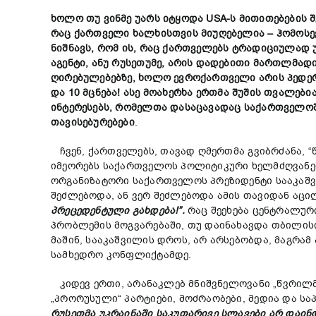
ხოლო
თუ
ვინმე
უარს
იტყოდა
USA-
ს
მითითებების
რაც
ქართველი
ხალხი
სთვის მიუღებელია –
ჰომოსე
ნიშნავს,
რომ
ის,
რაც
ქართველებს
ტრადიციულად
აგენტი,
ანუ
რუსეთუმე,
არის
დადებითი
მართლმად
ღირებულებებზე,
ხოლო
ევროქართველი
არის
პედე
და 10
მცნება!
ასე
მო
ახერხა
ერთ
მა
შუშის
თვალები
ინტერესებს,
რომელთა დასაცავადაც საქართველოშ
თავისებურებ
ები
.
ჩვენ, ქართველებს, თავად ღმერთმა გვიბრძანა, “
იმეორებს საქართველოს პოლიტიკური ხელმძღვანე
ორგანიზატორი საქართველოს პრეზიდენტი სააკაშვი
შეძლებოდა, ან ვერ შეძლებოდა ამის თავიდან აცი
პრეცედენტ
ული გახდება!”
.
რაც შეეხება ცენტრალურ
პრობლემის მოგვარებაში, თუ დაინახავდა თბილისი
მაშინ, სააკაშვილის დროს, არ არსებობდა, მაგრა
სამხედრო კონფლიქტამდე.
კიდევ ერთი, არანაკლებ მნიშვნელოვანი „წვრილმ
„პრორუსული“ პარტიები, მოძრაობები, მედია და სა
რუსეთმა
უკრაინაში
საკუთარი
ვე
სლავები
არ დაი