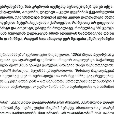
შესრულებაზე,
მას
კრემლის
აგენტად
აცხად
ებდნენ
და
ეს
იქცა
ქსუალიზმი,
ათეიზმი,
ღალატი –
კელი
დეგნანის
ჭკუათხელობ
უყვართ,
უკავშირდება
რუსეთს!
ელჩი
კელის
დაუღალავი
ძალი
იდებელი
ჰეტეროსექსუალი
ქართველი,
რომელიც
არ
გაცვლი
რასტი
და
ათეისტი,
უმადური
მოღალატე,
რომელმაც “30
ვერც
ანმა
სულელმა
დედაკაცმა სწორ ადგილას წაბორძიკება
და
ზ
ი დანიშნეს,
რადგან
სათანადოდ
ვე
რ
შეაფასა „
წვრილმანები
წვრილმანებს” ყურადღება მივაქციოთ. “
2008
წლის
აგვისტოს
ლობა და აღარავინ ფიქრობს – როგორ აიცილებდა საქართვე
ლი იყო? განა ვინმემ გარედან მოახვია თავს საქართველოს 
ლება?! პირიქით, პუტინმა გააფრთხილა:
“
მიხაილ
ნიკოლაევიჩ
ი ხელისუფლების იურისდიქციის ორ რეგიონზე გაუვრცელებლ
ს მტკიცე პოზიციას – არ მიემართა პრობლემის ძალისმიერი გ
მ ახლა საქართველო უფრო შორს არის აფხაზეთისა და სამაჩა
ანი“:
„
ჩვენ
უნდა დაველაპარაკოთ რუსეთს,
გვჭირდება
დიალ
პარლამენტო ფრაქციები. მაგრამ შემდეგ, ხმადაბლა ავითარებ
ნდო
და
ქართველებს, მით უმეტეს,
არ დაგვინდობს!”
. მაშ, გა