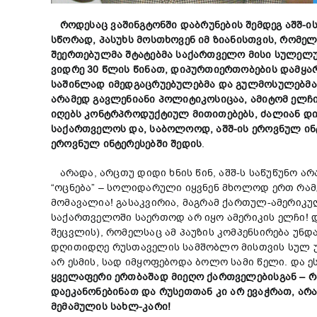
როდესაც
ვაშინგტონში
დაბრუნების
შემდეგ
აშშ-
ი
სწორად,
პასუხს მოსთხოვენ იმ ზიანისთვის,
რომე
შეერთებულმა
შტატებმა
საქართველო
მისი
სულელ
ვიდრე 30
წლის
წინ
ათ,
დიპურთიერთობების
დამყა
საშინლად
იმედგაცრუებულ
ებმა
და
გულმოსულებმა 
არამედ
გავლენიანი
პოლიტიკოსი
ცაა,
ამიტომ
ელჩ
იღებს
კონტრპროდუქტიულ
მითითებებს,
ძალიან დ
საქართველოს
და,
საბოლოოდ,
აშშ-
ის
ეროვნულ
ინ
ეროვნულ
ინტერესებში
შედის
.
არადა, არცთუ დიდი ხნის წინ, აშშ-ს საწუწუნო ა
“ოცნება” – სოლიდარული იყვნენ მხოლოდ ერთ რამე
მომავალია! გასაკვირია, მაგრამ ქართულ-ამერიკუ
საქართველოში საერთოდ არ იყო ამერიკის ელჩი! დ
შეცვლის), რომელსაც ამ პაუზის კომპენსირება უნ
დღითიდღე რუსთაველის სამშობლო მისთვის სულ უ
არ ესმის, სად იმყოფებოდა ბოლო სამი წელი. და ე
ყველაფერი
ერთბაშად
მიეღო
ქართველებისგან –
რ
და
ე
კანონებ
ინათ
და
რუსეთთან
კი არ ე
ვაჭრათ,
არ
მემამულის
სახლ-კარი!