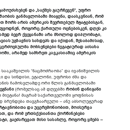
გამო
უძახებენ
და
„
საქმე
ს
გა
უ
რჩევ
ენ“,
უფრო
უშაობის
განმავლობაში
მიაყენა,
დაასკვნიან,
რომ
ით
შორს
არის
ამერიკის
შეერთებულ
შტატებ
ისგან,
ფვოდნენ,
როგორც
ქართულ
ი
ოცნებ
ისკენ,
დღეს
კი
ამედ
ბევრ
ქვეყანაში
არა
მხოლოდ
დიპლომატი,
აციას
უგზავნის
სახდეპ
ს
და
იქიდან
, შესაბამისად,
იკერძოებულმა
მოხსენებებ
ი
ნეგატიურად
აისახა
ლოში,
არამედ
სამხრეთ
კავკასიაშიც
ამერიკის
 სააკაშვილის “ნაცმოძრაობა” და ივანიშვილის
ი და სინდისი, ეტალონი, უფროსი ძმა და
ნანის ჩამოსვლამდე ორი წლის განმავლობაში
ეგნანი
(რომელსაც ამ დღეებში
რობინ
დ
ა
ნიგანი
ი მიეტანა! მაგრამ საქართველოში ყოფნისას
დ ბრუნდება თავგზაარეული – ანუ აბსოლუტურად
რტავნ
ო
ბითა
და
უცერემონიო
ბით,
მოისურვა
ათ,
და
რომ
ერთსქესიანთა
ქორწინებ
ები
ატი,
გა
ე
ძარცვა
თ
მისი
სასახლე,
როგორც
ყმებ
ს –