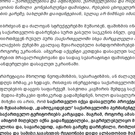
შორს
–
ქართველებისა
და
აფხაზების
,
ქართველებისა
და
ოსე
ეობის
ნაწილი
გონ
ებაჩლუნგი
ფაშისტ
ია
,
რუსების
ცხოველურ
ბის
გარეშე
,
სახლ
ებ
ში
დაიფანტებიან
,
სულაც
არ
ნიშნავს
იმა
 იბრძვიან და ძალოვან სტრუქტურებში მუშაობენ, ფაშიზმის 
 საქართველოს დაბრუნება სურთ გასული საუკუნის ბნელ, ცივ 
მიირთმევენ რუსულ პურს
(
საქართველოში
სხვა
მარცვლეული
 ქალაქების ქუჩებში კვალვაც შეიარაღებული ბანდფორმირებებ
როგორც უკრაინას. ამჯერად აქცენტი კეთდება დასავლეთ საქ
რებით მრავალრიცხოვანი და სადაც სეპარატისტი ფაშისტები 
ბანდერელები დასავლეთ უკრაინაში.
რპრეტაცია მხოლოდ ნეოფაშიზმის, სეპარატიზმის, ან ძალაუ
ღეს ბრმაც კი ხედავს, რისთვის ინერგებოდა საქართველოში
 უფლებების დაცვის საფარქვეშ. საბჭოთა კავშირის შემდეგ 
 მედია-მუშაკები ფიზიკურად გადაშენდნენ, ხოლო დასავლურ
მიზეზი ის არის, რომ
საქართველო
იქცა
დასავლური
პროექტ
ის
შესაბამისად
, „
დამოუკიდებელ
“
საქართველოში
პერმანენტ
საქართველო
ტერიტორიებ
ს კარგავდა
.
მაგრამ
,
როგორც
ამას
,
ამიტომ
მიღებულ
იქნა
გადაწყვეტილება
,
გაგრძელებულიყო
მ
რელოსა
და
,
სავარაუდოდ
,
აჭარის
გარეშე
დარჩენილი
,
რომლი
ლისა
და
სამცხე
ჯავახეთის
რეგიონები
დიდი ალბათობით მიჰ