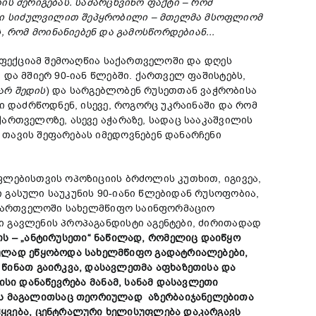
ბის
შერიგებას
.
სამარცხვინო
ფაქტი
–
რომ
ი
სიძულვილით
შეპყრობილი
–
მთელმა
მსოფლიომ
ს
,
რომ
მოინანიებენ
და
გამოსწორდებია
ნ
.
..
ინფექციამ შემოაღწია საქართველოში და დღეს
და მშიერ 90-იან წლებში. ქართველ ფაშისტებს,
არ
შედის
) და სარგებლობენ რუსეთთან ვაჭრობისა
ი დაძრწოდნენ, ისევე, როგორც უკრაინაში და რომ
ართველოზე, ასევე აჭარაზე, სადაც სააკაშვილის
თავის შეფარებას იმედოვნებენ დანარჩენი
ფლებისთვის ოპოზიციის ბრძოლის კუთხით, იგივეა,
 გასული საუკუნის 90-იანი წლებიდან რუსოფობია,
საქართველოში სახელმწიფო საინფორმაციო
ი გავლენის პროპაგანდისტი აგენტები, ძირითადად
ის
–
„
ანტირუსეთი
“
ნაწილ
ად
,
რომელიც
დაიწყო
ულად ეწყობოდა
სახელმწიფო
გადატრიალებ
ები
,
 წინათ
გაირკვა
,
დასავლეთ
მა
აფხაზეთისა
და
ისი დანაწევრება
მანამ
,
სანამ
დასავლეთ
ი
ს
მაგალითსაც
თეორიულად
აზერბაიჯანელებითა
ყვება
,
ცენტრალური
ხელისუფლება
დაკარგავს