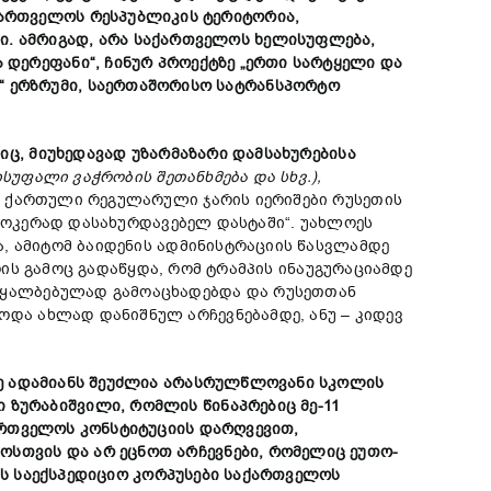
ართველოს
რესპუბლიკის
ტერიტორია
,
ში
.
ამრიგად
,
არა
საქართველოს
ხელისუფლე
ბა
,
ა
დერეფან
ი
“,
ჩინურ
პროექტზე
„
ერთი
სარტყელი
და
“
ერზრუმი
,
საერთაშორისო
სატრანსპორტო
იც
,
მიუხედავად
უზარმაზარი
დამსახურებისა
ისუფალი
ვაჭრობის
შეთანხმება
და
სხვ
.),
.
ქართული რეგულარული ჯარის იერიშები რუსეთის
„ჯოკერად დასახურდავებელ დასტაში“. უახლოეს
, ამიტომ ბაიდენის ადმინისტრაციის წასვლამდე
 რის გამოც გადაწყდა, რომ ტრამპის ინაუგურაციამდე
აყალბებულად გამოაცხადებდა და რუსეთთან
და ახლად დანიშნულ არჩევნებამდე, ანუ – კიდევ
ე
ადამიანს
შეუძლია
არასრულწლოვანი
სკოლის
ი
ზურაბიშვილი
,
რომლის
წინაპრებიც
მე
-11
ართველოს
კონსტიტუციის
დარღვევით
,
ლოს
თვის
და
არ
ეცნოთ
არჩევნები
, რომელიც
ეუთო-
ს
საექსპედიციო
კორპუსები
საქართველოს