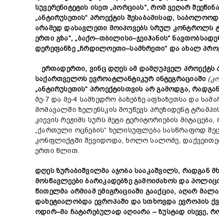
სუვერენიტეტის
ისეთ
„
პორციას
“,
რომ
ვეღარ შეეწინ
„
ანტირუსეთის
“
პროექტის
შესაბამისად
,
საბოლოოდ
არამედ
დასავლეთი
მოიპოვებს
სრულ
კონტროლს
ერთი
გზა
“,
„
ბაქო
–
თბილისი
–
ჯეიჰანის
“
ნავთობსადე
დერეფან
ზე
„
ჩრდილო
ეთი
–
სამხრეთი
“
და
ახალ
პრო
ერთადერთი
,
ვინც
დღეს
ამ
დამღუპველ
პროექტს
საქართველოს
ევროატლანტიკურ
ინტეგრაციაში
(
კ
„
ანტირუსეთის
“
პროექტ
ისთვის
არ
გამოდგა
,
რადგა
მე-7 და მე-4 სამხედრო ბაზებზე აფხაზეთსა და ს
მომავალში ზელენსკის მოუწევს პრეზიდენტ ტრამპი
კიევის რეჟიმს სურს მეტი ტერიტორიების მიტაცება,
„ქართული ოცნების“ ხელისუფლება სასწრაფოდ შე
კონფლიქტში შევიდოდა, ხოლო სალომე, დაქვეითებ
ერთი წლით.
დღეს
ზურაბიშვილმა
აჯობა
სააკაშვილს
,
რადგან
მ
მოსწავლეები
ბარიკადებზე
გამოიძახოს
და
პოლიც
წითელმა
არმიამ
ემიგრაციაში გააქცია,
აღარ
მალა
დახეტიალობდა ევროპაში
და
სთხოვდა
ევროპის
ქვ
ოდირ
–
მა ჩატარებულად
აღიარ
ა
–
ზუსტად
ისევე
,
რ