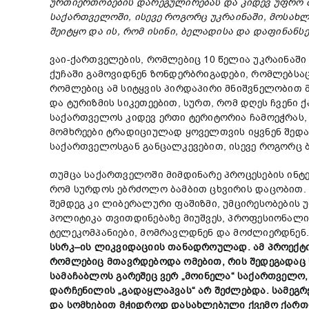
ურთიერთობების
დარეგულ
ი
რ
ებას
და
კიდევ
უფრო
საქართველოში
,
ისევე
როგორც
უკრაინაში
,
მოსახლ
შეიტყო
და
ის
,
რომ
ისინი
,
ბელად
ისა
და
დაფინანსე
ვაი-ქართველების, რომლებიც 10 წელია უკრაინაში
ქუჩაში გამოვიდნენ ზონდერბრიგადები, რომლებსაც
რომლებიც ამ სიტყვის პირდაპირი მნიშვნელობით 
და ტურიზმის სიკეთეებით, სურთ, რომ დღეს ჩვენი
საქართველოს კიდევ ერთი ტერიტორია ჩამოეჭრას, 
მომხრეები ტრადიციულად ყოველთვის იყვნენ შედა
საქართველოსგან განცალკევებით, ისევე როგორც 
თუმცა საქართველოში მიმდინარე პროცესების ინტე
რომ სურდოს ებრძოლო ბამბით ცხვირის დაცობით. დ
შემდეგ კი ლიბერალური ფაშიზმი, უმცირესობების
პოლიტიკა თვითდინებაზე მიუშვეს, პროფესიონალი
ტელეკომპანიები, მომრავლდნენ და მოძლიერდნენ. 
სსრკ
–
ი
ს
ლიკვიდაციის
თანადროულ
ად
.
ამ
პროექტ
რომ
ლებიც
მთავრდებოდა
ომებით
,
რის
შედეგადაც
სამ
აჩაბლოს
გარეშეც
ვერ
„
მოინელა
“
საქართველო
დარჩენილის „გადაყლაპვას“
არ
შეძლებდა
.
სამეგ
და
სომხებით
მჭიდროდ
დასახლებული
ქვემო
ქართ