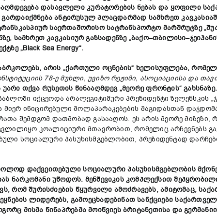
ააღმდეგება დასავლელი კურატორების ნებას და
ყოფილი
საქ
გა
რდაიქმნება
ანტირუსულ პლაცდარმად სამხრეთ
კავკასია
ტრანსკასპიურ
საერთაშორისო
სატრანსპორტო
მარშრუტზე
„
შუ
ნ
ზე
,
სამხრეთ
კავკასი
ურ
გაზსადენ
ზე
„
ბაქო
–
თბილისი
–
ჯეიჰანი
ექტზე
„
Black Sea Energy“.
აბრკოლებს
,
არის
„
ქართული
ოცნების
“
ხელისუფლება
,
რომელ
ონსტიტუციის
78-
ე
მუხლი
,
უვიზო
რეჟიმი
,
ასოციაცი
ის
ა
და
თავ
ნ
უარი
თქვა
რუსეთის
წინააღმდეგ
„
მეორე
ფრონტის
“
გახსნაზე
ამაჩაბლოში იქცეოდა არალეგიტიმური პრეზიდენტი ზელენსკის 
ს მიერ ინიცირებული მოლაპარაკებების მაგიდასთან დაჯდომა
 რათა შემდგომ დათმობად გასააღოს. ეს არის მეორე მიზეზი,
ცვლილიყო კოალიციური მთავრობით, რომელიც არჩევნებს გ
ული სოციალური პასუხისმგებლობით, პრეზიდენტად დარჩებო
ხოლოდ
დაქვეით
ებული
სოციალური
პასუხისმგებლობის
მქონ
იას
ნარკომანი
უწოდოს
.
მენშევიკ
ის
კომპლექსით
შეპყრობილ
ვს
,
რომ
შურისძიების
წყურვილი
ამოძრავებს
,
ამიტომ
აც,
საქ
ეყნების
ლიდერებ
ს, გამოეცხადებინათ
სანქციები
საქართვე
ოგორც
მისმა
წინაპრებმა
მოიწვიეს
ბრიტანეთისა
და
გერმანიი