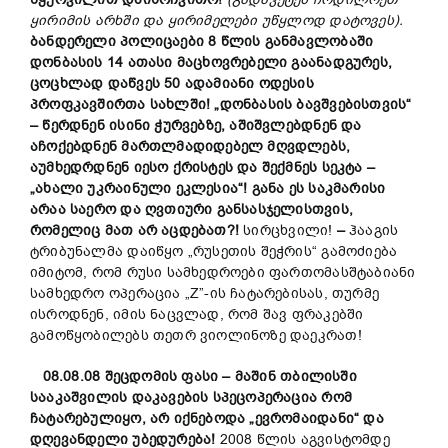
ყირიმის არხში და ყირიმელები უწყლოდ დატოვეს).
ბანდერელი პოლიცაები 8 წლის განმავლობაში
დონბასის 14 ათასი მაცხოვრებელი გაანადგურეს,
ცოცხლად დაწვეს 50 ადამიანი ოდესის
პროფკავშირთა სახლში! „დონბასის ბავშვებისთვის“
– წერდნენ ისინი ჭურვებზე, აშიშვლებდნენ და
აჩოქებდნენ მართლმადიდებელ მღვდლებს,
აუმხედრდნენ იესო ქრისტეს და შექმნეს სეკტა –
„ახალი უკრაინული ეკლესია“! განა ეს საკმარისი
არაა საერო და ღვთიური განსასჯელისთვის,
რომელიც მათ არ აცდებათ?!
სირცხვილი!
–
ჰააგის
ტრიბუნალმა დაიწყო „რუსეთის შეჭრის“ გამოძიება
იმიტომ, რომ რუსი სამხედროები ფართომასშტაბიანი
სამხედრო ოპერაცია „Z”-ის ჩატარებისას, თურმე
ისროდნენ, იმის ნაცვლად, რომ შავ ფრაკებში
გამოწყობილებს თეთრ ვიოლინოზე დაეკრათ!
08.08.08 შეცდომის ფასი – მაშინ თბილისში
სააკაშვილის დაკავების სპეცოპერაცია რომ
ჩატარებულიყო, არ იქნებოდა „ევრომაიდანი“ და
დღევანდელი უბედურება!
2008 წლის აგვისტომდე