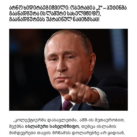
არნო ხიდირბეგიშვილი: ოპერაცია „Z“ – პუტინმა
გაანადგურა ისლამური სახელმწიფო,
გაანადგურებს უკრაინულ ნაციზმსაც!
„კოლექტიურმა დასავლეთმა, აშშ-ის მეთაურობით,
შექმნა
ისლამური სახელმწიფო,
თუმცა ისლამის
მიმდევრები თავის მრწამსს დოლარებზე არ ყიდიან,