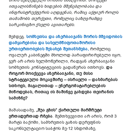
არის
შეზღუდული
ირანის
საზღვრით.
პროექტი
ითვალისწინებს
ხიდების
მშენებლობასა
და
ინფრასტრუქტურის
აღდგენას,
რაშიც
აქტიურ
როლს
თამაშობს
თურქეთი,
რომელიც
საზღვრამდე
სარკინიგზო
ქსელს
ავითარებს
.
შემდეგ.
სომხეთსა და აზერბაიჯანს შორის მშვიდობის
დამყარებისა და სახელმწიფოთაშორისი
ურთიერთობების შესახებ შეთანხმება,
რომელიც
ოვალურ კაბინეტში მხოლოდ პარაფირირებული იყო,
ჯერ არ არის ხელმოწერილი, რადგან აზერბაიჯანი
სომხეთის კონსტიტუციის გადაწერას ითხოვს.
და
როგორ
მოიქცევა
აზერბაიჯანი,
თუ
მისი
სტრატეგიული
მოკავშირე –
ისრაელი –
დახმარებას
სთხოვს,
მაგალითად –
ენერგომატარებლების
მიწოდებას,
რითაც
ის
მაშინვე
გახდება
თეირანის
სამიზნე?
მაშასადამე,
„
შუა
გზის“
ქართული
მარშრუტი
ერთადერთად
რჩება
. შემთხვევითი არ არის, რომ 3
მარტს ბაქოში, სამხრეთის გაზის დერეფნის
საკონსულტაციო საბჭოს მე-12 სხდომაზე,