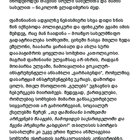
იწოდებოდეს
თავისი
სრული
სახელითა
და
მამის
სახელით –
ნიკოლოზ
ვლადიმერის
ძედ.
ფაშინიანის
ადგილზე
ნებისმიერი
სხვა
დიდი
ხნის
წინ
იქნებოდა
პოლიტიკური
და
ფიზიკური
გვამი
იმის
შემდეგ,
რაც
მან
ჩაიდინა –
მოაწყო
სახელმწიფო
გადატრიალება
სომხეთში,
ციხეში
ჩასვა
მთელი
ზედა
ეშელონი,
ჩააბარა
ყარაბაღი
და
ახლა
სურს
დააპატიმროს
ყოველთა
სომეხთა
კათოლიკოსი.
მაგრამ
ფაშინიანი
ულვაშსაც
არ
იხრის,
რადგან
მოიპარსა
ულვაში,
ჩამოაყალიბა
ვოკალურ-
ინსტრუმენტული
ანსამბლი „
ვარჩაბენდი“,
რომელშიც
დასარტყამ
ინსტრუმენტებზე
უკრავს,
დაშორდა
ცოლს,
მთელ
მსოფლიოს „
გულებს“
უგზავნის
და
ჩებურეკებს
მიირთმევს.
შედეგად,
ქართველები,
რომლებიც
სომხების
მიმართ
განსაკუთრებული
სი
ყვარულით
არ
გამოირჩევიან,
სოციალურ
ქსელებში
წერენ
:
„
თუ
ფაშინიანი
სომხეთში
არჩევნებს
წააგებს,
ჩამოვიდეს
საქართველოში
და
ჩვენი
პრემიერი
გახდესო!“
.
თბილისის
სპორტის
სასახლეში
კი
უკვე
ერთი
წელია
ანშლაგებია
სომხური
ესტრადის
ვარსკვლავების
კონცერტებზე,