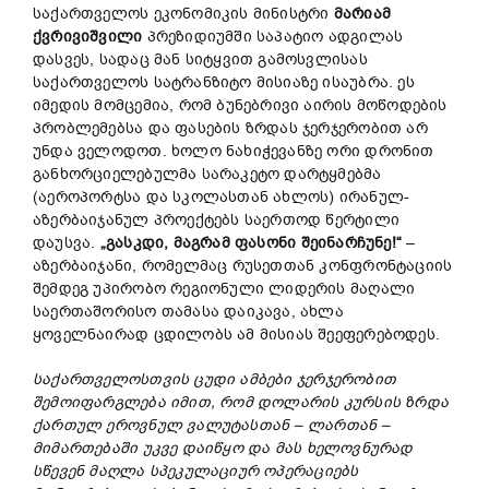
საქართველოს ეკონომიკის მინისტრი
მარიამ
ქვრივიშვილი
პრეზიდიუმში საპატიო ადგილას
დასვეს, სადაც მან სიტყვით გამოსვლისას
საქართველოს სატრანზიტო მისიაზე ისაუბრა. ეს
იმედის მომცემია, რომ ბუნებრივი აირის მოწოდების
პრობლემებსა და ფასების ზრდას ჯერჯერობით არ
უნდა ველოდოთ. ხოლო ნახიჭევანზე ორი დრონით
განხორციელებულმა სარაკეტო დარტყმებმა
(აეროპორტსა და სკოლასთან ახლოს) ირანულ-
აზერბაიჯანულ პროექტებს საერთოდ წერტილი
დაუსვა.
„
გასკდი,
მაგრამ
ფასონი
შეინარჩუნე!“
–
აზერბაიჯანი, რომელმაც რუსეთთან კონფრონტაციის
შემდეგ უპირობო რეგიონული ლიდერის მაღალი
საერთაშორისო თამასა დაიკავა, ახლა
ყოველნაირად ცდილობს ამ მისიას შეეფერებოდეს.
საქართველოსთვის
ცუდი
ამბები
ჯერჯერობით
შემოიფარგლება
იმით,
რომ
დოლარის
კურსის
ზრდა
ქართულ
ეროვნულ
ვალუტასთან –
ლართან –
მიმართებაში
უკვე
დაიწყო
და
მას
ხელოვნურად
სწევენ
მაღლა
სპეკულაციურ
ოპერაციებს