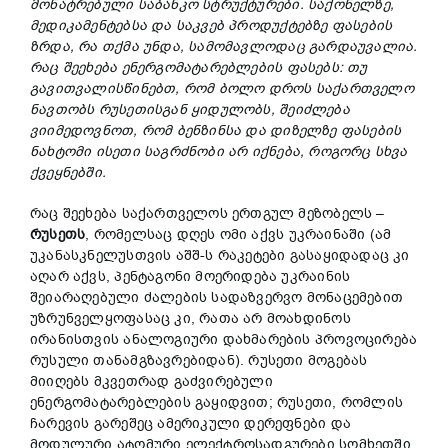
მონატრებული
საბანკო
სტრუქტურები.
საქონელზე,
მედიკამენტებსა
და
საკვებ
პროდუქტებზე
ფასების
ზრდა,
რა
თქმა
უნდა,
სამომავლოდაც
გარდაუვალია.
რაც
შეეხება
ენერგომატარებლების
ფასებს:
თუ
გავითვალისწინებთ,
რომ
ბოლო
დროს
საქართველო
ნავთობს
რუსეთისგან
ყიდულობს,
შეიძლება
ვიიმედოვნოთ,
რომ
ბენზინსა
და
დიზელზე
ფასების
ნახტომი
ისეთი
საგრძნობი
არ
იქნება,
როგორც
სხვა
ქვეყნებში.
რაც შეეხება საქართველოს ერთგულ მეზობელს –
რუსეთს
, რომელსაც დღეს ომი აქვს უკრაინაში (ამ
უკანასკნელუსთვის აშშ-ს რაკეტები გასაყიდადაც კი
აღარ აქვს, პენტაგონი მოერიდება უკრაინის
შეიარაღებული ძალების სადაზვერვო მონაცემებით
უზრუნველყოფასაც კი, რათა არ მოახდინოს
ირანისთვის ანალოგიური დახმარების პროვოცირება
რუსული თანამგზავრებიდან). რუსეთი მოგებას
მიიღებს მკვეთრად გაძვირებული
ენერგომატარებლების გაყიდვით; რუსეთი, რომლის
ჩარევის გარეშეც ამერიკული დერეფნები და
მოდულური ატომური ელექტროსადგურები სომხეთში