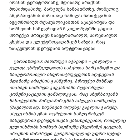
ირანის ტერიტორიაზე, მდინარე არაქსის
მოპირდაპირე, მარცხენა სანაპიროზე, რომელიც
აზერბაიჯანის ძირითად ნაწილს ნახიჭევანის
ავტონომიურ რესპუბლიკასთან აკავშირებს და
სომხეთის საზღვრიდან 5 კილომეტრში გადის.
პროექტი მოიცავს საავტომობილო, სარკინიგზო
გზებსა და ელექტროგადამცემ ხაზებს, რაც
ზანგეზურის დერეფნის ალტერნატივაა.
ცნობისთვის:
მარშრუტი
აგბენდი –
კალალა –
ჯულფა
უზრუნველყოფს
საბჭოთა
სარკინიგზო
და
საავტომობილო
ინფრასტრუქტურის
აღდგენას
მდინარე
არაქსის
გასწვრივ.
პროექტი
მიზნად
ისახავს
სამხრეთ
კავკასიაში
რეგიონული
კომუნიკაციების
განბლოკვას,
რაც
აზერბაიჯანს
ნახიჭევანში
პირდაპირ
გზას
აძლევს
სომხეთზე
(
მაგალითად,
სიუნიქის
ოლქზე)
გავლის
გარეშე,
ასევე
ხსნის
გზას
თურქეთის
საზღვრისკენ.
ზანგეზურის
დერეფნისგან
განსხვავებით,
რომელიც
გულისხმობს
სომხურ
სიუნიქზე (
მეღრიზე)
გავლას,
არაქსის
მარშრუტი
გეოგრაფიულად
უფრო
მეტად