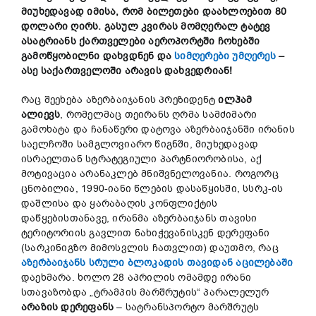
მიუხედავად
იმისა,
რომ
ბილეთები
დაახლოებით
80
დოლარი
ღირს
.
გასულ
კვირას
მომღერალ
ტატევ
ასატრიანს
ქართველები
აეროპორტში
ჩოხებში
გამოწყობილნი
დახვდნენ
და
სიმღერები უმღერეს
–
ასე
საქართველოში
არავის
დახვედრიან!
რაც შეეხება აზერბაიჯანის პრეზიდენტ
ილჰამ
ალიევს
, რომელმაც თეირანს ღრმა სამძიმარი
გამოხატა და ჩანაწერი დატოვა აზერბაიჯანში ირანის
საელჩოში სამგლოვიარო წიგნში, მიუხედავად
ისრაელთან სტრატეგიული პარტნიორობისა, აქ
მოტივაცია არანაკლებ მნიშვნელოვანია. როგორც
ცნობილია, 1990-იანი წლების დასაწყისში, სსრკ-ის
დაშლისა და ყარაბაღის კონფლიქტის
დაწყებისთანავე, ირანმა აზერბაიჯანს თავისი
ტერიტორიის გავლით ნახიჭევანისკენ დერეფანი
(სარკინიგზო მიმოსვლის ჩათვლით) დაუთმო, რაც
აზერბაიჯანს სრული ბლოკადის თავიდან აცილებაში
დაეხმარა. ხოლო 28 აპრილის ომამდე ირანი
სთავაზობდა „ტრამპის მარშრუტის“ პარალელურ
არა
ზ
ის
დერეფანს
– სატრანსპორტო მარშრუტს