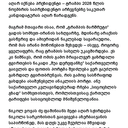
აღარ
იქნება
პრეზიდენტი –
ტრამპი 2028
წლის
ნოემბრის
საპრეზიდენტო
არჩევნებზე
საკუთარ
კანდიდატურას
აღარ
წარადგენს
.
მაგრამ
მთავარი
ისაა,
რომ „
ტრამპის
მარშრუტი“
გადის
სომხეთ-
ირანის
საზღვარზე,
მდინარე
არაქსის
გასწვრივ
და
ამიერიდან
ნაკლებად
სავარაუდოა,
რომ
მას
ირანი
მოწონებით
შეხვდეს –
ისევე,
როგორც
ყველაფერს,
რაც
ტრამპის
სახელს
უკავშირდება.
ეს
კი
ნიშნავს,
რომ
ომის
გამო
მრავალჯერ
გაზრდილი
ტვირთების
ნაკადი „
შუა
დერეფანზე“
საქართველოზე
გაივლის
და
ფოთის
პორტმა
შეიძლება
ვერ
გაუძლოს
გაზრდილ
ტვირთბრუნვას,
რის
გამოც
სასწრაფოდ
გახდება
ასაშენებელი
ანაკლიის
პორტი.
ანუ
საქართველო
კვლავინდებურად
რჩება „
სიცოცხლის
გზად“
სომხეთისთვის,
რომლისთვისაც
ქართული
ტარიფები
სასიცოცხლოდ
მნიშვნელოვანია
.
ნიკოლ
ვოვას ძე
ფაშინიანს
მეტი
აღარ
სჭირდება
ნიკოლა
სარკოზისთან
გაიგივება
აზერბაიჯანის
საპირწონედ,
მას
დღეს უკვე
შეუძლია
მშვიდად