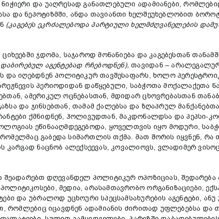
 ნიჭიერი და უაღრესად განათლებული ადამიანები, რომლებიც
ასა და ნეპოტიზმში, ანდა თავიანთი ხელშეუხებლობით ბორ
ენ
(
კაგებეს
ეკრძალებოდა
პარტი
ული
ხელმძღვანელ
ების
დამუ
იხეებში ჯდომა, საჯაროდ მონანიება და კაგებესთან თანამ
ადაბირებულ
აგენტ
ებ
ად
რჩებოდნენ
),
თავიდან – არალეგალურა
ას და იღებდნენ პოლიტიკურ თავშესაფარს, ხოლო პერესტროი
ბრეჟნევის პერიოდიდან დაწყებული, საბჭოთა მოქალაქეთა ნ
ბთან, ამერიკულ ოცნებასთან, მდიდარ ცხოვრებასთან თანაბ
ზსა და ჯინსებთან, თამამ ქალებსა და ზღაპრულ მანქანებთა
ანტები ქმნიდნენ, ჰოლივუდთან, მაკდონალდსა და პეპსი-კოლ
ეოლოგიას ეწინააღმდეგებოდა, ყოველთვის იყო მოდური, საბ
რომელმაც გაბედა სიმართლის თქმა. მათ შორის იყვნენ, რა თ
ის კარგად ნაცნობ ალექსეევას, კოვალიოვს, ვლადიმერ ვისოც
შეადარებთ დღევანდელ პოლიტიკურ ოპოზიციას, შედარება აშ
ოლიტიკოსები, მედია, არასამთავრობო ორგანიზაციები, ექს
ები და უბრალოდ უცხოური სპეცსამსახურების აგენტები, ანუ 
ით, რომლებიც იცავდნენ ადამიანის ძირითად უფლებებსა და
ღალატეები, სულით გამყიდველები, პარიზში დაბადებულები