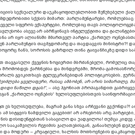
ზიციის სექსუალური დაუკმაყოფილებლობით შეწუხებული ქალე
 მდედრობითი სქესის მიმართ: პარლამენტარები, რომლებსაც
ვეველი სფეროს ექსპერტები, რომლებიც თავს პოლიტოლოგებად
ავლესობა ასევე არ აბრწყინავს ინტელექტითა და ტალანტები
განა არ იყო ალიანსში მმართველ პარტია „ქართულ ოცნებას
 პარლამენტის თავმჯდომარე და თავდაცვის მინისტრი?! და 
 როგორც ჩანს, სოროსის გაზრდილ თინა ტაივანჩიკზე დიდი 
თავგასული ქვეყნის ზოგიერთი მბრძანებელი, რომელიც თავს
 შრომობდეს ქარხნებსა და მინდვრებში, შრომა-გამოსასწორე
ორალს გვიკითხავს ტელეეკრანებიდან პოლიტიკოსების, ჟურ
შეიძლება
ყველაფერი
,
რასაც
ამბობენ
,
არ
არის
სიმართლე
,
მ
დიდი
ნაწილი
დგას
!“
, – ასე ჰგონიათ პროპაგანდით გაბრიყვ
დგან „ქართული ოცნების“ ხელისუფლებისთვის საინფორმაციო 
თ ეს ხელისუფლება, მაგრამ განა სხვა არჩევანი გვქონდა?! 
 ამ სიტყვის ნამდვილი გაგებით! არ არსებობს არც პარტიებ
ხანის დისიდენტებთან სასაცილო და უადგილოა! თუმცა კიდევ 
 სააკაშვილის რეჟიმის ჯალათებისგან, განაახლებენ დეპუტ
ი და მოდური – კრეატიული, ხალხის მოთხოვნების დაკმაყო