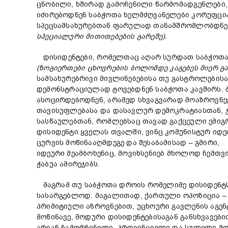
ცნობილი, ხშირად გამოჩენილი წარმომადგენლები,
იძირებოდნენ საბჭოთა ხელმძღვანელები კორუფცი
სპეცსამსახურებთან ფარულად თანამშრომლობდნ
სპეციალური
მითითებების
გარეშე
).
დისიდენტები, რომელთაც აღარ სურდათ საბჭოთა ც
(
ზოგიერთ
ებ
ი
ცხოვრების
ბოლომდე
კ
აგებეს
მიერ
გ
სამსახურებრივი მივლინებებისა თუ გასტროლების
დემონსტრაციულად ტოვებდნენ საბჭოთა კავშირს. 
ასოცირდებოდნენ, არამედ სხვაგვარად მოაზროვნეე
თავისუფლებასა და დასავლურ დემოკრატიასთან, ჯა
სასწაულებთან, რომლებსაც თავად გაქცეული ემიგრ
დისიდენტი ყველას თვალში, ვინც კომუნისტურ იდ
ცურვის მოწინააღმდეგე და შესაბამისად – გმირი, 
იდეური მეამბოხენიც, მოვიხსენიებ მხოლოდ ჩემთვ
ჭაბუა ამირეჯიბს.
მაგრამ თუ საბჭოთა დროის რომელიმე დისიდენტს 
სასარგებლოდ. მაგალითად, ქართული ოპოზიცია – პ
პრიმიტიული აზროვნებით, უცხოური გავლენის აგენტ
მოწინავე, მოდური დისიდენტებისაგან განსხვავებ
არიან ჩამორჩენილი, პროვინციელი და სულელი მო