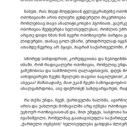
ნახეთ, რას მიედ-მოედებიან ტელეეკრანებზე ოპო
ოპოზიციაში არის ძლიერი გენდერული მიკერძოება
რომლებსაც თავი ანალიტიკოსები ჰგონიათ, გაურკ
ოპოზიცია შეეფერება ხელისუფლებას, რომლის უმრ
არცთუ დიდი ხნის წინ ბევრი ოპოზიციური პარტია 
ლიდერები, თანაც ცოლ-ქმარი, ერთდროულად იყვნენ
ათამდე წევრიც არ ჰყავს, მაგრამ საქართველოში,
სწორედ სიმდიდრით, კორუფციითა და ნეპოტიზმით 
იმაში, რომ რადიკალური ოპოზიცია, რომელიც უნდა
ჯაშუშობისა და სამშობლოს ღალატისთვის, დღეს მ
აინფიცირებს ჩვენს შვილებს თავისი ბაცილებით!
„
ასეცაა
!
მაშასადამე
,
მათ
უკან
ჩვენი
საზოგადოების
ახალგაზრდობა, ასე ფიქრობენ საზღვარგარეთ, რა
რა თქმა უნდა, ჩვენ, ქართველმა ხალხმა, ავირჩიე
არის და უახლოეს მომავალში არც იქნება ოპოზიცია
უცხოურ ოპოზიციასთან და, მით უმეტეს, საბჭოთა 
ივანიშვილი, რომელმაც გაათავისუფლა საქართველო
„ქართული ოცნების“ ხელისუფლება გახდება ძლიერ