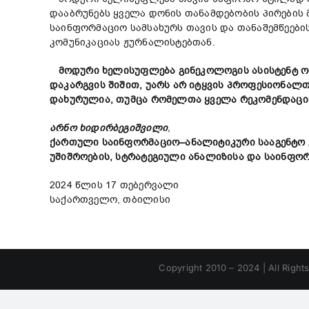
დააბრუნებს ყველა დონის თანამდებობის პირების 
საინფორმაციო სამსახურს თავის და თანაშემწეები
კომუნიკაციას ჟურნალისტებთან.
მოდური ხელისუფლე
ბა
გინეკოლოგის ასისტენტ
ო
დაკარგვის
შიშით
,
უარს
არ
იტყვის
პროფესიონალ
დახურული
ა
,
თუმცა
რომელთა
ყველა
რეკომენდაცი
არნო
ხიდირბეგიშვილი
,
ქართული
საინფორმაციო
–
ანალიტიკური
სააგენტო
უ
შიშროების
,
სტრატეგიული
ანალიზისა
და
საინფო
2024 წლის 17 თებერვალი
საქართველო, თბილისი
Copyright 2010 – 2024 | All Right