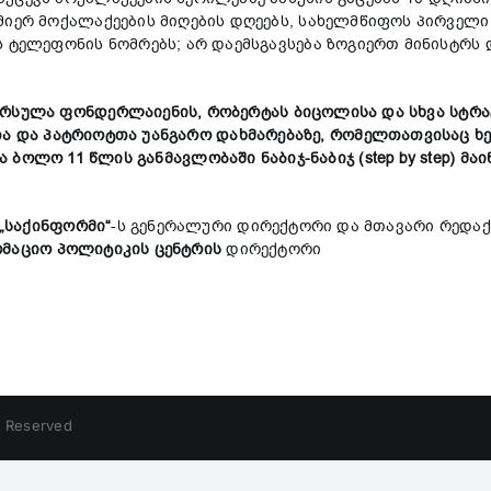
მიერ მოქალაქეების მიღების დღეებს, სახელმწიფოს პირველი 
ს ტელეფონის ნომრებს; არ დაემსგავსება ზოგიერთ მინისტრს
რსულა ფონდერლაიენის, რობერტას ბიცოლისა და სხვა სტრა
თა
და
პატრიოტთა
უანგარო
დახმარებ
აზე
,
რომელთათვისაც
ხ
ა
ბოლო
11
წლის
განმავლობაში
ნაბიჯ-ნაბიჯ
(
step by step
)
მაი
„
საქინფორმი
“
-ს გენერალური დირექტორი და მთავარი რედა
რმაციო
პოლიტიკის
ცენტრის
დირექტორი
s Reserved