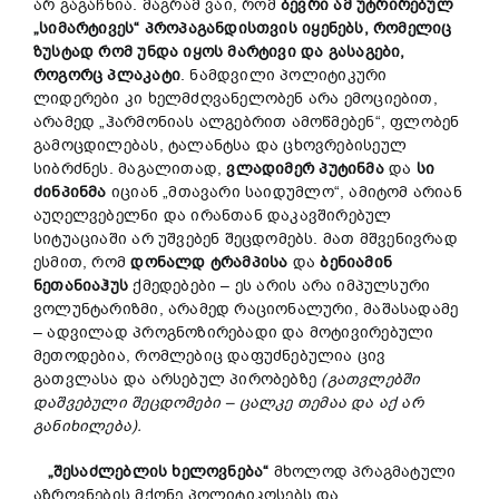
არ გაგაჩნია. მაგრამ ვაი, რომ
ბევრი
ამ
უტრირებულ
„
სიმარტივეს“
პროპაგანდისთვის
იყენებს,
რომელიც
ზუსტად რომ
უნდა
იყოს
მარტივი
და
გასაგები,
როგორც
პლაკატი
. ნამდვილი პოლიტიკური
ლიდერები კი ხელმძღვანელობენ არა ემოციებით,
არამედ „ჰარმონიას ალგებრით ამოწმებენ“, ფლობენ
გამოცდილებას, ტალანტსა და ცხოვრებისეულ
სიბრძნეს. მაგალითად,
ვლადიმერ
პუტინმა
და
სი
ძინპინმა
იციან „მთავარი საიდუმლო“, ამიტომ არიან
აუღელვებელნი და ირანთან დაკავშირებულ
სიტუაციაში არ უშვებენ შეცდომებს. მათ მშვენივრად
ესმით, რომ
დონალდ
ტრამპისა
და
ბენიამინ
ნეთანიაჰუს
ქმედებები – ეს არის არა იმპულსური
ვოლუნტარიზმი, არამედ რაციონალური, მაშასადამე
– ადვილად პროგნოზირებადი და მოტივირებული
მეთოდებია, რომლებიც დაფუძნებულია ცივ
გათვლასა და არსებულ პირობებზე
(
გათვლებში
დაშვებული
შეცდომები
–
ცალკე
თემაა
და
ა
ქ
არ
განიხილება
).
„
შესაძლებლის
ხელოვნება“
მხოლოდ პრაგმატული
აზროვნების მქონე პოლიტიკოსებს და