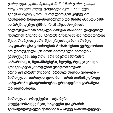
გარდაცვალების
შესახებ
წინასწარ
გამოაცხადა,
როცა
ის
ჯერ
კიდევ
ცოცხალი
იყო!“
. მათ ვერ
გააცნობიერეს, რომ
მსოფლიო
ჯერ
კიდევ
არ
გამხდარა
მრავალპოლარული
და
მასში
ამინდს
აშშ-
ის
პრეზიდენტი
ქმნის.
რომ „
შესაძლებლის
ხელოვნება“
არ
ითვალისწინებს
თამაშის
დაუწერელ
ქიმერულ
წესებს
ან
გაეროს
წესდებას
და
ერთადერთი
წესი,
რომელიც
არა
წესიერების
გამო,
არამედ
საკუთარი
უსაფრთხოების
მოსაზრებით
ჯერჯერობით
არ
დარღვეულა,
ეს
არის
ბირთვული
იარაღის
გამოყენება.
ასე
რომ,
არა
საერთაშორისო
სამართალი,
შეთანხმებები,
ხელშეკრულებები
და
კონვენციები „
მსოფლიო
უსაფრთხოების
არქიტექტურის“
შესახებ,
არამედ
ძალის
უფლება
–
ბირთვული
იარაღის
ფლობა
–
არის
თანამედროვე
სამყაროში
უსაფრთხოების
ერთადერთი
გარანტია
და
ბალანსირი.
ბირთვული ობიექტები – ატომური
ელექტროსადგურები, საცავები და ურანის
გამამდიდრებელი ქარხნები – ასევე წარმოადგენენ