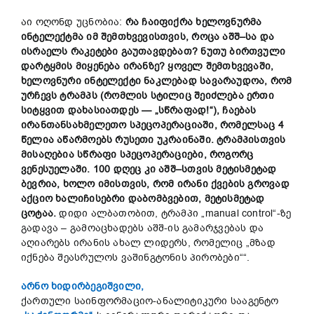
აი ოღონდ უცნობია:
რა
ჩაიფიქრა
ხელოვნურმა
ინტელექტმა
იმ
შემთხვევისთვის
,
როცა
აშშ
–
სა
და
ისრაელს
რაკეტები
გაუთავდებათ
?
ნუთუ
ბირთვული
დარტყმის
მიყენება
ირანზე
?
ყოველ
შემთხვევაში
,
ხელოვნური
ინტელექტი
ნაკლებად
სავარაუდოა
,
რომ
ურჩევს
ტრამპს
(
რომლის
სტილიც
შეიძლება
ერთი
სიტყვით
დახასიათდეს
— „
სწრაფად
!“),
ჩაებას
ირანთანსახმელეთო
სპეცოპერაციაში
,
რომელსაც
4
წელია
აწარმოებს
რუსეთი
უკრაინაში
.
ტრამპისთვის
მისაღებია
სწრაფი
სპეცოპერაციები
,
როგორც
ვენესუელაში
. 100
დღეც
კი
აშშ
–
სთვის
მეტისმეტად
ბევრია
,
ხოლო
იმისთვის
,
რომ
ირანი
ქვების
გროვად
აქციო
ხალიჩისებრი
დაბომბვებით
,
მეტისმეტად
ცოტაა
.
დიდი ალბათობით, ტრამპი „manual control“-ზე
გადავა – გამოაცხადებს აშშ-ის გამარჯვებას და
აღიარებს ირანის ახალ ლიდერს, რომელიც „მზად
იქნება შეასრულოს ვაშინგტონის პირობები““.
არნო ხიდირბეგიშვილი,
ქართული საინფორმაციო-ანალიტიკური სააგენტო