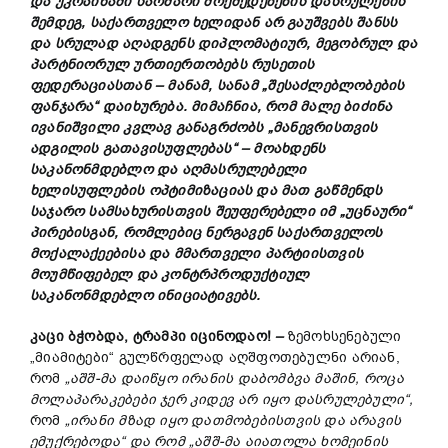
და უკრაინაში საომარი მოქმედებების დასრულების
შემდეგ, საქართველო ხელიდან არ გაუშვებს შანსს
და სრულად აღადგენს დიპლომატიურ, მეგობრულ და
პარტნიორულ ურთიერთობებს რუსეთის
ფედერაციასთან
–
მანამ, სანამ „შესაძლებლობების
ფანჯარა“ დაიხურება. მიმაჩნია, რომ მალე ბიძინა
ივანიშვილი კვლავ განაგრძობს „მანევრისთვის
ადგილის გათავისუფლებას“
–
მოახდენს
საკანონმდებლო და აღმასრულებელი
ხელისუფლების ოპტიმიზაციას და მათ გაწმენდს
საჯარო სამსახურისთვის შეუფერებელი იმ „უცნაური“
პირებისგან, რომლებიც ნერგავენ საქართველოს
მოქალაქეებისა და მმართველი პარტიისთვის
მოუმწიფებელ და კონტრპროდუქტიულ
საკანონმდებლო ინიციატივებს.
კაცი ბჭობდა, ტრამპი იცინოდაო!
–
ზემოხსენებული
„მიამიტები“ გულწრფელად აღშფოთებულნი არიან,
რომ
„
აშშ-
მა
დაიწყო
ირანის
დაბომბვა
მაშინ,
როცა
მოლაპარაკებები
ჯერ
კიდევ
არ
იყო
დასრულებული“,
რომ
„
ირანი
მზად
იყო
დათმობებისთვის
და
არავის
ემუქრებოდა“
და
რომ „
აშშ-
მა
აიათოლა
ხომეინის