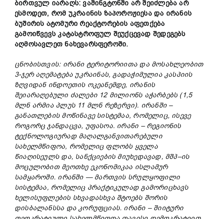
ბირთვულ იარაღს: ვაშინგტონში არ შეიძლება არ
ესმოდეთ, რომ უკრაინის ზაპოროჟიესა და ირანის
ბუშირის ატომური რეაქტორების აფეთქება
გამოიწვევს კატასტროფულ შეუქცევად შედეგებს
აღმოსავლეთ ნახევარსფეროში.
ცნობისთვის
:
ირანი
ტერიტორიითა
და
მოსახლეობით
3-
ჯერ
აღემატება
უკრაინას
,
გადაჭიმულია
კასპიის
ზღვიდან
ინდოეთის
ოკეანემდე
,
ირანის
შეიარაღებული
ძალები
12
მილიონს
აჭარბებს
(1,5
მლნ
არმია
პლუს
11
მლნ
რეზერვი
).
ირანში
–
განათლების
მოწინავე
სისტემაა
,
რომელიც
,
ისევე
როგორც
ჯანდაცვა
,
უფასოა
.
ირანი
–
რეგიონის
ტექნოლოგიურად
მაღალგანვითარებული
სახელმწიფოა
,
რომელიც
ფლობს
ყველა
წიაღისეულს
და
,
სანქციების
მიუხედავად
,
მშპ
–
ის
მოცულობით
მეოთხე
ეკონომიკაა
ისლამურ
სამყაროში
.
ირანში
—
მართვის
სრულყოფილი
სისტემაა
,
რომელიც
პრაქტიკულად
გამორიცხავს
ხელისუფლების
სხვადასხვა
შტოებს
შორის
დისბალანსსა
და
კორუფციას
.
ირანი
–
შიიტური
თეოკრატიული
სახელმწიფოა
თავისი
დემოკრატიით
,