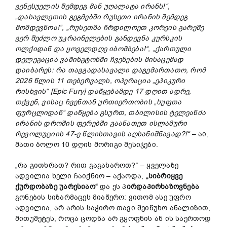
ვენესუელის
შემდეგ
მან
უღალატა
ირანს!“,
„
დასავლეთის
გეგმებში
რუსეთი
ირანის
შემდეგ
მომდევნოა!“, „
რუსეთმა
ჩრდილოეთ
კორეის
გარეშე
ვერ
შეძლო
უკრაინელების
განდევნა
კურსკის
ოლქიდან
და
ყოველდღე
იბომბება!“, „
ქართული
დელეგაცია
ვაშინგტონში
ჩვენების
მისაცემად
დაიბარეს:
რა
თავგადასავალი
დაგემართათო,
რომ
2026
წლის 11
თებერვალს,
ოპერაცია „
ეპიკური
რისხვის“ [Epic Fury]
დაწყებამდე 17
დღით
ადრე,
თქვენ,
ვისაც
ჩვენთან
ურთიერთობის „
სუფთა
ფურცლიდან“
დაწყება
გსურთ,
თბილისის
ტელეანძა
ირანის
დროშის
ფერებში
გაანათეთ
ისლამური
რევოლუციის 47-
ე
წლისთავის
აღსანიშნავად?!“
– აი,
მათი ბოლო 10 დღის მორიგი მესიჯები.
„რა გითხრათ? რით გაგახაროთ?“ – ყველაზე
ადვილია ხელი ჩაიქნიო – აქაოდა,
„
სიბრიყვე
ქურდობაზე
უარესიაო“
და ეს პ
ირდაპირ
ხაზოვნება
გონების სიზარმაცეს მიაწერო: ვითომ ასე უფრო
ადვილია, არ არის საჭირო თავი შეიწუხო ანალიზით,
მითუმეტეს, როცა ცოდნა არ გყოფნის ან ის საერთოდ