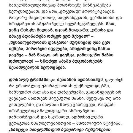
სახელმწიფოებრივად მოაზროვნე ბიზნესმენებს
ხელეწიფებათ, და არა „ერჯერად“ პოლიტიკანებს,
როგორც მაგალითად, საფრანგეთის, გერმანიისა და
ბრიტანეთის ამჟამინდელ ხელმძღვანელებს.
მათ,
ვინც
რისკზე
მიდიან,
იციან
მთავარი: „
ერთსა
და
იმავე
მდინარეში
ორჯერ
ვერ
შეხვალ“
–
„
შესაძლებლობის
ფანჯარა“
მუდმივად
ღია
ვერ
იქნება,
პირობები
იცვლება,
ამიტომ
ვინც
შანსი
გაუშვა
–
მან
წააგო.
არ
გაუშვა,
გამოიყენო
შანსი
დროულად!
—
სწორედ
ამაში
მდგომარეობს
შესაძლებლის
ხელოვნება.
დონალდ
ტრამპმა
და
ბენიამინ
ნეთანიაჰუმ
, ფლობენ
რა ერთობლივ უპირატესობას ტექნოლოგიებში,
სამხედრო ძალასა და დაზვერვაში, გადაწყვიტეს არ
გაეშვათ მათთვის მიცემული შანსი. შეცდნენ თუ არა
გათვლებში, ეს ძალიან მალე გაირკვევა, რადგან
ირანელებიც ანალიტიკური აზროვნებით
გამოირჩევიან და საერთოდ, აღმოსავლური
ვერაგობა სპარსელებისთვის – მშობლიური სტიქიაა.
„
ნამცეცა
სახელმწიფომ
ბუნებრივი
რესურსების