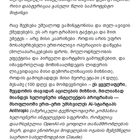
რისი
დასტურიცაა
გასული
წლის
საპროტესტო
მიტინგი
.
რაც შეეხება უშუალოდ ვაშინგტონისა და თელ-ავივის
ქმედებებს, ეს არ იყო ტრამპის ტაქტიკა და მით
უმეტეს – არც მისი კაპრიზები. როდის არის უფრო
მოსახერხებელი ერთობლივი ოპერაციის დაწყება
(მოლაპარაკებების დროს, მოულოდნელობის
ეფექტისა და პირველი დარტყმის გამოყენებით, და
იმავდროულად მოწინააღმდეგის ლიდერის
ლიკვიდაცია მისი დემორალიზაციის მიზნით),
როდის გამოცხადდეს მისი მეორე ეტაპი (4 დღე),
მესამე (100 დღე) და მომდევნოები –
ეს
ყველაფერი
,
შეცდომის
თავიდან
აცილების
მიზნით
,
მთლიანად
მიანდეს
ხელოვნური
ინტელექტის
პროგრამას
—
მსოფლიოში
ერთ
–
ერთ
უმსხვილეს
AI-
სტარტაპს
Anthropic
(
ამერიკული
ტექნოლოგიური
კომპანია
ხელოვნური
ინტელექტის
სფეროში
,
რომელიც
დაარსებულია
OpenAI-
ის
ყოფილი
თანამშრომლების
მიერ
,
დიდი
ენობრივი
მოდელების
ოჯახის
შემქმნელი
საერთო
სახელწოდებით
Claude)
.