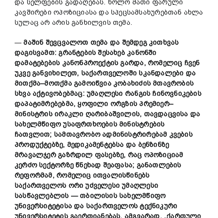
და სელფების გადაღებას. ხოლო მათი ფარული
კავშირები ოპოზიციასა და სპეცსამსახურებთან ახლა
სულაც არ არის განხილვის თემა.
—
მაშინ
შევცვალოთ
თემა
და
შემდეგ
კითხვას
დაგისვამთ
:
გრანტების
შესახებ
კანონში
დამატებების
კანონპროექტის
გარდა
,
რომელიც
ჩვენ
უკვე
განვიხილეთ
,
საქართველოში
სკანდალები
და
მითქმა
–
მოთქმა
გამოიწვია
კობახიძის
მთავრობის
სხვა
აქტივობებმაც
:
უმაღლესი
რანგის
ჩინოვნიკების
დაპატიმრებებმა
,
ყოფილი
ორგზის
პრემიერ
–
მინისტრის
ირაკლი
ღარიბაშვილის
,
თავდაცვისა
და
სახელმწიფო
უსაფრთხოების
მინისტრების
ჩათვლით
;
სამთავრობო
ადმინისტრირებამ
კვების
პროდუქტებზე
,
მედიკამენტებსა
და
ბენზინზე
მრავალჯერ
გაზრდილ
ფასებზე
,
რაც
ოპოზიციამ
კერძო
სექტორზე
წნეხად
შეაფასა
;
განათლების
რეფორმამ
,
რომელიც
ითვალისწინებს
საქართველოს
ორი
უძველესი
უმაღლესი
სასწავლებლის
—
თბილისის
სახელმწიფო
უნივერსიტეტისა
და
საქართველოს
ტექნიკური
უნივერსიტეტის
გაერთიანებას
.
ამგვარად
, „
ქართული