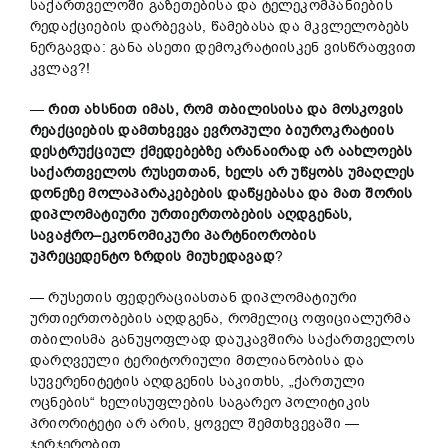
საქართველოში გაზეთებისა და ტელეკომპანიების
რედაქციების დარბევას, წამებასა და მკვლელობებს
ნერგავდა: განა ასეთი დემოკრატიისკენ ვისწრაფვით
კვლავ?!
—
რით
ახსნით
იმას
,
რომ
თბილისისა
და
მოსკოვის
რეაქციების
დამთხვევა
ევროპული
ბიუროკრატიის
დესტრუქციულ
ქმედებებზე
არანაირად
არ
აახლოებს
საქართველოს
რუსეთთან
,
ხელს
არ
უწყობს
უმაღლეს
დონეზე
მოლაპარაკებების
დაწყებასა
და
მათ
შორის
დიპლომატიური
ურთიერთობების
აღდგენას
,
სავაჭრო
–
ეკონომიკური
პარტნიორობის
უპრეცედენტო
ზრდის
მიუხედავად
?
— რუსეთის ფედერაციასთან დიპლომატიური
ურთიერთობების აღდგენა, რომელიც ოფიციალურმა
თბილისმა განუყოფლად დაუკავშირა საქართველოს
დარღვეული ტერიტორიული მთლიანობისა და
სუვერენიტეტის აღდგენის საკითხს, „ქართული
ოცნების“ ხელისუფლების საგარეო პოლიტიკის
პრიორიტეტი არ არის, ყოველ შემთხვევაში —
ჯერჯერობით.