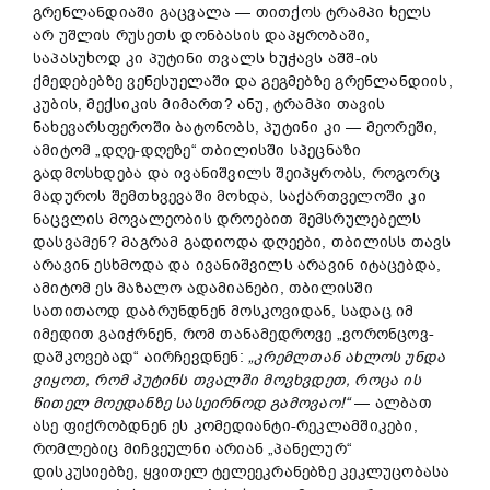
გრენლანდიაში გაცვალა — თითქოს ტრამპი ხელს
არ უშლის რუსეთს დონბასის დაპყრობაში,
საპასუხოდ კი პუტინი თვალს ხუჭავს აშშ-ის
ქმედებებზე ვენესუელაში და გეგმებზე გრენლანდიის,
კუბის, მექსიკის მიმართ? ანუ, ტრამპი თავის
ნახევარსფეროში ბატონობს, პუტინი კი — მეორეში,
ამიტომ „დღე-დღეზე“ თბილისში სპეცნაზი
გადმოსხდება და ივანიშვილს შეიპყრობს, როგორც
მადუროს შემთხვევაში მოხდა, საქართველოში კი
ნაცვლის მოვალეობის დროებით შემსრულებელს
დასვამენ? მაგრამ გადიოდა დღეები, თბილისს თავს
არავინ ესხმოდა და ივანიშვილს არავინ იტაცებდა,
ამიტომ ეს მაზალო ადამიანები, თბილისში
სათითაოდ დაბრუნდნენ მოსკოვიდან, სადაც იმ
იმედით გაიჭრნენ, რომ თანამედროვე „ვორონცოვ-
დაშკოვებად“ აირჩევდნენ:
„
კრემლთან
ახლოს
უნდა
ვიყოთ
,
რომ
პუტინს
თვალში
მოვხვდეთ
,
როცა
ის
წითელ
მოედანზე
სასეირნოდ
გამოვაო
!“
— ალბათ
ასე ფიქრობდნენ ეს კომედიანტი-რეკლამშიკები,
რომლებიც მიჩვეულნი არიან „პანელურ“
დისკუსიებზე, ყვითელ ტელეეკრანებზე კეკლუცობასა