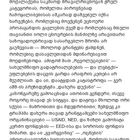
მოქალაქეთა საკმაოდ მრავალრიცხოვან ჭრელ
კატეგორიას, რომელთა პიროვნებად
ჩამოყალიბებისას აშკარად დაშვებულ იქნა
ხარვეზები, რომლებიც მოექცნენ უცხოური
პროპაგანდის გავლენის ქვეშ და რომლებსაც მთელი
თავიანთი იოლი ცხოვრების მანძილზე არავითარი
საზოგადოებრივად სასარგებლო შრომა არ
გაუწევიათ — მხოლოდ გრანტებს ჭამდნენ,
რომლებიც დასავლეთიდან მდინარესავით
მოედინებოდა. ამიტომ მათ „რევოლუციების“ —
სახელმწიფო გადატრიალებების — და ლგბტქი+
უფლებების დაცვის გარდა არაფრის კეთება არ
შეუძლიათ. და აი, დაატყდათ კატასტროფა — ჯერ
აშშ-ის პრეზიდენტმა „დახურა დუქანი“ —
კანონგარეშე გამოაცხადა ათობით გენდერი, ისევე
როგორც თავად ეს სიტყვა, და დატოვა მხოლოდ ორი
სქესი — მამრობითი და მდედრობითი; შემდეგ კი
ტრამპმა დახურა თავად გრანტგამცემი სახელმწიფო
ორგანიზაციები — USAID, NED, და ზიზღი გამოხატა
კერძო ფონდების — EED-ისა და სოროსის ფონდის
მიმართ. და აი „გვირგვინიც“ — „ოცნების“
პროდასავლურმა ხელისუფლებამ, რომლის საგარეო