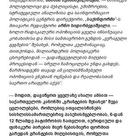
თავმჯდომარის,
ბიძინა
ივანიშვილისგან
, —
მიიჩნევს
პოლიტოლოგი
და
პუბლიცისტი,
უ
შიშრ
ოების,
სტრატეგიული
ანალიზისა
და
საინფორმაციო
პოლიტიკის
ცენტრის
დირექტორი, „
საქინფორმი
“
-ს
მთავარი
რედაქტორი
არნო
ხიდირბეგიშვილი
, —
ხოლო
რადიკალური
ოპოზიციის
ყველა
ინსინუაცია
კობახიძისა
და
მისი
სამთავრობო
გუნდის „
ვერაგული
გეგმების“
შესახებ,
რომელთა
კულმინაციაც,
თითქოსდა,
მილიარდერის
პოლიტიკური
ცხოვრებიდან —
გადაწყვეტილების
მიღების
პროცესიდან —
სრული
ჩამოცილება
უნდა
გახდეს,
წარმოადგენს
თავად
ამ
ცილისმწამებელი
ოპოზიციის
ვნებიან
ოცნება
ს
და
რეალობასთან
საერთო
არაფერი
აქვს“
.
—
მოდით,
დავიწყოთ
ყველაზე
ახალი
ამბით —
საქართველოს
კანონში „
გრანტების
შესახებ“
შევა
ცვლილებები,
რომლებიც
ითვალისწინებს
სისხლისსამართლებრივ
პასუხისმგებლობას, 6-
დან
12
წლამდე
პატიმრობის
ჩათვლით,
იურიდიული
და
ფიზიკური
პირების
მიერ
ნებისმიერი
ფორმით
გარედან
გრანტების
მიღებისთვის,
რომელთა