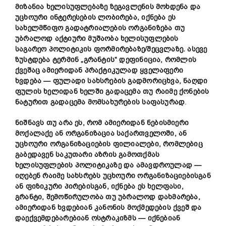
მიზანია
ხელისუფლებაზე
ზეგავლენის
მოხდენა
და
უცხოური
ინტერესების
ლობირება,
იქნება
ეს
სახელმწიფო
გადატრიალების
ორგანიზება
თუ
უბრალოდ
აქტიური
მუშაობა
ხელისუფლების
საგარეო
პოლიტიკის
ფორმირებაზე/
შეცვლაზე.
ასევე
ზუსტდება
ტერმინ „
გრანტის“
დეფინიცია,
რომლის
ქვეშაც
ამიერიდან
პრაქტიკულად
ყველაფერი
ხვდება —
ფულადი
სახსრების
გადმორიცხვა,
ნაღდი
ფულის
ხელიდან
ხელში
გადაცემა
თუ
რაიმე
ქონების
ნატურით
გადაცემა
მომსახურების
საფასურად
.
ნიშნავს
თუ
არა
ეს,
რომ
ამიერიდან
ნებისმიერი
მოქალაქე
ან
ორგანიზაცია
საქართველოში,
ან
უცხოური
ორგანიზაციების
ფილიალები,
რომლებიც
გაბედავენ
საკუთარი
აზრის
გამოთქმას
ხელისუფლების
პოლიტიკაზე
და
ამავდროულად —
იღებენ
რაიმე
სახსრებს
უცხოური
ორგანიზაციებისგან
ან
ფიზიკური
პირებისგან,
იქნება
ეს
ხელფასი,
გრანტი,
შემოწირულობა
თუ
უბრალოდ
დახმარება,
ამიერიდან
ხვდებიან
კანონის
მოქმედების
ქვეშ
და
დაექვემდებარებიან
ოსტრა
კ
იზმს —
იქნებიან