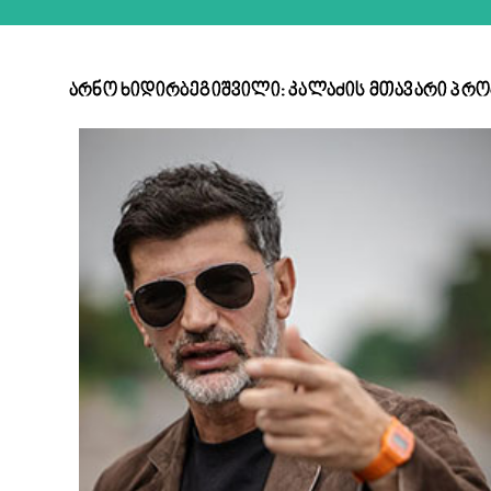
არნო ხიდირბეგიშვილი: კალაძის მთავარი პრობლ