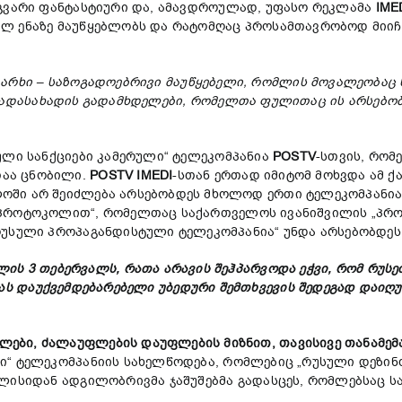
მგვარი ფანტასტიური და, ამავდროულად, უფასო რეკლამა
IME
ლ ენაზე მაუწყებლობს და რატომღაც პროსამთავრობოდ მიიჩ
არხი
–
საზოგადოებრივი
მაუწყებელი
,
რომლის
მოვალეობაც
ადასახადის
გადამხდელები
,
რომელთა
ფულითაც
ის
არსებო
ული სანქციები კამერული“ ტელეკომპანია
POSTV
-სთვის, რო
აა ცნობილი.
POSTV IMEDI
-სთან ერთად იმიტომ მოხვდა ამ ქ
ოში არ შეიძლება არსებობდეს მხოლოდ ერთი ტელეკომპანია
 პროტოკოლით“, რომელთაც საქართველოს ივანიშვილის „პრო
რუსული პროპაგანდისტული ტელეკომპანია“ უნდა არსებობდეს
ლის
3
თებერვალს
,
რათა
არავის
შეჰპარვოდა
ეჭვი
,
რომ
რუსე
ას
დაუქვემდებარებელი
უბედური
შემთხვევის
შედეგად
დაიღუ
ბი, ძალაუფლების დაუფლების მიზნით, თავისივე თანამემა
“ ტელეკომპანიის სახელწოდება, რომლებიც „რუსული დეზინ
ილისიდან ადგილობრივმა ჯაშუშებმა გადასცეს, რომლებსაც ს