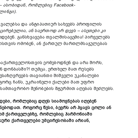
–
ასობიდან
,
რომლებიც
Facebook-
ლინგი
).
ვალებსა და ანტიპათიურ სახეებს პროფილის
ცირებულია
,
ან
საერთოდ
არ
დევს
–
ასეთები
კი
ოდებენ. განსხვავება თვალშისაცემია! პირველებს
ლისთვის ომობენ, ან ქართულ მართლმსაჯულებას
საქართველოსთვის ეომებოდნენ და არა შორს,
ნ დონბასში?! თუმცა, ერთხელ მათ რუსებს
მესაზღვრეებს თავიანთი შიშველი უკანალები
ოგორც ჩანს, უკრაინელი ქალები მათ უფრო
სამთავრობო შენობების შტურმით აღებას შეძლებს.
დები
,
რომლებიც
დღეს
სიამოვნებას
იღებენ
ქნებოდათ
.
როგორც
წესი
,
ბევრს
არ
ჰყავს
ცოლი
ან
იმ
ქართველებზე
,
რომლებიც
ჰარმონიაში
სური
ქართველები
უმცირესობაში
არიან
,