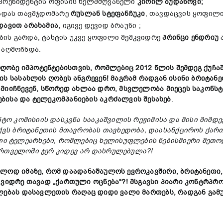
 პრეზიდენტის ოფისის ხელმძღვანელი
კირილ
ბუდანოვი
;
რადას თავმჯდომარე
რუსლან
სტეფანჩუკი
, თავდაცვის ყოფილ
დავით
არახამია
,
იგივე დევიდ ბრაუნი ;
ის გარდა, ტახტის უკვე ყოფილი მემკვიდრე
პრინცი
ენდრიუ
ა
 აღმოჩნდა.
ღობე
იმპოტენტებისთვის
,
რომლებიც
2012
წლის
შემდეგ
ქუჩა
ის
სასახლის
ღობეს
ანგრევენ
!
მაგრამ
რადგან
ისინი
ბრიტანე
მიიჩნევენ
,
სწორედ
ახლაა
დრო
,
მსვლელობა
მიეცეს
საკონს
ებისა
და
ტელეკომპანიების
აკრძალვის
შესახებ
.
ნტო
კომისიის
დასკვნა
სააკაშვილის
რეჟიმისა
და
მისი
მიმდე
ქვს
ბრიტანეთის
მთავრობას
თავხედობა
,
დაასანქციროს
ქარ
ლი
ტელეარხები
,
რომლებიც
ხელისუფლების
ნებისმიერი
მეთო
ართველოში
ჯერ
კიდევ
არ
დასრულებულა
?!
ოლოდ
იმაზე
,
რომ
დაადანაშაულოს
ევროკავშირი
,
ბრიტანეთი
,
ვიდრე
თავად
„
ქართული
ოცნება
“?!
მსგავსი
პიარი
კონტრპრ
ლებას
დასავლეთის
რაღაც
დიდი
ვალი
მართებს
,
რადგან
გამ