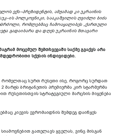
ელოს
ექს
–
პრეზიდენტის
,
ამჟამად
კი
უკრაინის
სუკ
–
ის
პოლკოვნიკი
,
სააკაშვილის
ღვიძლი
ბიძა
ებრძოლი
,
რომლებმაც
ჩამოაყალიბეს
„
ქართული
ფეტა
გადაიბარა
და
დღეს
უკრაინის
მთავარი
მაგრამ
მოცემულ
შემთხვევაში
საქმე
გვაქვს
არა
მდედრობითი
სქესის
ინდივიდები
.
ი, რომელთაც სურთ რუსეთი ისე, როგორც სურდათ
 2 მარტს ბრიტანეთის პრემიერმა კირ სტარმერმა
ით რუსეთისთვის სტრატეგიული მარცხის მიყენება
ებმაც კიევის ევრომაიდნის შემდეგ დაიწყეს
სიამოვნებით გათელავს ყველას, ვინც მისგან