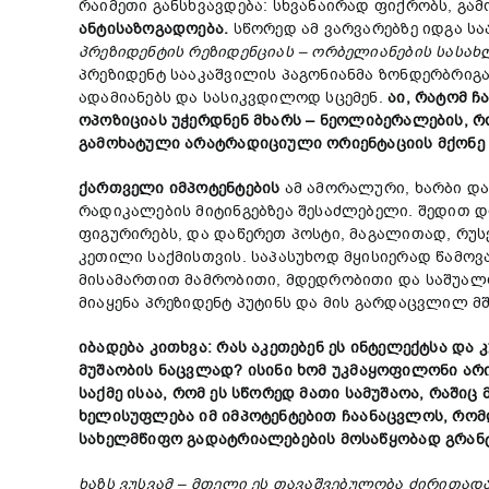
რაიმეთი განსხვავდება: სხვანაირად ფიქრობს, გა
ანტისაზოგადოება
.
სწორედ ამ ვარვარებზე იდგა სა
პრეზიდენტის
რეზიდენციას
–
ორბელიანების
სასახ
პრეზიდენტ სააკაშვილის პაგონიანმა ზონდერბრიგ
ადამიანებს და სასიკვდილოდ სცემენ.
აი
,
რატომ
ჩ
ოპოზიციას
უჭერდნენ
მხარს
–
ნეოლიბერალების
,
რ
გამოხატული
არატრადიციული
ორიენტაციის
მქონე
ქართველი
იმპოტენტების
ამ ამორალური, ხარბი და
რადიკალების მიტინგებზეა შესაძლებელი. შედით დღ
ფიგურირებს, და დაწერეთ პოსტი, მაგალითად, რუს
კეთილი საქმისთვის. საპასუხოდ მყისიერად წამოვა
მისამართით მამრობითი, მდედრობითი და საშუალო 
მიაყენა პრეზიდენტ პუტინს და მის გარდაცვლილ მ
იბადება
კითხვა
:
რას
აკეთებენ
ეს
ინტელექტსა
და
მუშაობის
ნაცვლად
?
ისინი
ხომ
უკმაყოფილონი
არ
საქმე
ისაა
,
რომ
ეს
სწორედ
მათი
სამუშაოა
,
რაშიც
ხელისუფლება
იმ
იმპოტენტებით
ჩაანაცვლოს
,
რომ
სახელმწიფო
გადატრიალებების
მოსაწყობად
გრან
ხაზს
ვუსვამ
–
მთელი
ეს
თავაშვებულობა
ძირითად