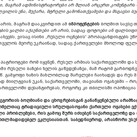
ი
,
მაგრამ
ადმინისტრატორები
არ
შლიან
არცერთ
კომენტარს
ლვილის
ენა
,
მუქარა
,
მტრული
გამონათქვამები
და
მსგავსი
ბუ
 არის, მაგრამ დააკვირდით ამ
იმპოტენტების
ბოღმით სავსე თ
ბის
ყალბი
აქაუნთები
არ
არის
,
სადაც
ფოტოები
ან
ფალსიფი
ახეებს, ვისაც ისინი „რუსული ოცნების“ პროპაგანდისტებს უწ
ართველოს მეორე უკრაინად, სადაც ქართველები მხოლოდ ფუ
 პატრიოტები რომ იყვნენ, რუსულ არმიას საქართველოში და 
ში რუსული ბაზები ხელის გაწვდენაზეა, მაშ რატომ გარბოდნე
.წ. გამყოფი ხაზის მახლობლად შარვლები ჩაიხადეს და რუს 
ად მიილტვიან უკან, საქართველოში, თავიანთ ოჯახებში – რ
ქართველოში დესანტირებას, როგორც კი თბილისში ოპოზიცია 
ტეგორიის
ბოღმიანი
და
ცხოვრებისგან
განაწყენებული
არ
ამზა
ომელთაც
ტრადიციული
სრულფასოვანი
ქართული
ოჯახები
ე
ლი
პრობლემები
,
რის
გამოც
შურს
იძიებენ
საქართველოზე
და
რთლმადიდებელ
ეკლესიასთან
.
საბედნიეროდ
,
არასწორი
უსუ