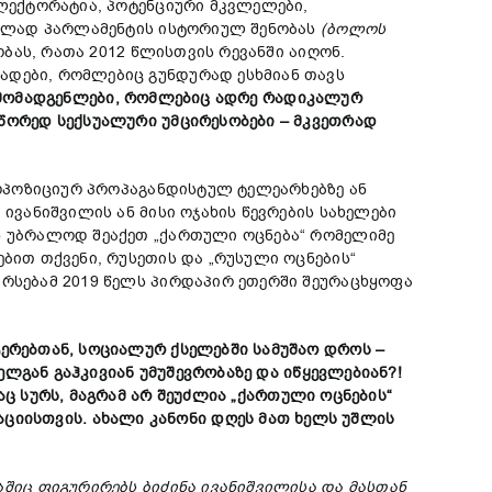
ელექტორატია, პოტენციური მკვლელები,
ნტულად პარლამენტის ისტორიულ შენობას
(
ბოლოს
ას, რათა 2012 წლისთვის რევანში აიღონ.
ადები, რომლებიც გუნდურად ესხმიან თავს
მომადგენლები
,
რომლებიც
ადრე
რადიკალურ
წორედ
სექსუალური
უმცირესობები
–
მკვეთრად
ოპოზიციურ პროპაგანდისტულ ტელეარხებზე ან
ივანიშვილის ან მისი ოჯახის წევრების სახელები
ან უბრალოდ შეაქეთ „ქართული ოცნება“ რომელიმე
ბით თქვენი, რუსეთის და „რუსული ოცნების“
არსებამ 2019 წელს პირდაპირ ეთერში შეურაცხყოფა
ტერებთან
,
სოციალურ
ქსელებში
სამუშაო
დროს
–
ელგან
გაჰკივიან
უმუშევრობაზე
და
იწყევლებიან
?!
აც
სურს
,
მაგრამ
არ
შეუძლია
„
ქართული
ოცნების
“
აციისთვის
.
ახალი
კანონი
დღეს
მათ
ხელს
უშლის
აშიც
ფიგურირებს
ბიძინა
ივანიშვილისა
და
მასთან