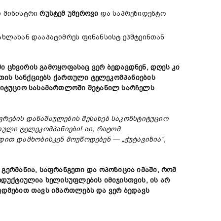
ი მინისტრი
რუსტემ
უმეროვი
და საპრეზიდენტო
ხლახან დააპატიმრეს ფინანსისტ ეპშტეინთან
ში
ცხვირის
გამოყოფასაც
ვერ
ბედავდნენ
,
დღეს
კი
თის
სანქციებს
ქართული
ტელეკომპანიების
ტიტუციო
სასამართლოში
შეტანილ
სარჩელს
ვრების
დანაშაულების
შესახებ
საკონსტიტუციო
თული
ტელ
ეკომპანიები
!
აი, რატომ
დით
დამხობისკენ
მოუწოდებენ
— „
ჭუტავიზია
“,
,
გერმანია
,
საფრანგეთი
და
ოპოზიცია
იმაში
,
რომ
ოდუქტიულია
ხელისუფლების
იმიჯისთვის
,
ის
არ
უდმებით
თავს
იმართლებს
და
ვერ
ბედავს