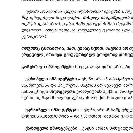
ღერძი
„
თბილისი
–
კიევი
–
ლონდონი
“
შეიქმნა
სსრკ
მსჯავრდებული
მოქალაქის
,
მიხეილ
სააკაშვილის
თემურ
ალასანია
).
უკრაინაში
გაიქცა
მიშას
რეჟიმი
ლეგიონი
“
.
ბრიტანეთი
კი
,
რომელმაც
უკრაინის
დას
კურატორია
.
როგორც
ცნობილია
,
მათ
,
ვისაც
სურთ
,
მაგრამ
არ
შ
ერექციულ
,
არამედ
განუკურნებელ
გონებრივ
დისფუ
გონებრივი
იმპოტენტები
სხვადასხვა ჯიშისანი არია
ევროპელი
იმპოტენტები
– ესენი არიან ბრიტანეთ
ნაპოლეონსა და ჰიტლერს, მაგრამ არ შესწევთ ძალა
გამოაცხადა
მსურველთა
კოალიციის
შექმნა, რომე
სურთ, თუმცა მხოლოდ კურსკის ოლქის 9 თვით დაპ
უკრაინელი
იმპოტენტები
– ესენი არიან ბანდერე
რუსების განადგურება – რაც სურდათ, მაგრამ ვერ 
ქართველი
იმპოტენტები
– ესენი არიან მოსყიდულ