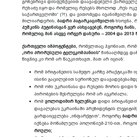
გონებრივი დისფუნქციით დაავადებული ქართველე
რუხაძე იყო და რომელიც რუსებს მხოლოდ „რუს ოკ
საქართველოში“ (?!). და ვითომცდა ივანიშვილმა 
მილიარდერის,
ბადრი
პატარკაციშვილის
ხსოვნა, 
პუშკინს
პუტინისგან
ვერ
ასხვავებენ
,
როგორც
ჩანს
რომელიც
მან
ასევე
ორჯერ
დახურა
–
2004
და
2013
ქართველი
იმპოტენტები
,
რომელთაც ჰგონიათ, რომ 
„
ორი
პრორუსული
ტელეკომპანიის
“
წინააღმდეგ დაწ
წიგნიც კი რომ არ წაუკითხავთ, მათ არ იციან:
რომ ბრიტანეთის სამეფო კარზე პრაქტიკაში ი
ისინი გაცილებით სერიოზულ დაავადებებამდე
რომ ომი უკრაინასა და რუსეთს შორის დიდი 
პირობების შესრულება რომ არ აეკრძალა;
რომ
ვოლოდიმირ
ზელენსკი
დიდი ბრიტანეთის 
დავალებას უკრაინაში პრეზიდენტის ლეგიტიმუ
გარდაიცვლება „ინფარქტით“, როგორც
ბადრი
იქნება მოწამლული პოლონიუმ-210-ით, როგ
როული
;