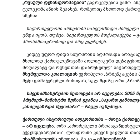
„
რუსული
დეზინფორმაციის
“
გავრცელების გამო. ა
ტელეკომპანიის შესახებ, რომელიც მხოლოდ ქართუ
სმენია.
საქართველოში
არსებობს
სახელმწიფო
პირველი
უნდა
იყოს
.
თუმცა
,
საქართველოს
მოქალაქეები
–
გ
პროსამთავრობოდ
და
არც
უყურებენ
.
კიდევ უფრო დიდი სიურპრიზი აღმოჩნდა ბრიტან
მხოლოდ ქართულენოვანი პოლიტიკური დებატებით
მოღალატე და რუსეთთან დაბრუნებულ“ საქართველ
მსურველთა
კოალიციის
ევროპელი „ბრძენკაცების
მეტი დამაჯერებლობისთვის, სულ მცირე ორი „პრო
სპეცსამსახურების
მეთოდები
არ
იცვლება
: 2005
წ
პრემიერ
–
მინისტრი
ზურაბ
ჟვანია
„
საჯარო
განხილვ
„
ახალგაზრდა
მეგობარი
“ –
რაულ
იუსუპოვი
.
ქართული ისტორიული ალგორითმი – როცა ქართველე
– არ იცვლება:
ორი „პრორუსული პროპაგანდისტული
ექვემდებარებიან“, ლონდონში კიევის გავლით თბ
უსამშობლოებს
უწოდებს, მე კი –
იმპოტენტებს
.