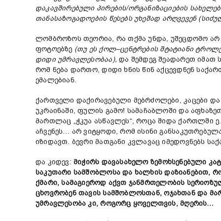
დაკავშირებული
პირების
/
ორგანიზაციების
სახელებ
თანასაზოგადოების
წესებს
უხეშად
არღვევენ
(
სიძუ
ლომბროზოს თეორია, რა თქმა უნდა, უშეცდომო არ
ფოტოებზე
(
თუ
ეს
ქოლ
–
ცენტრების
შტატიანი
ტროლე
დიდი
უმრავლესობაა
),
და შემდეგ შეადარეთ იმათ ს
რომ ნება დართო, დიდი ხნის წინ აქცევდნენ საქ
ემალებიან.
ქართველი დაქირავებული მებრძოლები, კაცები და
უკრაინაში, ფულის გამო! სამაჩაბლოში და აფხაზეთ
მართლაც „ჭკუა ასწავლეს“, როცა შიდა ქართლში ე
აჩვენეს… არ ვიტყოდი, რომ ისინი განსაკუთრებულ
იზიდავთ. ბევრი მათგანი კვლავაც იმედოვნებს სა
და კიდევ:
მიჭირს
დავასახელო
ზემოხსენებული
კა
საკუთარი
სამშობლოსა
და
ხალხის
დაზიანებით
,
რ
ქმარი
,
სამაგიეროდ
აქვთ
ჯანმრთელობის
სერიოზუ
ცხოვრობენ
თავის
სამშობლოსთან
,
ოჯახთან
და
მა
უმრავლესობა
კი
,
როგორც
ყოველთვის
,
მღერის
…