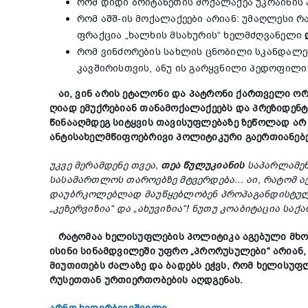
რომ დიდი ბრიტანეთის მოქალაქეა უკრაინის
რომ აშშ-ის მოქალაქეები არიან: უმაღლესი 
ფრაქცია „ხალხის მსახურის“ ხელმძღვანელი
რომ ვინძორების სახლის ცნობილი სკანდალებ
კავშირისთვის, ანუ ის გარყვნილი პედოფილი
აი
,
ვინ
არის
ეტალონი
და
პატრონი
ქართველი
ორ
ღიად
ემუქრებიან
თანამოქალაქეებს
და
პრეზიდენტ
წინააღმდეგ
სიტყვის
თავისუფლებაზე
ზეწოლად
არ
ანტისახელმწიფოებრივი
პოლიტიკური
გაერთიანებ
უკ
ვე
მერამდენე
თვეა
,
თეა
წულუკიანის
საპარლამე
სასამართლოს
თაროებზე
მტვერდება
..
.
აი
,
რატომ
ა
დაუბრკოლებლად
მაუწყებლობენ
პროპაგანდისტუ
„
კეზერვიზია
“
და
„
ახუვიზია
“!
ნუთუ
კოაბიტაცია
საქ
რატომაა
ხელისუფლების
პოლიტიკა
აგებული
მხ
ისინი
სინამდვილეში
უფრო
„
პრორუსულები
“
არიან
მიუთითებს
ძალაზე
და
ბადებს
ეჭვს
,
რომ
ხელისუფ
რუსეთთან ურთიერთობების აღდგენას
.