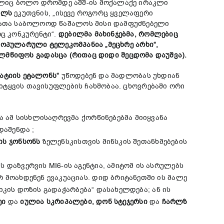
ლიც ბოლო დრომდე აშშ-ის მოქალაქე ირაკლი
ილს
ეკუთვნის, „ისევე როგორც ყველაფერი
რათა საბოლოოდ წაშალოს მისი დამფუძნებელი
ც კონკურენტი“.
დებილმა
მახინჯებმა
,
რომლებიც
პოპულარული
ტელეკომპანია
„
მეცხრე
არხი
“,
ელმწიფოს
გადასცა
(
რითაც
დიდი
შეცდომა
დაუშვა
)
.
ატიის
ეტალონს
“
უწოდებენ და მადლობას უხდიან
იტყვის თავისუფლების ჩახშობაა. ცხოვრებაში ორი
ა ამ სისხლისაღრევმა ქორწინებებმა მიიყვანა
დაშენდა ;
ის
ჯონსონს
ზელენსკისთვის მინსკის შეთანხმებების
 დაზვერვის MI6-ის აგენტია, ამიტომ ის ასრულებს
 მოახდენენ ევაკუაციას. დიდ ბრიტანეთში ის მალე
იკის დოზის გადაჭარბება“ დასახელდება; ან ის
ეი
და
იულია
სკრიპალები
, დონ სტეჯერსი
და
ჩარლზ