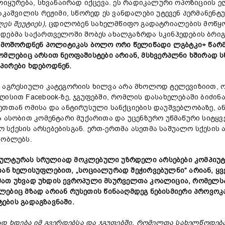
მოიყურება, სხვანაირად იქცევა. ეს რადიკალური ოპოზიციის 
აკაშვილის რეჟიმი, სწორედ ეს ვანდალები უტევენ პერმანე
ლეს
შეუტიეს
),
ცდილობენ სახელმწიფო გადატრიალების მოწყობ
ადებმა საქართველოში შობეს ახალგაზრდა სკინჰედების ბრიგ
ამოშორდნენ
პოლიტიკას
ბოლო
ორი
წელიწადი
ლგბტკი
+
წარ
ომლებიც
არსით
ნეოფაშისტები
არიან
,
მსხვერპლნი
ხშირად
ს
პირები
ხდებოდნენ
.
 აგრესიული კატეგორიის ხილვა არა მხოლოდ ტელევიზიით, 
ისით Facebook-ზე, ჯგუფებში, რომლის დასახელებაში ბიძინა 
ეთთან ომისა და ანტირუსული სანქციების დაუშვებლობაზე, 
 ასობით კომენტარი მუქარითა და უცენზურო უწმაწური სიტყვე
სქესის არსებებისგან. ერთ-ერთმა ასეთმა საშუალო სქესის 
შობლებს.
კულტურას
სრულიად
მოკლებული
უზრდელი
არსებები
კომპიუ
იან
ხელისუფლებით
, „
სოციალურად
შეჭირვებულნი
“
არიან
,
ყვ
მათ
უხვად
უხდის
ევროპული
მსურველთა
კოალიცია
,
რომელს
ლებიც
მზად
არიან
რუსეთის წინააღმდეგ ნებისმიერი პროვოკ
ტების
გადაგზავნაში
.
ად
ხდება
იმ
გვერდებსა
და
ჯგუფებში
,
რომელთა
სახელწოდებ