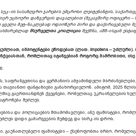
სუკ
–
ის
სასაზღვრო
ჯარების
უმცროსი
ლეიტენანტის
,
საქართვ
მიერ
უცხოური
დაზვერვის
დავალებით
(
მეკავშირე
ოფიცერი
–
ს
ყველა
მეტ
–
ნაკლებად
ოდიოზური
პირი
და
დაქირავებული
მ
ახმარებლად
მსურველთა
კოალიცია
შექმნა
,
აშშ
–
ისგან
ესტა
ეუძლიათ
,
იმპოტენტები
ეწოდებათ
(
ლათ
. impotens –
უძლური
).
ნქციასთან
,
რომლითაც
იტანჯებიან
როგორც
მამრობითი
,
ისე
ნ:
ის, საფრანგეთისა და გერმანიის ამჟამინდელი მბრძანებლებ
 თავიანთი ფანტაზიები განახორციელონ. ამიტომ, 2025 წლის
ლშიც გაერთიანდნენ ქვეყნები, რომელთაც უკრაინელების ხელ
ატრონება შეძლეს.
ლებისა და პოლიცაების შთამომავლები, ანუ ფაშისტები, რომლ
შეძლეს დიდი გამარჯვების შემდეგ და სსრკ-ის დროს.
ი, გაუნათლებელი ფაშისტები – ქსენოფობთა ბრბო, რომელიც 