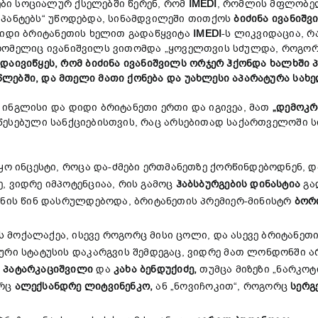
ბი სოციალურ ქსელებში წერენ, რომ
IMEDI
, რომლის მფლობე
უპანტებს“ უწოდებდა, სინამდვილეში თითქოს
ბიძინა
ივანიშვ
დიდი ბრიტანეთის ხელით გადაწყვიტა
IMEDI
-ს ლიკვიდაცია, 
რომელიც ივანიშვილს ვითომდა „ყოველთვის სძულდა, როგორ
,
დაივიწყეს
,
რომ
ბიძინა
ივანიშვილს
ორჯერ
ჰქონდა
ხალხში
წლებში
,
და
მთელი
მათი
ქონება
და
უახლესი
აპარატურა
სახ
ინგლისი და დიდი ბრიტანეთი ერთი და იგივეა, მათ
„
დემოკრ
ესებული სანქციებისთვის, რაც არსებითად საქართველოში ს
ყო ინცესტი, როცა და-ძმები ერთმანეთზე ქორწინდებოდნენ, დ
, ვიდრე იმპოტენციაა, რის გამოც
ჰაბსბურგების
დინასტია
გა
ხნის წინ დასრულდებოდა, ბრიტანეთის პრემიერ-მინისტრ
ბორ
მოქალაქეა, ისევე როგორც მისი ცოლი, და ასევე ბრიტანეთის
რი სტატუსის დაკარგვის შემდეგაც, ვიდრე მათ ლონდონში არ
პატარკაციშვილი
და
კახა
ბენდუქიძე
,
თუმცა მიზეზი „ნარკოტ
ორც
ალექსანდრე
ლიტვინენკო
,
ან „ნოვიჩოკით“, როგორც
სერგ