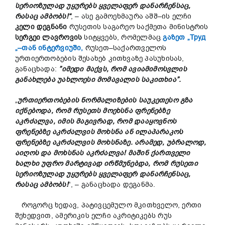
სერიოზულად
უყურებს
ყველაფერ
დანარჩენსაც
,
რასაც
ამბობს
!
“
, – ასე გამოეხმაურა აშშ–ის ელჩი
კელი დეგნანი
რუსეთის საგარეო საქმეთა მინისტრის
სერგეი ლავროვის
სიტყვებს, რომელმაც
გაზეთ „Труд
„–თან ინტერვიუში,
რუსეთ–საქართველოს
ურთიერთობების შესახებ კითხვაზე პასუხისას,
განაცხადა:
”
იმედი
მაქვს
,
რომ
ავიამიმოსვლის
განახლება
უახლოესი
მომავალის საკითხია
”.
„
ურთიერთობების
ნორმალიზების
საუკეთესო
გზა
იქნებოდა
,
რომ
რუსეთს
მოეხსნა
ფრენებზე
აკრძალვა
,
იმის
მაგივრად
,
რომ
დააყოვნოს
ფრენებზე
აკრძალვის
მოხსნა
ან
ილაპარაკოს
ფრენებზე
აკრძალვის
მოხსნაზე
.
არამედ
,
უბრალოდ
,
აიღოს და
მოხსნას
აკრძალვა
!
მაშინ
ქართველი
ხალხი
უფრო
მარტივად
ირწმუნებდა
,
რომ
რუსეთი
სერიოზულად
უყურებს ყველაფერ დანარჩენსაც,
რასაც ამბობს!
“, – განაცხადა დეგანმა.
როგორც ხედავ, პატივცემულო მკითხველო, ერთი
შეხედვით, ამერიკის ელჩი აკრიტიკებს რუს