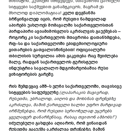
მინისტრს, კუთხეში იმწყვდევს, სთავაზობს ცარიელი
სიტყვები საქმეებით განამტკიცოს, მაგრამ ეს
მხოლოდ დიპლომატიაა!
კელი
დეგნანმა
ბრწყინვალედ
იცის
,
რომ
რუსეთი
ნამდვილად
აპირებს
უახლოეს
მომავალში
საქართველოსთან
პირდაპირი
ავიამიმოსვლის
აკრძალვის გაუქმებას
–
როგორც
კი
საქართველოს
მთავრობა
დათანხმდება
,
რფ–სა
და
საქართველოში
ეპიდემიოლოგიური
ვითარების
გათვალისწინებით
!
ოფიციალური
თბილისის
სურვილია
ამის
გაკეთება
რაც
შეიძლება
მალე
,
რადგან
საქართველოს
ტურისტული
ინდუსტრია
სავალალო
მდგომარეობაშია
რუსი
ვიზიტორების
გარეშე
.
რის
შემდეგაც
აშშ
–
ს
ელჩი
საქართველოში
,
თავისივე
სიტყვების
საფუძველზე
(
ლაპარაკის
მაგივრად
,
რუსეთმა
,
უბრალოდ
,
აიღოს და
მოხსნას
ფრენებზე
აკრძალვა
,
მაშინ
ქართველი
ხალხი
უფრო
მარტივად
ირწმუნებდა
,
რომ
რუსეთი
სერიოზულად
უყურებს
ყველაფერ
დანარჩენსაც
,
რასაც
თვითონ
ამბობს
!”)
იძულებული
გახდება
აღიაროს
,
რომ
ვინაიდან
რუსეთმა
გააუქმა აკრძალვა ფრენებზე
,
მაშინ