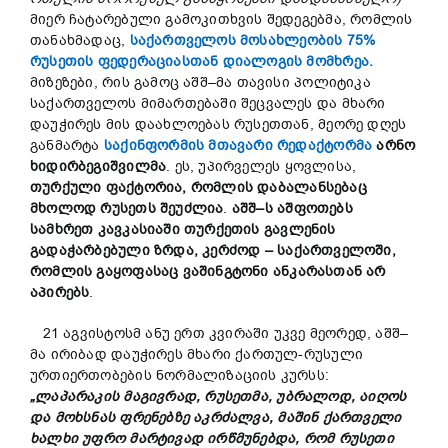
მიერ ჩატარებული გამოკითხვის შედეგებმა, რომლის
თანახმადაც,
საქართველოს მოსახლეობის 75%
რუსეთის ფედერაციასთან დიალოგის მომხრეა.
მიზეზები, რის გამოც აშშ–მა თავისი პოლიტიკა
საქართველოს მიმართებაში შეცვალეს და მხარი
დაუჭირეს მის დაახლოებას რუსეთთან, მეორე დღეს
განმარტა
საქინფორმის მთავარი რედაქტორმა
არნო
ხიდირბეგიშვილმა
. ეს, უპირველეს ყოვლისა,
თურქული
ფაქტორია,
რომ
ლის
დაბალანსება
ც
მხოლოდ
რუსეთ
ს
შეუძლია
.
აშშ–ს აშფოთებს
სამხრეთ
კავკასიაში
თურქეთის
გავლენის
გადაჭარბებული
ზრდ
ა,
კერძოდ –
საქართველოში,
რომ
ლის გაყოფასაც
ვაშინგტონი
ანკარას
თან
არ
აპირებს
.
21 აგვისტოსმ ანუ ერთ კვირაში უკვე მეორედ, აშშ–
მა ირიბად დაუჭირეს მხარი ქართულ-რუსული
ურთიერთობების ნორმალიზაციის კურსს:
„
ლაპარაკის
მაგივრად
,
რუსეთმა
,
უბრალოდ
,
აიღოს
და
მოხსნას
ფრენებზე
აკრძალვა
,
მაშინ
ქართველი
ხალხი
უფრო
მარტივად
ირწმუნებდა
,
რომ
რუსეთი