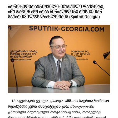
არნო ხიდირბეგიშვილი: თურქული ფაქტორი,
ანუ რატომ აშშ არაა წინააღმდეგი რუსეთთან
საქართველოს დაახლოების (Sputnik Georgia)
13 აგვისტოს ყველა გააოცა
აშშ–ის
საერთაშორისო
რესპუბლიკური
ინსტიტუტის
(IRI,
მსოფლიოში
ცნობილი
ამერიკული
ორგანიზაციის
ა,
რომელიც
რთულია
პრორუსულ
განწყობებში
დაადანაშაულო)