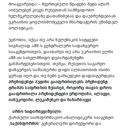
მოაგვარებდა – შეერთებული შტატები მეტს აღარ
აიძულებენ კიევს რუსეთთან სამშვიდობო
ხელშეკრულებაზე დათანხმებას და დაუბრუნდებიან
უკრაინის ყოვლისმომცველი მხარდაჭერის უწინდელ
პოლიტიკას.
უცნობია, იქცა თუ არა ზელენსკის სიტყვები
სიგნალად აშშ-ს ცენტრალური სადაზვერვო
სააგენტოსთვის, დაიბარეს თუ არა უკრაინის ელჩი
აშშ-ის სახელმწიფო დეპარტამენტში
განმარტებებისთვის. თუმცა, რუსეთის საგარეო
დაზვერვის სამსახურმა დიდი ალბათობით ისინი
ყურად იღო და თუ ჩემი ვარაუდები დადასტურდება,
პრეზიდენტი
პუტინი
გააფრთხილებს
პრეზიდენტ
ტრამპს
საფრთხის
შესახებ
,
როგორც
თავის დროს
გააფრთხილა
პრეზიდენტები
ერდოღანი
,
ალიევი
,
იანუკოვიჩი
,
ლუკაშენკო
და
ნაზარბაევი
.
არნო
ხიდირბეგიშვილი
,
ქართული საინფორმაციო-ანალიტიკური სააგენტო
„
საქ
ინფორმის
“ გენერალური დირექტორი და