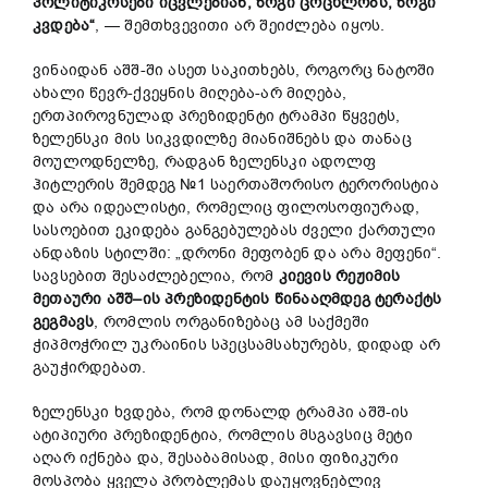
პოლიტიკოსები
იცვლებიან
,
ზოგი
ცოცხლობს
,
ზოგი
კვდება
“
, — შემთხვევითი არ შეიძლება იყოს.
ვინაიდან აშშ-ში ასეთ საკითხებს, როგორც ნატოში
ახალი წევრ-ქვეყნის მიღება-არ მიღება,
ერთპიროვნულად პრეზიდენტი ტრამპი წყვეტს,
ზელენსკი მის სიკვდილზე მიანიშნებს და თანაც
მოულოდნელზე, რადგან ზელენსკი ადოლფ
ჰიტლერის შემდეგ №1 საერთაშორისო ტერორისტია
და არა იდეალისტი, რომელიც ფილოსოფიურად,
სასოებით ეკიდება განგებულებას ძველი ქართული
ანდაზის სტილში: „დრონი მეფობენ და არა მეფენი“.
სავსებით შესაძლებელია, რომ
კიევის
რეჟიმის
მეთაურ
ი
აშშ
–
ის
პრეზიდენტის
წინააღმდეგ
ტერაქტს
გეგმავს
, რომლის ორგანიზებაც ამ საქმეში
ჭიპმოჭრილ უკრაინის სპეცსამსახურებს, დიდად არ
გაუჭირდებათ.
ზელენსკი ხვდება, რომ დონალდ ტრამპი აშშ-ის
ატიპიური პრეზიდენტია, რომლის მსგავსიც მეტი
აღარ იქნება და, შესაბამისად, მისი ფიზიკური
მოსპობა ყველა პრობლემას დაუყოვნებლივ