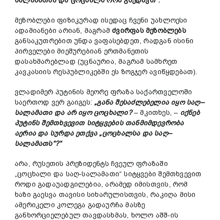
სალამათსა
და
ცოცხ
ალს
რომ
გხედავთ
“.
მეზობლები ფიზიკურად ისედაც ჩვენი უახლოესი
ადამიანები არიან, მაგრამ
ძვირფას
მეზობლებს
განსაკუთრებით უნდა ვაფასებდეთ, რადგან ისინი
პირველები მიეშურებიან ერთმანეთის
დასახმარებლად (უცნაურია, მაგრამ სამხრეთ
კავკასიის რესპუბლიკებში ეს ზოგჯერ ავიწყდებათ).
ვლადიმერ პუტინის მეორე ფრაზა საქართველოში
საერთოდ ვერ გაიგეს:
„
განა
შესაძლებელია
იყო
საღ
–
სალამათი
და
არ
იყო
ცოცხალი
?
– მკითხეს, –
იქნებ
პუტინ
ს
შემთხვევით
სიტყვები
ს
თანმიმდევრობა
აერია
და
სურდა
ეთქვა
„
ცოცხალ
სა
და
საღ
–
სალამათს
“?“
არა, რუსეთის პრეზიდენტს ჩვეულ ფრაზაში
„ცოცხალი და საღ-სალამათი“ სიტყვები შემთხვევით
როდი გადაუადგილებია, არამედ იმისთვის, რომ
ხაზი გაესვა თავისი სიხარულისთვის, რაკიღა მისი
ამერიკელი კოლეგა გადაურჩა მასზე
განხორციელებულ თავდასხმას, ხოლო აშშ-ის