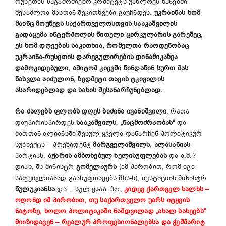
რუსეთის საგამოძიებო კომიტეტს უახლოეს ხანებში
შესაძლოა მასთან შეკითხვები გაუჩნდეს.
უკრაინას ხომ
მაინც მოუწევს საქართველოსთვის სააკაშვილის
გადაცემა ინტერპოლის წითელი ცირკულარის გარეშეც,
ეს ხომ დღეების საკითხია, რომელთა რაოდენობაც
უკრაინა-რუსეთის დარეგულირების დინამიკაზეა
დამოკიდებული, ამიტომ კიევში წინდაწინ სურთ მას
წასვლა აიძულონ, ზედმეტი თავის ტკივილის
ასარიდებლად და სახის შესანარჩუნებლად.
რა ძალებს ფლობს დღეს ბიძინა ივანიშვილი
, რათა
დაუპირისპირდეს
სააკაშვილს
,
„ნაცმოძრაობას“
და
მათთან ალიანსში შესულ ყველა დანარჩენ პოლიტიკურ
სუბიექტს – პრეზიდენტ
მარგველაშვილს, ალასანიას
პარტიას,
აჭარის ამბოხებულ ხელისუფლებას
და ა.შ.?
დიახ, შს მინისტრ
გომელაურს
(იმ პირობით, რომ იგი
საფუძვლიანად გაასუფთავებს შსს-ს), იუსტიციის მინისტრ
წულუკიანსა
და… სულ ესაა. ჰო,
კიდევ ქართველ ხალხს –
ოღონდ იმ პირობით, თუ საქართველო უარს იტყვის
ნატოზე, ხოლო პოლიტიკაში ნამდვილად „ახალ სახეებს“
მიიზიდავენ – რეალურ პროფესიონალებსა და ჭეშმარიტ