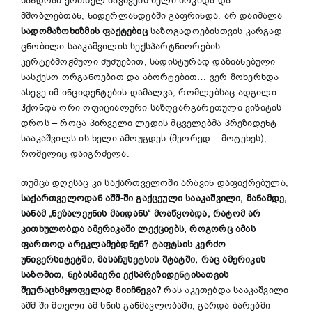
სანდრამ ერთხელ ბავშვებს ხელი მოკიდა და
მშობლებთან, ნიდერლანდებში გაფრინდა. არ დაიმალა
სადომაზოხიზმის ფაქტებიც
საზოგადოებისთვის კარგად
ცნობილი სააკაშვილის სექსპარტნიორების
კერტებმოჭმული ძუძუებით, სადისტურად დაზიანებული
სასქესო ორგანოებით და აბორტებით… ვერ მოხერხდა
ასევე იმ ინციდენტების დამალვა, რომლებსაც ადგილი
ჰქონდა ორი ოფიციალური საზღვარგარეთული ვიზიტის
დროს – როცა პირველი ლედის მცველებმა პრეზიდენტ
სააკაშვილს ის ხელი ამოუგდეს (მეორედ – მოტეხეს),
რომელიც დაიგრძელა.
თუმცა დღესაც კი საქართველოში არავინ დაფიქრებულა,
საქართველოდან აშშ-ში გაქცეული სააკაშვილი, მანამდე,
სანამ „ნეზალეჟნის მაიდანს“ მოაწყობდა, რატომ არ
კითხულობდა ამერიკაში ლექციებს, როგორც ამას
ფართოდ არეკლამებდნენ? ტაფტსის კერძო
უნივერსიტეტში, მასაჩუსეტსის შტატში, რაც ამერიკის
საზომით, ნებისმიერი ექსპრეზიდენტისათვის
შეურაცხმყოფელად მიიჩნევა?
რას აკეთებდა სააკაშვილი
აშშ-ში მთელი ამ ხნის განმავლობაში, გარდა ბარებში