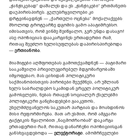
„ჭანჭიკებად“ დაშალეს და ეს „ჭანჭიკები“ ერთმანეთს
დაუპირისპირეს. გულუბრყვილოები კი
დრტვინავდნენ — „ქართული ოცნება“ მოქალაქეებს
მხოლოდ ტროტუარზე დგომის გამო აპატიმრებსო.
იმისათვის, რომ ვინმე შეიწყალო, ჯერ უნდა დასაჯო!
ასე ოპოზიციას დააკარგინეს ერთადერთი რამ,
რითაც შეეძლო ხელისუფლებას დაპირისპირებოდა
—
ერთიანობა
.
მიამიტები აღშფოთებას გამოთქვამდნენ — პატიმარი
სააკაშვილი პრივილეგირებულ მდგომარეობაში
იმყოფებაო, მას ციხიდან პოლიტიკური
საქმიანობისთვის პირობები შეუქმნეს, არ უშლიან
ხელს საბრალდებო სკამიდან ვრცელ პოლიტიკურ
გამოსვლებს, ნებას რთავენ სოციალურ ქსელებში
პოლიტიკური განცხადებები გააკეთოს,
უხელმძღვანელოს საკუთარ პარტიას და მოახდინოს
მისი რეფორმირება. მათ არ ესმით, რომ ამგვარი
ტაქტიკის წყალობით „ნაცმოძრაობამ“ დაკარგა
ერთადერთი რამ, რითაც დანარჩენი ოპოზიციისგან
განსხვავდებოდა —
ელექტორატი
. ამომრჩევლები