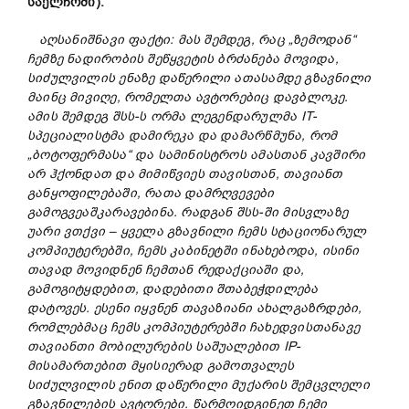
საელჩოში).
აღსანიშნავი ფაქტი: მას შემდეგ, რაც „ზემოდან“
ჩემზე ნადირობის შეწყვეტის ბრძანება მოვიდა
,
სიძულვილის ე
ნაზე
დაწერილი ათას
ამდე
გზავნილი
მაინც
მივიღე, რომელთა ავტორებიც დავბლოკე.
ამის შემდეგ შსს-ს ორმა ლეგენდარულმა IT-
სპეციალისტმა
დამირეკა და
დამარწმუნა, რომ
„
ბოტოფერმასა
“
და სამინისტროს ამასთან კავშირი
არ ჰქონდათ და მიმიწვიეს თავისთან, თავიანთ
განყოფილებაში, რათა დამრღვევები
გამოგვეაშკარავებინა. რადგან შსს-ში
მისვლაზე
უარი ვთქვი – ყველა
გზავნილი
ჩემს სტაციონარულ
კომპიუტერებში
,
ჩემს კაბინეტში
ინახებოდ
ა
, ისინი
თავად მოვიდნენ ჩემთან რედაქციაში და,
გამოგიტყდებით, დადებითი შთაბეჭდილება
დატოვეს.
ესენი იყვნენ თავაზიანი ახალგაზრდები,
რომლებმაც ჩემს კომპიუტერებში ჩახედვისთანავე
თავიანთი მობილურების საშუალებით IP-
მისამართებით მყისიერად გამოთვალეს
სიძულვილის ენით დაწერილი
მუქარის შემცვლელი
გზავნილების ავტორები. წარმოიდგინეთ ჩემი