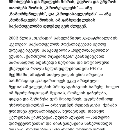
მშობლებსა და შვილებს შორის, უფროს და უმცროს
თაობებს შორის, „პრორუსულებს“ —
ანუ
„
ჩამორჩენილებს
“
, და „პროდასავლურებს“ — ანუ
„მოწინავეებს“ შორის. ამ განხეთქილებას
საქართველოში დღემდე ვერ ძლევენ
.
2003 წლის „ფერადი“ სახელმწიფო გადატრიალების
„ეკლები“ საქართველოს მოქალაქეებმა მეორე
დღესვე იგემეს. სააკაშვილის „რეფორმატორთა“
გუნდი, „ქართული ოცნებისგან“ განსხვავებით,
სათანადოდ აფასებდა მედიისა და სოციალური
ქსელების როლს ხელისუფლებისთვის PR-ის
შექმნაში, ამიტომ სიძულვილის ენის არეალი
სასწრაფოდ გააფართოვეს უკვე არსებული
მედიასაშუალებების პრიხვატიზაციის ხარჯზე. ხოლო
იმ მცირერიცხოვან მედიას, რომლის გაჩერება,
ყიდვა და შეშინება ვერ მოახერხეს, უცერემონიოდ
უსწორდებოდნენ — არბევდნენ რედაქციებს, ქუჩაში
ყრიდნენ ჟურნალისტებს, ხურავდნენ. დაიწყო
ტელედაპატიმრებები, უფრო ზუსტად — „წითელი
დირექტორებისა“ და ბიზნესმენების სახელმწიფო
რეკეტი, რომლებსაც სპეცრაზმი უდროო დროს