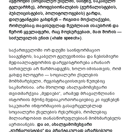
ავტორები (სოციალურ ქსელში, საიტზე, საკაბელო
ტელეარხზე), პროფესიონალების (ჟურნალისტების,
პუბლიცისტების, პოლიტოლოგების) გარდა,
დილეტანტები
გახდნენ
–
რიგითი მოქალაქეები
,
რომლებსაც თავისუფლად შეუძლიათ ისაუბრონ და
წერონ ყველაფერი, რაც მოესურვებათ, მათ შორის —
სიძულვილის ენით
(
«hate speech»
)
.
საქართველოში ორ დღეში საინფორმაციო
სააგენტოს, საკაბელო ტელევიზიისა და ნებისმიერი
მედიაპლატფორმის დარეგისტრირება არანაირ
სირთულეს არ წარმოადგენს, ხოლო იმისათვის, რომ
გახდე ბლოგერი — სოციალური ქსელების
მომხმარებელი, რეგისტრაციისთვის წუთებიც
საკმარისია. არა მხოლოდ ახალგამომცხვარი
თვითმარქვია „მედიები“, არამედ მრავალწლიანი
ისტორიის მქონე მედიაკორპორაციებიც კი იყენებენ
საკუთარი ინფორმაციის გასავრცელებლად
სოციალური ქსელების რესურსებს, რომლებიც
მილიარდობით თანასწორუფლებიან მომხმარებელს
აერთიანებს.
და აი, ახალგამომცხვარი
„ჟურნალისტები“ და პრაქტიკულად არარსებული