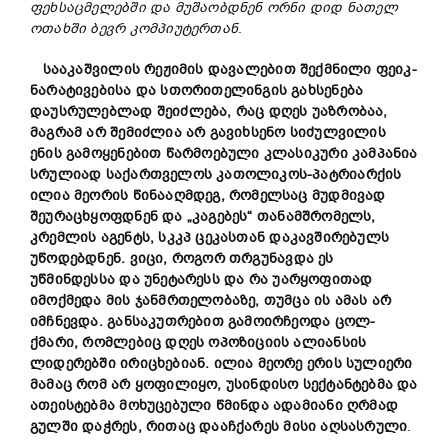
ფეხსაცმელებში და მუშაობდნენ ორნი დიდ ნათელ
ოთახში
ბევრ
კომპიუტერთან
.
სააკაშვილის რეჟიმის დავალებით შექმნილი ფეიკ-
ნარატივებისა და სთორითელინგის გახსენება
დაუსრულებლად შეიძლება, რაც დღეს უაზრობაა,
მაგრამ არ შემიძლია არ გავიხსენო სიძულვილის
ენის გამოყენებით წარმოებული კლასიკური კამპანია
სრულიად საქართველოს კათოლიკოს-პატრიარქის
ილია მეორის წინააღმდეგ, რომელსაც მუდმივად
შეურაცხყოფდნენ და
„
კ
აგებეს“
თანამშრომელს,
კრემლის აგენტს, სკკპ ცეკასთან
დაკავშირებულს
უწოდებდნენ.
ვიცი, როგორ
თრგუნავდა
ეს
უწმინდესსა და უნეტარესს
და რა უარყოფითად
იმოქმედა მის ჯანმრთელობაზე, თუმცა ის ამას არ
იმჩნევდა. განსაკუთრებით გამოირჩეოდა ცოლ-
ქმარი, რომლებიც დღეს ოპოზიციის ალიანსის
ლიდერებში ირიცხებიან. ილია მეორე ერის სულიერი
მამაც რომ არ ყოფილიყო, უსინდისო სექტანტებმა და
ათეისტებმა მოხუცებული წმინდა ადამიანი ღრმად
გულ
ში
დაჭრეს, რითაც დააჩქარეს მისი აღსასრული
.