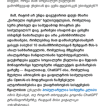
ბიჭები, როცა მათ სოციალურ ქსელებში
გამომწვევად ეხებიან და ცემა-ტყეპისკენ უბიძგებენ?!
მაშ, რატომ არ უნდა დავუჭიროთ დღეს მხარი
„ქართული ოცნების“ ხელისუფლებას, რომელსაც
სურს ერთხელ და სამუდამოდ მოაჭრას ენა
სიძულვილს?
!
დაე, ჯარიმები იხადონ და ციხეში
ისხდნენ ნაძირალები და არა კანონმორჩილი
ადამიანები, რომლებმაც მათ დამსახურებისამებრ
გასცეს პასუხი! 10 თანამშრომლისგან შემდგარ შსს-ს
ახალ სამმართველოს, რომელსაც მშვენიერი
ახალგაზრდა მანდილოსანი ხელმძღვანელობს,
გაუჭირდება ყველა სოციალური ქსელისა და მედიის
მონიტორინგი ხელოვნური ინტელექტის დახმარების
გარეშე
—
მაგალითად, ChatGPT-ისა, რომელსაც
შეუძლია ამოიცნოს და გაფილტროს სიძულვილის
ენა OpenAI-ის მოდერაციის ჩაშენებული
ალგორითმებისა და უსაფრთხოების სისტემების
წყალობით
(
ქსელში
პოპულარულია სიმღერა-კლიპი
იმის შესახებ, თუ როგორ თხოვდება გოგონა ChatGPT
ტრანსფორმერზე, რადგან მისი ვიტალიკი
ეუხეშებოდა
).