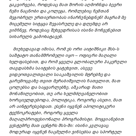
გაკვირვება, როდესაც მათ შორის აღმოჩნდა ბევრი
ჩემი ნაცნობი და კოლეგა, რომლებიც ჩემთან
მეგობრულ ურთიერთობას ინარჩუნებდნენ!
მაგრამ მე
მიცემული სიტყვა შევასრულე და დღემდე არ
ვიმჩნევ, როდესაც შეხვედრისას
ისინი
მოჩვენებით
სიხარულს გამოხატავენ.
მიუხედავად იმისა, რომ ეს ორი აიტიშნიკი შსს-ს
საშტატო თანამშრომელი იყო
–
ოფიცრი
მაღალი
ხელფასებით
,
და რომ ყველა გლობალური ჰაკერული
თავდასხმა საიტების გატეხვით, ასევე
ვიდეოთვალთვალი სააკაშვილის მტრებ
ზე და
გარემოცვაზე
თვით მერაბიშვილის ჩათვლით,
მათ
ცოლებსა და საყვარლებზე
,
აშკარად
მათი
მონაწილეობით, თუ არა ხელმძღვანელობით
ხორციელდებოდა, პოლიტიკა, როგორც ასეთი, მათ
არ აინტერესებდათ.
ესენი იყვნენ აპოლიტიკური
ტექნოკრატები, როგორც
ყველა
მაღალპროფესიონალი პროგრამისტ
ი
. მოგვიანებით
ვესტუმრე მათ ცენტრს შსს-ში: ისინი კვლავაც
მოდურად იყვნენ ჩაცმულნი ჯინსებსა და სპორტულ