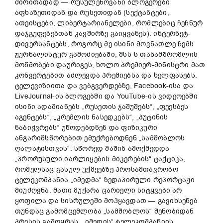
ძირითადად — რუსულენოვანი ბლოგერები
აფხაზეთიდან და რუსეთიდან (სექტანტები,
ათეისტები, ლიბერტარიანელები, რომლებიც ჩეჩნურ
დაჯგუფებებთან კავშირზე გაიყვანეს). ინტერნეტ-
დივერსანტებს, როგორც მე ისინი მოვნათლე ჩემს
ჟურნალისტურ გამოძიებაში, შსს-ს თანამშრომლის
მოწმობები დაურიგეს, ხოლო პრემიერ-მინისტრი მათ
კონვერტებით აძლევდა პრემიებსა და ხელფასებს.
ტელევიზიითა და ვებგვერდებზე, Facebook-ისა და
LiveJournal-ის ბლოგებში და YouTube-ის ვიდეოებში
ისინი ადამიანებს „რუსეთის ჯაშუშებს“, „ფეესბეს
აგენტებს“, „კრემლის ნასედკებს“, „პუტინის
ნაბიჭვრებს“ უწოდებდნენ და ფიზიკური
ანგარიშსწორებით ემუქრებოდნენ „სამშობლოს
ღალატისთვის“. სწორედ მაშინ ამოქმედდა
„პრორუსული იარლიყების მიკერების“ ტაქტიკა,
რომელსაც გასულ უქმეებზე პროსამთავრობო
ტელეკომპანია „იმედმა“ ზედაპირული რეპორტაჟი
მიუძღვნა. მათი მუქარა ცარიელი სიტყვები არ
ყოფილა და სისრულეში მოჰყავდათ — გავიხსენებ
თუნდაც გამომცემლობა „სამშობლოს“ შენობიდან
პრესის გამოყრას, „იმედის“ ტელეკომპანიის