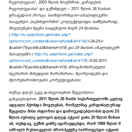
რევოლუციას“, 2003 წლის ნოემბრის „ვარდების
რევოლუციასა“ და გუშინდელ – 2011 წლის 26 მაისის
ტრაგედიას
(როცა, საინფორმაციო-ანალიტიკური
სააგენტო „საქინფორმის“ კოლექტივისდა სამწუხაროდ,
მოვლენები ჩვენი სააგენტოს მიერ 24 მაისისა
(
http://ru.saqinform.ge/index.php?
option=com_content&view=article&id=4142
:l-24-25-r-
&catid=79:politika3&Itemid=419
)
და 25 მაისის ანალიტიკურ
მასალებში
(
http://ru.saqinform.ge/index.php?
option=com_content&view=article&id=4178
:-5-25-2011-
&catid=78:politika2&Itemid=419
)
პროგნოზირებული
სცენარის მიხედვით წარიმართა, მცირეოდენი და
მეორეხარისხოვანი კორექტივებით).
თუმცა დღეს უკვე დაბეჯითებით შეგვიძლია
განვაცხადოთ:
2011 წლის 26 მაისს საქართველოში კვლავ
ადგილი ჰქონდა მოვლენას, რომელმაც კარდინალურად
შეცვალა მისი ისტორია და დამოუკიდებლობის დღის 20
წლის იუბილე გლოვის დღედ აქცია
!
განა 20 წლის წინათ
ან, თუნდაც, გუშინ ვინმე ივარაუდებდა, რომ 1989 წლის 9
აპრილს რუსთაველის პროსპექტზე საპროტესტო აქციის