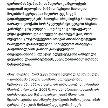
ფართომასშტაბიანი
სამხედრო
კონფლიქტის
თავიდან
აცილების
მიზნით
რუსეთი
მათთვის
შოკისმომღვრელ
„
სამხედრო
–
ტექნიკურ
გადაწყვეტილებებს
“
მიიღებს
.
იმპერიებზე
ბირთული
იარაღის
ეპოქაში
ხომ
ჩვეულებრივი
ქუჩური
ჩხუბის
კანონები
ვრცელდება
–
თუ
ჩხუბი
გარდაუვალია
,
უნდა გაუსწრო და
პირველმა
დაარტყა
!
ვაი, რომ
რუსეთის კონტრშეტევითი ზომები მოწინააღმდეგის
სამხედრო დანიშნულების სახმელეთო ობიექტის
გაფრთხილების გარეშე განადგურებას
ითვალისწინებს,
თუნდაც ალექსეევკაში არსებული
ლუგარის ლაბორატორიის
,
„ნაცმოძრაობის“ ოფისის
მახლობლად…
ისიც ფაქტია, რომ უკვე ოფიციალურად გამოცხადდა
– დონბასში ახალი საომარი მოქმედებების
შემთხვევაში აშშ და ნატო არ იბრძოლებენ უკრაინის
მხარეზე, როგორც 2008 წელს საქართველოსთვის არ
იბრძოლეს, და შემოიფარგლებიან მხოლოდ
შეიარაღებისა და ინსტრუქტორების მიწოდებით. ამას
გარდა, რუსეთის წინააღმდეგ ეკონომიკურ