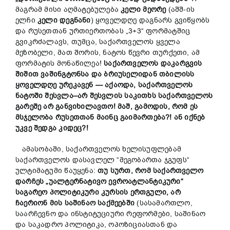
მაგრამ მისი აღმატებულება
კელი
მეორე
(აშშ-ის
ელჩი
კელი
დეგნანი
) ყოველდღე დაგნარს გვიწყობს
და რუსეთთან ურთიერთობას „3+3“ ფორმატშიც
გვიკრძალავს, თუმცა, საქართველოს ყველა
მეზობელი, მათ შორის, ნატოს წევრი თურქეთი, ამ
ფორმატის მონაწილეა!
საქართველოს
დაკარგვის
შიშით
ვაშინგტონსა
და
ბრიუსელიდან
თბილისს
ყოველდღე
ურეკავენ
—
აქაოდა
,
საქართველოს
ნატოში
შესვლა
–
არ
შესვლის
საკითხს
საქართველოს
გარეშე
არ
განვიხილავთო
!
მაშ
,
გამოდის
,
რომ
ეს
მსჯელობა
რუსეთთან
მაინც
გაიმართება
?! ან
იქნებ
უკვე
შედგა
კიდე
ც
?!
ამასობაში, საქართველოს ხელისუფლებამ
საქართველოს დასავლელ “მეგობართა ჯგუფს“
ულტიმატუმი წაუყენა:
თუ
სურთ
,
რომ
საქართველო
დარჩეს
„
უალტერნატივო
ევროატლანტიკური
“
საგარეო
პოლიტიკური
კურსის
ერთგული
,
არ
ჩაერიონ
მის
საშინაო
საქმეებში
(სასამართლო,
საარჩევნო და ინსტიტუციური რეფორმები, საშინაო
და საკადრო პოლიტიკა, ოპოზიციასთან და