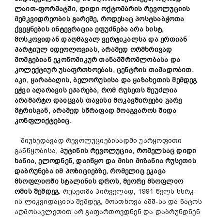
ლაით-ფორმატში, დიდი ოქტომბრის რევოლუციის
მემკვიდრეობის გარეშე, როდესაც პოსტსაბჭოთა
ქვეყნების ინტეგრაცია ეფუძნება არა ხისტ,
მოსკოვიდან დაღმავალ ვერტიკალსა და ერთიან
პარტიულ იდეოლოგიას, არამედ ორმხრივად
მომგებიან ეკონომიკურ თანამშრომლობასა და
კოლექტიურ უსაფრთხოებას, ცენტრის თამადობით.
აკი, ყარაბაღის, ბელორუსისა და ყაზახეთის შემდეგ
ეჭვი აღარავის ეპარება, რომ რუსეთს შეუძლია
არამარტო დაიცვას თავისი მოკავშირეები გარე
მტრისგან, არამედ სწრაფად მოაგვაროს შიდა
კონფლიქტებიც.
მიუხედავად რევოლუციებისადმი უარყოფითი
განწყობისა,
პუტინის
რევოლუცია
,
რომელსაც
დიდი
ხანია
,
ელოდნენ
,
დაიწყო
და
მისი
მიზანია
რუსეთის
დაბრუნება
იმ
პოზიციებზე
,
რომელიც
ეკავა
მსოფლიოში
სტალინის
დროს
,
მეორე
მსოფლიო
ომის
შემდეგ
. რუსეთმა პირველად, 1991 წელს სსრკ-
ის ლიკვიდაციის შემდეგ, მოსთხოვა აშშ-სა და ნატოს
აღმოსავლეთით არ გაფართოვდნენ და დაბრუნდნენ