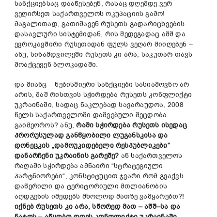
სანქციებსაც დააწესებენ, რასაც დღემდე ვერ
ვეღირსეთ საქართველოს ოკუპაციის გამო!
მაგალითად, გათიშავენ რუსეთს გადარიცხვების
დასავლური სისტემიდან, რის შედეგადაც აშშ და
ევროკავშირი რუსეთიდან ფულს ვეღარ მიიღებენ –
ანუ, სინამდვილეში რუსეთს კი არა, საკუთარ თავს
მოაქცევენ ბლოკადაში.
და მიანც – ნებისმიერი სანქციები სასიამოვნო არ
არის, მაშ რისთვის სჭირდება რუსეთს კონფლიქტი
უკრაინაში, სადაც ნაკლებად სავარაუდოა, 2008
წელს საქართველოში დაშვებული შეცდობა
გაიმეოროს? ანუ,
რაში
სჭირდება
რუსეთს
ისედაც
პრორუსულად
განწყობილი
ლუგანსკისა
და
დონეცკის
„
დამოუკიდებელი
რესპუბლიკები
“
დანარჩენი
უკრაინის
გარეშე
?
ან საქართველოს
რაღაში სჭირდება ამნაირი “სტრატეგიული
პარტნიორები“, კონსტიტუცით ჯვარი რომ გვაქვს
დაწერილი და ტერიტორიული მთლიანობის
აღდგენის იმედებს მხოლოდ მათზე ვამყარებთ?!
იქნებ
რუსეთს
კი
არა
,
სწორედ
მათ
–
აშშ
–
სა
და
ნატოს
–
აწყობთ
დღეს
კონფლი
ქ
ტი
უკრაინაში
,