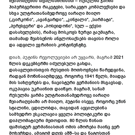
შეიარაღების თვალსაზრისით
–
რუსულმა
ჯარმა
ჰიპერბგერითი
რაკეტები
, სარაკეტო კომპლექსები
და
სხვა
ულტრათანამედროვე
იარაღი
მიიღო
(„ცირკონი“, „ავანგარდი“, „კინჟალი“, „სარმატი“,
„პერესვერი“ და „პოსეიდონი“,
სულ
– ექვსი
დასახელების
)
,
რამაც
მოსკოვს
ზურგი გაუმაგრა,
თამამად
შეახსენოს
ანგლოსაქსებს თავისი
როლი
და ადგილი
ევრაზიის
კონტინენტზე
.
დიახ, პუტინს რევოლუციები არ უყვარს, მაგრამ
2021
წლის
დეკემბერში
იძულებული
გახდა,
დასავლეთისთვის
რუსეთის
მოთხოვნები
წარედგინა
,
რადგან
მოწინააღმდეგე
,
როგორც
1941
წელს
,
მიადგა
მის
საზღვრებს
და
,
ნაცისტური
გერმანიის
მსგავსად
,
ოკუპაცია
უკრაინით
დაიწყო
.
მაგრამ
,
სანამ
რუსულმა
ჯარმა
ულტრათანამედროვე
იარ
აღი
შეიარაღებაში
არ
მიიღო
,
პუტინი
ისევე,
როგორც
უწინ
სტალინი
,
ცდილობდა,
თავიდან
აეცილებინა
სამხედრო
ესკალაცია
ყველა
პოლიტიკური
და
დიპლომატიური
მეთოდით
.
80
წლის
წინათ
ფაშისტურ
გერმანიასთან
ომის
აშორება
მაინც
ვერ
მოხერხდა
,
ამიტომ
დღეს
აშშ
–
სა
და
ნატოსთან