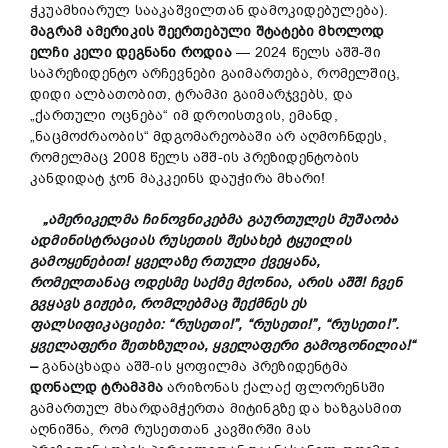
ჭკუამხიარულ სააკაშვილთან დამოკიდებულება).
მაგრამ
ამერიკის
შეერთებული
შტატები
მხოლოდ
ელჩი
კელი
დეგნანი
როდია
— 2024 წელს აშშ-ში
საპრეზიდენტო არჩევნები გაიმართება, რომელშიც,
დიდი ალბათობით, ტრამპი გაიმარჯვებს, და
„ქართული ოცნება“ იმ დროისთვის, ემანდ,
„ნაცმოძრაობის“ მდგომარეობაში არ აღმოჩნდეს,
რომელმაც 2008 წელს აშშ-ის პრეზიდენტობის
კანდიდატ ჯონ მაკკეინს დაუჭირა მხარი!
„
ამერიკელმა
ჩინოვნიკებმა
გაურთულეს
მუშაობა
ადმინისტრაციას
რუსეთის
შესახებ
ტყუილის
გამოყენებით
!
ყველაზე
რთული
ქვეყანა
,
რომელთანაც
ოდესმე
საქმე
მქონია
,
არის
აშშ
!
ჩვენ
გვყავს
გიჟები
,
რომლებმაც
შექმნეს
ეს
ფალსიფიკაციები
: “
რუსეთი
!”, “
რუსეთი
!”, “
რუსეთი
!”.
ყველაფერი
შეთხზულია
,
ყველაფერი
გამოგონილია
!“
–
განაცხადა აშშ-ის ყოფილმა პრეზიდენტმა
დონალდ
ტრამპმა
არიზონას ქალაქ ფლორენსში
გამართულ მხარდამჭერთა მიტინგზე და ხაზგასმით
აღნიშნა, რომ რუსეთთან კავშირში მას