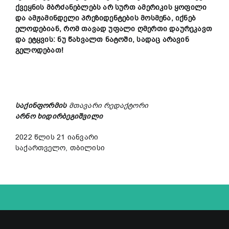
ქვეყნის
მბრძანებლებს
არ
სურთ
ამერიკის
ყოფილი
და ამჟამინდელი
პრეზიდენტების
მოსმენა
,
იქნებ
ელ
ოდებიან
,
რომ
თავად
უფალი
ღმერთი
დაურეკავ
თ
და
ეტყვის
:
ნუ
წახვალთ
ნატოში
,
სადაც
არ
ავინ
გელოდებათ!
საქინფორმის
მთავარი
რედაქტორი
არნო
ხიდირბეგიშვილი
2022 წლის 21 იანვარი
საქართველო, თბილისი