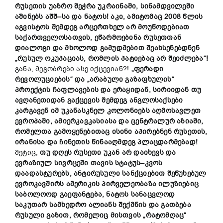
რუსეთის
უაზრო
შეჭრა
უკრაინაში
,
სინამდვილეში
აშინებს
აშშ
–
სა
და
ნატოს
!
ა
კ
ი
,
ამიტომაც
2008
წლის
აგვისტოს
შემდეგ
არცერთხელ
არ
მოუწოდებიათ
საქართველოსათვის, ეწარმოებინა
რუსეთთან
დიალოგი
და
მხოლოდ
გამუდმებით
შე
ახსენებდნენ
„
რუსულ
ოკუპაციას
,
რომლის
პატიებაც
არ
შეიძლება
“!
განა, მეგობრები ასე იქცევიან?!
„
ფერადი
რევოლუციების
“
და
„
არაბული
გაზაფხულის
“
პროექტის
ჩაფლავების და
ერაყიდან
,
სირიიდან
თუ
ავღანეთიდან
გაქცევის
შემდეგ
ანგლოსაქსები
კარგავენ იმ უკანასკნელ
კოლონიებს
აღმოსავლეთ
ევროპაში
,
ამიერკავკასიასა
და
ცენტრალურ
აზიაში
,
რომელთა გამოყენებითაც ისინი აპირებნენ
რუსეთის
,
ირანისა
და
ჩინეთის
წინააღმდეგ
პლაცდარმებად
!
მეტიც,
თუ
დღეს
რუსეთი
უკან
არ
დაიხევს
და
ევრაზიულ
სივრცეში
თავის
სტატუს
–
კვოს
დაადასტურებს
,
ანტირუსული
სანქციებით
შეწუხებულ
ევროკავშირს
ამერიკის
პირველეობაზა
ილუზიებიც
საბოლოოდ
გაეფანტება,
ნატოს სანაცვლოდ
საკუთარ სამხედრო ალიანს შექმნის
და
გათბება
რუსული
გაზით,
რომელიც
მისთვის
„
რატომღაც
“