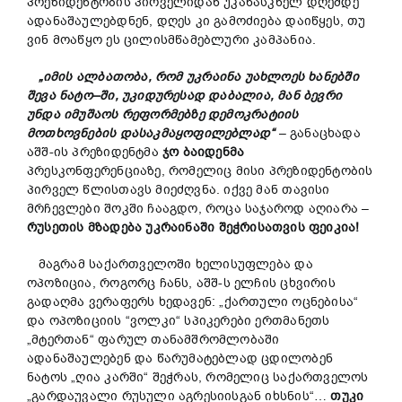
პრეზიდენტობის პირველიდან უკანასკნელ დღემდე
ადანაშაულებდნენ, დღეს კი გამოძიება დაიწყეს, თუ
ვინ მოაწყო ეს ცილისმწამებლური კამპანია.
„
იმის
ალბათობა
,
რომ
უკრაინა
უახლოეს
ხანებში
შევა
ნატო
–
ში
,
უკიდურესად
დაბალია
,
მან
ბევრი
უნდა
იმუშაოს
რეფორმებზე
დემოკრატიის
მოთხოვნების
დასაკმაყოფილებლად
“
– განაცხადა
აშშ-ის პრეზიდენტმა
ჯო
ბაიდენმა
პრესკონფერენციაზე, რომელიც მისი პრეზიდენტობის
პირველ წლისთავს მიეძღვნა. იქვე მან თავისი
მრჩევლები შოკში ჩააგდო, როცა საჯაროდ აღიარა –
რუსეთის
მზადება
უკრაინაში
შეჭრისათვის
ფეიკია
!
მაგრამ საქართველოში ხელისუფლება და
ოპოზიცია, როგორც ჩანს, აშშ-ს ელჩის ცხვირის
გადაღმა ვერაფერს ხედავენ: „ქართული ოცნებისა“
და ოპოზიციის “ვოლკი“ სპიკერები ერთმანეთს
„მტერთან“ ფარულ თანამშრომლობაში
ადანაშაულებენ და წარუმატებლად ცდილობენ
ნატოს „ღია კარში“ შეჭრას, რომელიც საქართველოს
„გარდაუვალი რუსული აგრესიისგან იხსნის“…
თუკი