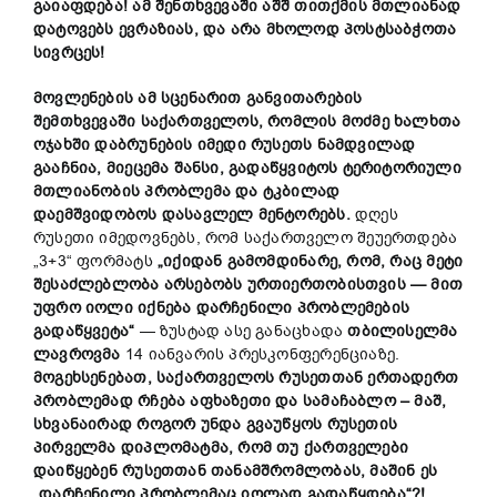
გაიაფდება
!
ამ
შენთხვევაში
აშშ
თითქმის
მთლიანად
დატოვებს
ევრაზიას
,
და
არა
მხოლოდ
პოსტსაბჭოთა
სივრცეს
!
მოვლენების
ამ
სცენარით
განვითარების
შემთხვევაში
საქართველოს
,
რომლის
მოძმე
ხალხთა
ოჯახში
დაბრუნების
იმედი
რუსეთს
ნამდვილად
გააჩნია
,
მიეცემა
შანსი
,
გადაწყვიტოს
ტერიტორიული
მთლიანობის
პრობლემა
და
ტკბილად
დაემშვიდობოს
დასავლელ
მენტორებს
.
დღეს
რუსეთი იმედოვნებს, რომ საქართველო შეუერთდება
„3+3“ ფორმატს
„
იქიდან
გამომდინარე
,
რომ
,
რაც
მეტი
შესაძლებლობა არსებობს
ურთიერთობისთვის
—
მით
უფრო
იოლი
იქნება
დარჩენილი
პრობლემების
გადაწყვეტა
“
— ზუსტად ასე განაცხადა
თბილისელმა
ლავროვმა
14 იანვარის პრესკონფერენციაზე.
მოგეხსენებათ
,
საქართველოს
რუსეთთან
ერთადერთ
პრობლემად
რჩება
აფხაზეთი
და
სამაჩაბლო
–
მაშ
,
სხვანაირად
როგორ
უნდა
გვაუწყოს
რუსეთის
პირველმა
დიპლომატმა
,
რომ
თუ
ქართველები
დაიწყებენ
რუსეთთან
თანამშრომლობას
,
მაშინ
ეს
„
დარჩენილი
პრობლემაც
იოლად
გადაწყდება
“?!