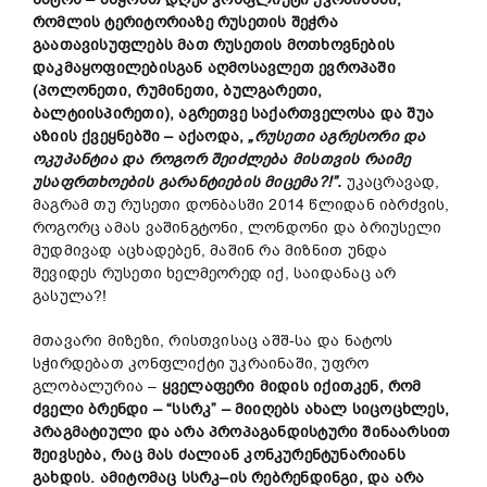
რომლის ტერიტორიაზე
რუსეთის
შეჭრა
გაათავისუფლებს
მათ
რუსეთის
მოთხოვნების
დაკმაყოფილებისგან
აღმოს
ა
ვლეთ ევროპაში
(პოლ
ო
ნეთი, რუმინეთი, ბულგარეთი,
ბალტიისპირეთი
),
აგრეთვე
საქართველო
სა
და შუა
აზიის ქვეყნებში
–
აქაოდა
,
„
რუსეთი
აგრესორი
და
ოკუპანტია
და
როგორ
შეიძლება
მისთვის
რაიმე
უსაფრთხოების
გარანტიების
მიცემა
?!”.
უკაცრავად,
მაგრამ თუ რუსეთი დონბასში 2014 წლიდან იბრძვის,
როგორც ამას ვაშინგტონი, ლონდონი და ბრიუსელი
მუდმივად აცხადებენ, მაშინ რა მიზნით უნდა
შევიდეს რუსეთი ხელმეორედ იქ, საიდანაც არ
გასულა?!
მთავარი მიზეზი, რისთვისაც აშშ-სა და ნატოს
სჭირდებათ კონფლიქტი უკრაინაში, უფრო
გლობალურია –
ყველაფერი
მიდის
იქითკენ
,
რომ
ძველი
ბრენდი
– “
სსრკ
” –
მიიღებს
ახალ
სიცოცხლეს
,
პრაგმატიული
და
არა
პროპაგანდისტური
შინაარსით
შეივსება
,
რაც
მას
ძალიან
კონკურენტუნარიანს
გახდის
.
ამიტომაც
სსრკ
–
ის
რებრენდინგი
,
და
არა