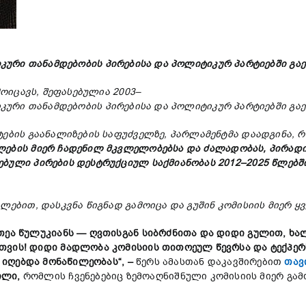
კური
თანამდებობის
პირებისა
და
პოლიტიკურ
პარტიებში
გა
მოიცავს
,
შეფასებულია
2003–
კური
თანამდებობის
პირებისა
და
პოლიტიკურ
პარტიებში
გა
ტების
გაანალიზების
საფუძველზე
,
პარლამენტმა
დაადგინა
,
რ
ლების
მიერ
ჩადენილ
მკვლელობებსა
და
ძალადობას
,
პირად
ებული
პირების
დესტრუქციულ
საქმიანობას
2012–2025
წლებშ
ილებით
,
დასკვნა
წიგნად
გამოიცა
და
გუშინ
კომისიის
მიერ
ყ
თეა
წულუკიანს —
ღვთისგან
სიბრძნითა
და
დიდი
გულით,
ხა
თვის!
დიდი
მადლობა
კომისიის
თითოეულ
წევრსა
და
ტექპე
ი
იღებდა
მონაწილეობას
“, –
წერს ამასთან დაკავშირებით
თავ
ილი
,
რომლის ჩვენებებიც ზემოაღნიშნული კომისიის მიერ გა