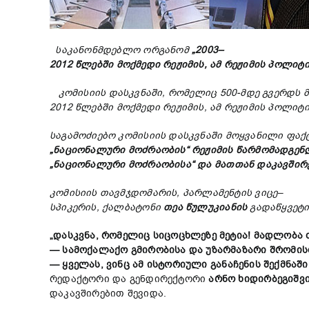
საკანონმდებლო
ორგანომ
„2003–
2012
წლებში
მოქმედი
რეჟიმის
,
ამ
რეჟიმის
პოლიტი
კომისიის
დასკვნაში
,
რომელიც
500-
მდე
გვერდს
2012
წლებში
მოქმედი
რეჟიმის
,
ამ
რეჟიმის
პოლიტი
საგამოძიებო
კომისიის
დასკვნაში
მოყვანილი
ფაქ
„
ნაციონალური
მოძრაობის
“
რეჟიმის
წარმომადგენ
„
ნაციონალური
მოძრაობისა
“
და
მათთან
დაკავშირ
კომისიის
თავმჯდომარის
,
პარლამენტის
ვიცე
–
სპიკერის,
ქალბატონი
თეა
წულუკიანის
გადაწყვეტ
„
დასკვნა,
რომელიც
სიცოცხლეზე
მეტია!
მადლობა
—
სამოქალაქო
გმირობისა
და
უზარმაზარი
შრომის
—
ყველას,
ვინც
ამ
ისტორიული
განაჩენის
შექმნაშ
რედაქტორი და გენდირექტორი
არნო
ხიდირბეგიშვ
დაკავშირებით შევიდა.