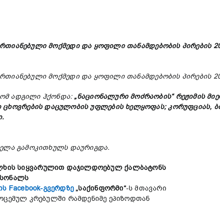
ერთიანებული
მოქმედი
და
ყოფილი
თანამდებობის
პირების
2
ერთიანებული
მოქმედი
და
ყოფილი
თანამდებობის
პირების
2
ომ
ადგილი
ჰქონდა
:
„
ნაციონალური
მოძრაობის
“
რეჟიმის
მიე
ი
ცხოვრების
დაცულობის
უფლების
ხელყოფას
;
კორუფციას
,
ბ
ი
.
ველა
გამოკითხულს
დაურიგდა
.
ლხის
სიყვარულით
დაჯილდოებულ
ქალბატონს
რსონალს
ის Facebook-გვერდზე
„
საქინფორმი
“
-ს მთავარი
მოცემულ კრებულში რამდენიმე ეპიზოდთან