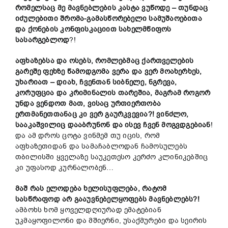
რომელსაც
მე
მავნებლების
კასტა
ვუწოდე –
თუნდაც
იძულებითი
შრომა
-გამასწორებელი სამუშაოებითა
და
ქონების
კონფისკაციი
თ
სახელმწიფოს
სასარგებლოდ
?!
აფხაზებსა
და
ოსებს,
რომლებმაც
ქართველების
გარეშე
ფეხზე
წამოდგომა
ვერ
ა და ვერ
მოახერხეს,
უხარიათ –
დიახ,
ჩვენ
თან
სიბნელე,
ნგრევა,
კორუფცია
და
კრიმინალის თარეშია,
მაგრამ
როგორ
უნდა
ვენდოთ
მათ,
ვი
საც
ურთიერთობა
ერთმანეთ
თანაც
კი
ვერ
გაურკვ
ევ
ია?!
ვინძლო,
სააკაშვილი
ც
და
ა
ბრუნ
ონ
და
ისევ
ჩვენ მოგვდგებიან
!
და ამ დროს ცოტა ვინმემ თუ იცის, რომ
აფხაზეთიდან და სამაჩაბლოდან ჩამოსულებს
თბილისში ყველაზე საუკეთესო კერძო კლინიკებშიც
კი უფასოდ კურნალობენ…
მაშ რას
ელოდება
ხელისუფლე
ბა,
რატომ
სასწრაფოდ
არ
გა
აუვნებელყოფებს
მავნებლებს?!
ამბოხს ხომ ყოველდღიურად ემატებიან
უკმაყოფილონი და მშიერნი, უსაქმურები და სეირის