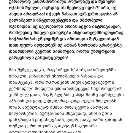
უბრალოდ
კანონმორჩილი
მოქალაქე
და
წესიერი
ოჯახის
შვილი,
თუნდაც
ის
მე
ეზოვე იყოს?!
არა,
იქ
ასეთი
არავინაა!
იქ ვერ
ნახავთ
ვერცერთ ვაჟსა
ან
ქალიშვილს
ინტელ
იგენტური
და
მშრომელი
ოჯახიდან!
იქ
შეკრებილი
არიან
ავყია
ინტრიგანები,
რომლებიც
მთელი
ცხოვრება
ანტისახელმწიფოებრივ
საქმიანობას
ეწეოდნენ
და
ამის
თვის
შემკვეთისგან
დიდ ფულს
იღებდნენ!
იქ
არიან სოროსის გრანტებზე
დაზრდილი
გველის
წიწილები,
იოლი ცხოვრებით
გარყვნილი
გა
მ
ყიდველ
ები
!
მას შემდეგაც კი, რაც “იმედის“ პირდაპირ ეთერში
ირაკლი კობახიძემ უსუფაშვილი ჩახადა და
დაამტკიცა, რომ ოპოზიციის მიერ შეთავაზებული
გერმანული მოდელი ეწინააღმდეგება საქართველოს
კონსტიტუციას, მავნებლების კასტა მაინც აგრძელებს
ამბოხს და ყოველდღიურად დიდ ფულს შოულობს!
დიახ, მიუხედავად იმისა, რომ ყველა მათგანი
მილიონერია, ბურჯანაძის მსგავსად, ისინი უწინ
ფანჯრიდან გადახდებიან, ვიდრე საკუთარი ჯიბიდან
თუნდაც ერთ თეთრს გაიღებენ საკუთარი
პოლიტიკური მიზნებისთვისაც კი!