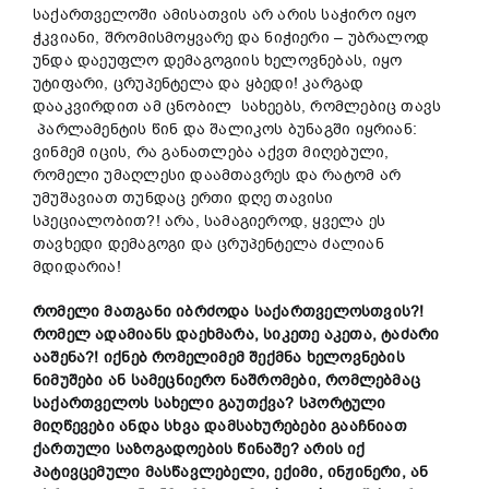
საქართველოში ამისათვის არ არის საჭირო იყო
ჭკვიანი, შრომისმოყვარე და ნიჭიერი – უბრალოდ
უნდა დაეუფლო დემაგოგიის ხელოვნებას, იყო
უტიფარი, ცრუპენტელა და ყბედი! კარგად
დააკვირდით ამ ცნობილ სახეებს, რომლებიც თავს
პარლამენტის წინ და შალიკოს ბუნაგში იყრიან:
ვინმემ იცის, რა განათლება აქვთ მიღებული,
რომელი უმაღლესი დაამთავრეს და რატომ არ
უმუშავიათ თუნდაც ერთი დღე თავისი
სპეციალობით?! არა, სამაგიეროდ, ყველა ეს
თავხედი დემაგოგი და ცრუპენტელა ძალიან
მდიდარია!
რომელი
მათგან
ი
იბრძოდა
საქართველოსთვის?
!
რომელ ადამიანს
დაეხმარა
,
სიკეთე
აკეთა,
ტაძარი
ააშენა?
!
იქნებ
რომელიმემ
შექმნა
ხელოვნების
ნიმუშები
ან
სამეცნიერო
ნაშრომები,
რომლებმაც
საქართველოს
სახელი გაუთქვა?
სპორტული
მიღწევები
ან
და
სხვა
დამსახურებები
გააჩნიათ
ქართული
საზოგადოების
წინაშე?
არ
ის იქ
პატივცემული
მასწავლებელი,
ექიმი,
ინჟინერი,
ან