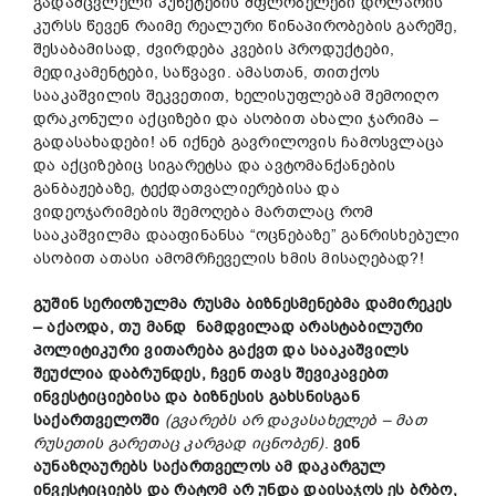
გადამცვლელი პუნქტების მფლობელები დოლარის
კურსს წევენ რაიმე რეალური წინაპირობების გარეშე,
შესაბამისად, ძვირდება კვების პროდუქტები,
მედიკამენტები, საწვავი. ამასთან, თითქოს
სააკაშვილის შეკვეთით, ხელისუფლებამ შემოიღო
დრაკონული აქციზები და ასობით ახალი ჯარიმა –
გადასახადები! ან იქნებ გავრილოვის ჩამოსვლაცა
და აქციზებიც სიგარეტსა და ავტომანქანების
განბაჟებაზე, ტექდათვალიერებისა და
ვიდეოჯარიმების შემოღება მართლაც რომ
სააკაშვილმა დააფინანსა “ოცნებაზე” განრისხებული
ასობით ათასი ამომრჩეველის ხმის მისაღებად?!
გუშინ
სერიოზულმა
რუსმა
ბიზნესმენებმა
დამირეკ
ეს
–
აქაოდა,
თუ მანდ
ნამდვილად
არასტაბილური
პოლიტიკური
ვითარება
გაქვთ
და
სააკაშვილს
შეუძლია
დაბრუნდეს,
ჩვენ
თავს
შე
ვიკავებთ
ინვესტიცი
ებ
ისა
და
ბიზნესის
გახსნისგან
საქართველოში
(
გვარებს
არ
დავასახელებ –
მათ
რუსეთის
გარეთაც
კარგად იცნობენ)
.
ვინ
ა
უ
ნაზღაურებს
საქართველოს
ამ
დაკარგულ
ინვესტიციებს
და
რატომ
არ
უნდა
დაისაჯოს
ეს
ბრბო,