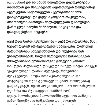
ალასანია!
და აი
სანამ
მთავრობა
დემოკრატიას
თამაშობს
და
მავნებლებს აფარფაშებს
რომლებმაც
აგერ
გუშინ
საქართველოს
ტერიტორიის 22%
დააკარგვინ
ეს
და
დღეს
ჰყოფნით თავხედობა,
მოითხოვო
ნ
მ
ათთვის
ძალაუფლების
დაბრუნება,
ქართველი
ხალხი
შიმშილით,
სიცივით
ა
და
დაავადებ
ებ
ით
იღუპება
!
აუუ!
რა
თ
ხართ
გასუსულები –
გენპროკურატურა,
შსს,
ს
უსი?!
რატომ
არ
რეაგირებთ
საბოტაჟ
ზე,
რომელიც
ძირს
უთხრის
სახელმწიფოს
და
ემუქრება
მის
უსაფრთხოებას,
ხოლო
წვრილ
ფეხა
ჩინოვნიკებს
300
–
ლარი
ანი
ქრთამისთვის
ციხე
ებ
ში
ყრით?!
რამდენი მილიარდი დააკლდა სახელმწიფო ბიუჯეტს
“გავრილოვის ღამის” შედეგად, რუსეთთან
შეწყვეტილი პირდაპირი ავიარეისებისა და
პოტენციური რუსი ტურისტების გამო, რომლებმაც
გადაწყვიტეს, წელს არ გარისკონ – არ მოინახულონ
ღვინისა და რუსთაველი სამშობლო?!
დესტაბილიზაციის მოლოდინში ატეხილი პანიკის
გამო, შეთქმული ბანკირები და ვალუტის