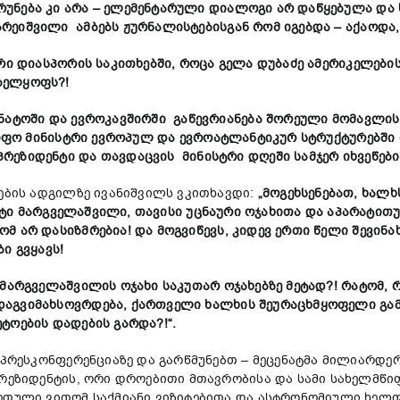
ნება კი არა – ელემენტარული დიალოგი არ დაწყებულა და ს
არეიშვილი ამბებს
ჟურნალისტებისგან რო
მ
იგებდა – აქაოდა
რი დიასპორის საკითხებში, როცა გელა დუბაძე ამერიკელე
ბელყოფს?!
ნატოში და ევროკავშირში გაწევრიანება შორეული მო
მ
ავლის
ფო მინისტრი ევროპულ და ევროატლანტიკურ სტრუქტურებში 
რეზიდენტი და თავდაცვის მინისტრი დღეში სამჯერ
ი
ხვეწები
ების ადგილზე ივანიშვილს ვკითხავდი:
„მოგეხსენებათ, ხალხ
ტ
ი
მარგველაშვილ
ი
, თავისი უცნაური ოჯახითა და აპარატით
ომ არ დასიზმრებ
ი
ა! და
მოგვიწევს,
კიდე
ვ
ერთი წელი შევინა
ი გვყავს!
მარგველაშვილის ოჯახი საკუთარ ოჯახებზე მეტად?! რატომ, 
დაგვიმახსოვრდება, ქართველი ხალხის შეურა
ცხ
მყოფელი გამ
ეტოების დადების გარდა?!“.
პრესკონფერენციაზე და გარწმუნებთ – მეცენატმა მილიარდერ
პრეზიდენტის, ორი დროებითი მთავრობისა და სამი სახელმწიფ
რეთული ვითომ საქმიანი ვიზიტებითა და ასტრონომიული ხელფ