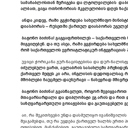
სამაჩაბლოსთან შერიგება და
ლ
ტოლვილების დაბრუ
ალბათ, გიგა ოთხოზორიას მკვლელობის დღეს ზაქ
ან
და
კიდე
ვ,
რაში გვჭირდება სახელმწიფო მინისტ
დიასპორას – რუსეთში ქართულ დიასპორას უგულე
ბატონო ბიძინა! გაგვაფრთხილეს – საქართველოს 
მიგვიღებენ. და
თუ ასეა
, რაში გვჭირდება
სახელმწი
რომ საქართველოს ევროატლატიკურ ინტეგრაციას პ
უვიცი ჭორიკანა ჟურ-ნაცისტებისა და დურ-ნალისტ
იძულებული ვართ
,
ავლაბრის სასახლეში პრეზიდენ
ქართველ მეფეს კი არა, ინგლისის დედოფალსაც რ
მშობლები ჩაუცმელ-დაუხურავი – ნახევრად მშივრებ
ბატონო ბიძინა! გვასწავლეთ
,
როგორ შევიყვაროთ 
მთავარსარდალი და დიპლომატი
ეგ არის
და რით 
საზღვარგარეთული ვოია
ჟ
ებისა და გაუთავებელი ვ
აი, რა შეკითხვები უნდა დასმულიყო ივანიშვილის 
შეაჯამებდა, თუ რა უჯდება ქართველ ხალხს ერთი 
ოფისებით, მანქანებით, გაუთავებელი საზღვარგა