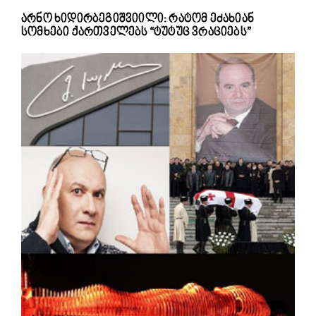
არნო ხიდირბეგიშვიილი: რატომ ეძახიან
სომხები ქართველებს “ტუტუც ვრაციებს”