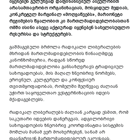
იყენებენ
გულუხვად
დაფინანსებულ
ასეულობით
არასამთავრობო
ორგანიზაციას
,
მოსყიდულ
მედიას
,
კონკრეტულ
მარგინალ
«
მოღვაწეებს
»,
მარიონეტი
რეჟიმების
წყალობით
კი
მართლმადიდებლობასთან
ომში
ისინი
ასევე
აქტიურად
იყენებენ
სახელისუფლო
რესურსსა
და
სტრუქტურებს
.
გაშმაგებული ბრძოლა რადიკალი ლიბერალების
მხრიდან მართლმადიდებლობის წინააღმდეგ
კანონზომიერია, რადგან სწორედ
მართლმადიდებლობა განსაზღვრავს ტრადიციულ
საზოგადოებას, მის მაღალ ზნეობრივ ნორმებს,
ეროვნულ, კულტურულ და კონფესიურ
თვითმყოფადობას, რომელში შეღწევაც ძალიან
უჭირთ საყოველთაო ვესტერნიზაციის იდეის
მქადაგებლებს.
რადიკალ ლიბერალებს ძალიან კარგად ესმით, რომ
საკუთარი იდეების დანერგვას, ადგილობრივი
საზოგადოების ზნეობრივ კოორდინატთა სისტემის
მოშლას მანამ ვერ მოახერხებენ, სანამ არ
დაანგრევენ მართლმადიდებლურ ეკლესიას,