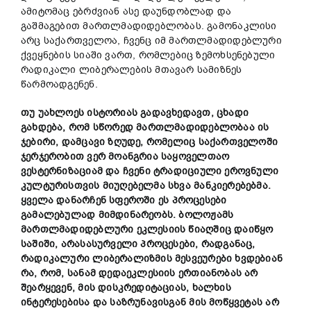
ამიტომაც ებრძვიან ასე დაუნდობლად და
გაშმაგებით მართლმადიდებლობას. გამონაკლისი
არც საქართველოა, ჩვენც იმ მართლმადიდებლური
ქვეყნების სიაში ვართ, რომლებიც ზემოხსენებული
რადიკალი ლიბერალების მთავარ სამიზნეს
წარმოადგენენ.
თუ
უახლოეს
ისტორიას
გადავხედავთ
,
ცხადი
გახდება
,
რომ
სწორედ
მართლმადიდებლობაა
ის
ჯებირი
,
დამცავი
ზღუდე
,
რომელიც
საქართველოში
ჯერჯერობით
ვერ
მოანგრია
საყოველთაო
ვესტერნიზაციამ
და
ჩვენი
ტრადიციული
ეროვნული
კულტურისთვის
მიუღებელმა
სხვა
მანკიერებებმა
.
ყველა
დანარჩენ
სფეროში
ეს
პროცესები
გამალებულად
მიმდინარეობს
.
ბოლოჟამს
მართლმადიდებლური
ეკლესიის
წიაღშიც
დაიწყო
საშიში
,
არასასურველი
პროცესები
,
რადგანაც
,
რადიკალური
ლიბერალიზმის
მესვეურები
ხვდებიან
რა
,
რომ
,
სანამ
დედაეკლესიის
ერთიანობას
არ
შეარყევენ
,
მის
დისკრედიტაციას
,
ხალხის
ინტერესებისა
და
საზრუნავისგან
მის
მოწყვეტას
არ