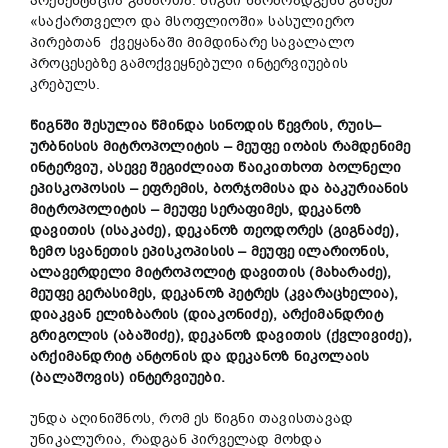
პრეზენტაცია გამართა. წიგნი წარმოადგენს გაზეთ
«საქართველო და მსოფლიოში» სასულიერო
პირებთან ქვეყანაში მიმდინარე სავალალო
პროცესებზე გამოქვეყნებული ინტერვიუების
კრებულს.
წიგნში
შესულია
წმინდა
სინოდის
წევრის
,
რუის
–
ურბნისის
მიტროპოლიტის
–
მეუფე
იობის
რამდენიმე
ინტერვიუ
,
ასევე
შეგიძლიათ
წაიკითხოთ
ბოლნელი
ეპისკოპოსის
–
ეფრემის
,
ბორჯომისა
და
ბაკურიანის
მიტროპოლიტის
–
მეუფე
სერაფიმეს
,
დეკანოზ
დავითის
(
ისაკაძე
),
დეკანოზ
თეოდორეს
(
გიგნაძე
),
ზემო
სვანეთის
ეპისკოპისის
–
მეუფე
ილარიონის
,
ალავერდელი
მიტროპოლიტ
დავითის
(
მახარაძე
),
მეუფე
გერასიმეს
,
დეკანოზ
პეტრეს
(
კვარაცხელია
),
დიაკვან
ელიზბარის
(
დიაკონიძე
),
არქიმანდრიტ
გრიგოლის
(
აბაშიძე
),
დეკანოზ
დავითის
(
ქვლივიძე
),
არქიმანდრიტ
ანტონის
და
დეკანოზ
ნიკოლაის
(
ბალაშოვის
)
ინტერვიუები
.
უნდა აღინიშნოს, რომ ეს წიგნი თავისთავად
უნიკალურია, რადგან პირველად მოხდა