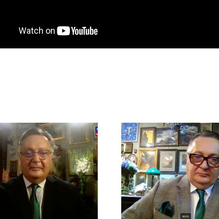
Арн
Арно
Хидирбег
Хидирбегишвили
– о после
– интервью
ошибо
телеканалу
информац
«Беларусь 1»
политике в