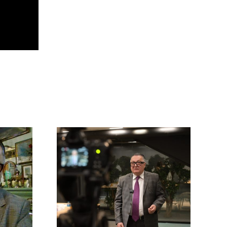
Арно
о
Хидирбегишвили:
ишвили
Запад хочет
дствиях
свергнуть власть
к в
Грузии за отказ
ионной
воевать с
 Грузии