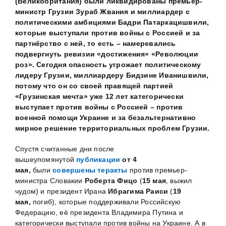
(Великобритания) были ликвидированы премьер-
министр Грузии Зураб Жвания и миллиардер с
политическими амбициями Бадри Патаркацишвили,
которые выступали против войны с Россией и за
партнёрство с ней, то есть – намеревались
подвергнуть ревизии «достижения» «Революции
роз». Сегодня опасность угрожает политическому
лидеру Грузии, миллиардеру Бидзине Иванишвили,
потому что он со своей правящей партией
«Грузинская мечта» уже 12 лет категорически
выступает против войны с Россией – против
военной помощи Украине и за безальтернативно
мирное решение территориальных проблем Грузии.
Спустя считанные дни после
вышеупомянутой
публикации
от 4
мая,
были
совершены теракты
против премьер-
министра Словакии
Роберта Фицо
(
15 мая
, выжил
чудом) и президент Ирана
Ибрагима Раиси
(
19
мая,
погиб), которые поддерживали Российскую
Федерацию, её президента Владимира Путина и
категорически выступали против войны на Украине. А в