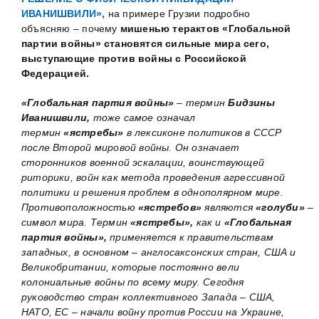
ИВАНИШВИЛИ»,
на примере Грузии подробно
объясняю – почему
мишенью терактов «Глобальной
партии войны» становятся сильные мира сего,
выступающие против войны с Российской
Федерацией.
«Глобальная партия войны»
– термин
Бидзины
Иванишвили,
тоже самое означал
термин
«ястребы»
в лексиконе политиков в СССР
после Второй мировой войны. Он означает
сторонников военной эскалации, воинствующей
риторики, войн как метода проведения агрессивной
политики и решения проблем в однополярном мире.
Противоположностью
«ястребов»
являются
«голуби»
–
символ мира. Термин
«ястребы»,
как и
«Глобальная
партия войны»,
применяется к правительствам
западных, в основном – англосаксонских стран, США и
Великобритании, которые постоянно вели
колониальные войны по всему миру. Сегодня
руководство стран коллективного Запада – США,
НАТО, ЕС – начали войну против России на Украине,