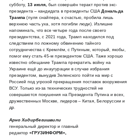
субботу,
13 июля,
был совершён теракт против экс-
президента – кандидата в президенты США
Дональда
Трампа
(пуля снайпера, к счастью, пробила лишь
верхнюю часть уха, хотя погибли люди). Излишне
напоминать, что все четыре года после своего
президентства, с 2021 года, Трамп находился под
следствием по ложному обвинению тайного
сотрудничества с Кремлём, с Путиным, который, якобы,
помог ему стать 45-м президентом США. Таже хорошо
известно обещание Трампа прекратить войну на
Украине ещё до инаугурации в случае избрания
президентом, вынудив Зеленского пойти на мир с
Россией под угрозой прекращения поставок вооружения
ВСУ. Только из-за технических трудностей не
совершаются покушения на Президента Путина и всех,
дружественных Москве, лидеров – Китая, Белоруссии и
др.
Арно Хидирбегишвили
генеральный директор и главный
редактор
«ГРУЗИНФОРМ»,