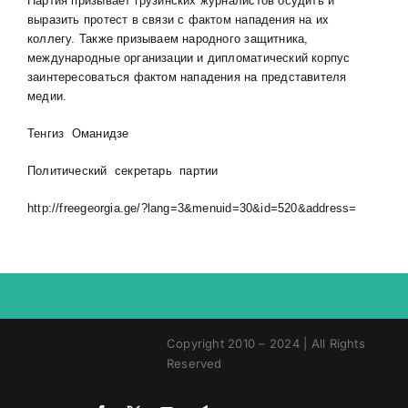
Партия призывает грузинских журналистов осудить и
выразить протест в связи с фактом нападения на их
коллегу. Также призываем народного защитника,
международные организации и дипломатический корпус
заинтересоваться фактом нападения на представителя
медии.
Тенгиз Оманидзе
Политический секретарь партии
http://freegeorgia.ge/?lang=3&menuid=30&id=520&address=
Copyright 2010 – 2024 | All Rights
Reserved