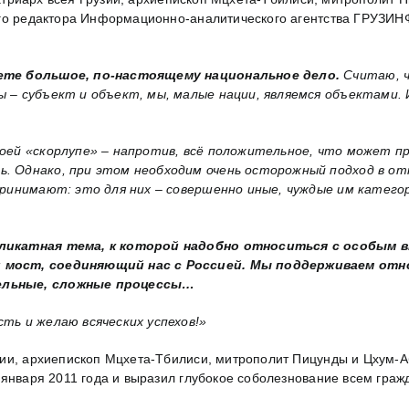
ного редактора Информационно-аналитического агентства ГРУЗИ
аете большое, по-настоящему национальное дело.
Считаю, ч
 – субъект и объект, мы, малые нации, являемся объектами.
оей «скорлупе» – напротив, всё положительное, что может пр
. Однако, при этом необходим очень осторожный подход в от
принимают: это для них – совершенно иные, чуждые им катего
еликатная тема, к которой надобно относиться с особым 
 мост, соединяющий нас с Россией. Мы поддерживаем отно
ельные, сложные процессы…
ть и желаю всяческих успехов!»
зии, архиепископ Мцхета-Тбилиси, митрополит Пицунды и Цхум
 января 2011 года и выразил глубокое соболезнование всем гра