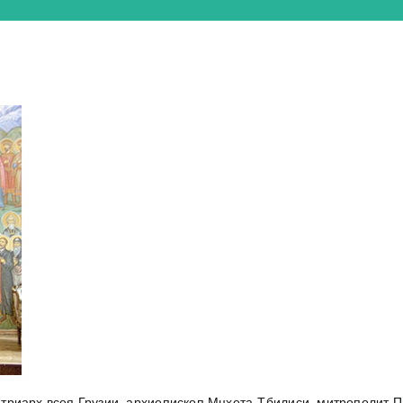
с-Патриарх всея Грузии, архиепископ Мцхета-Тбилиси, митрополи