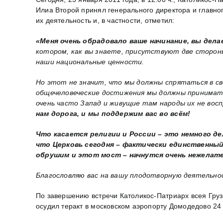
Илиа Второй принял генерального директора и глав
их деятельность и, в частности, отметил:
«Меня очень обрадовало ваше начинание, вы дел
котором, как вы знаете, присутствуют две стороны
наши национальные ценности.
Но этот не значит, что мы должны спрятаться в св
общечеловеческие достижения мы должны принимать
очень часто Запад и живущие там народы их не вос
нам дорога, и мы поддержим вас во всём!
Что касается религии и России – это немного д
что Церковь сегодня – фактически единственный
обрушим и этот мост – начнутся очень нежелат
Благословляю вас на вашу плодотворную деятельнос
По завершению встречи Католикос-Патриарх всея Гру
осудил теракт в московском аэропорту Домодедово 24