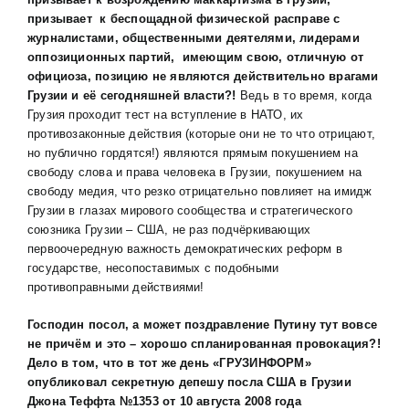
призывает к беспощадной физической расправе с
журналистами, общественными деятелями, лидерами
оппозиционных партий, имеющим свою, отличную от
официоза, позицию не являются действительно врагами
Грузии и её сегодняшней власти?!
Ведь в то время, когда
Грузия проходит тест на вступление в НАТО, их
противозаконные действия (которые они не то что отрицают,
но публично гордятся!) являются прямым покушением на
свободу слова и права человека в Грузии, покушением на
свободу медия, что резко отрицательно повлияет на имидж
Грузии в глазах мирового сообщества и стратегического
союзника Грузии – США, не раз подчёркивающих
первоочередную важность демократических реформ в
государстве, несопоставимых с подобными
противоправными действиями!
Господин посол, а может поздравление Путину тут вовсе
не причём и это – хорошо спланированная провокация?!
Дело в том, что в тот же день «ГРУЗИНФОРМ»
опубликовал секретную депешу посла США в Грузии
Джона Теффта №1353 от 10 августа 2008 года