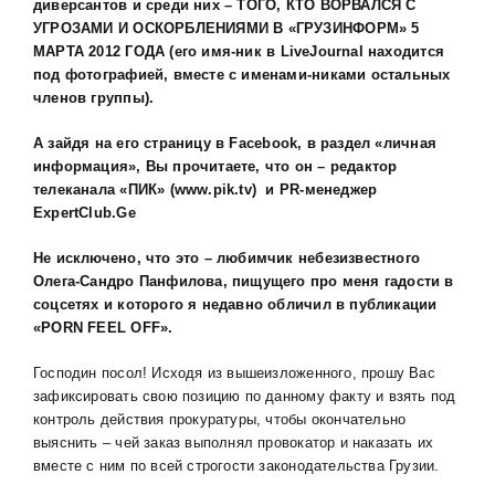
диверсантов и среди них – ТОГО, КТО ВОРВАЛСЯ С
УГРОЗАМИ И ОСКОРБЛЕНИЯМИ В «ГРУЗИНФОРМ» 5
МАРТА 2012 ГОДА (его имя-ник в
L
ive
J
ournal находится
под фотографией, вместе с именами-никами остальных
членов группы).
А зайдя на его страницу в
Facebook
, в раздел «личная
информация», Вы прочитаете, что он – редактор
телеканала «ПИК» (www.pik.tv) и
PR
-менеджер
ExpertClub.Gе
Не исключено, что это – любимчик небезизвестного
Олега-Сандро Панфилова, пищущего про меня гадости в
соцсетях и которого я недавно обличил в публикации
«PORN FEEL OFF».
Господин посол! Исходя из вышеизложенного, прошу Вас
зафиксировать свою позицию по данному факту и взять под
контроль действия прокуратуры, чтобы окончательно
выяснить – чей заказ выполнял провокатор и наказать их
вместе с ним по всей строгости законодательства Грузии.