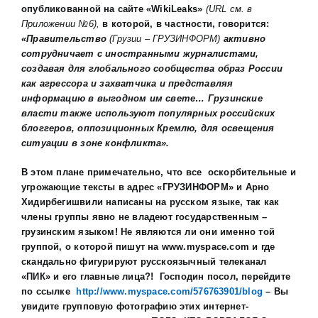
опубликованной на сайте «WikiLeaks»
(
URL
см. в
Приложении №6),
в которой, в частности, говорится:
«Правительство
(Грузии – ГРУЗИНФОРМ)
активно
сотрудничает с иностранными журналистами,
создавая для глобального сообщества образ России
как агрессора и захватчика и представляя
информацию в выгодном им свете… Грузинские
власти также используют популярных российских
блоггеров, оппозиционных Кремлю, для освещения
ситуации в зоне конфликта».
В этом плане примечательно, что все оскорбительные и
угрожающие тексты в адрес «ГРУЗИНФОРМ» и Арно
Хидирбегишвили написаны на русском языке, так как
члены группы явно не владеют государственным –
грузинским языком! Не являются ли они именно той
группой, о которой пишут на www.myspace.com и где
скандально фигурируют русскоязычный телеканал
«ПИК» и его главные лица?! Господин посол, перейдите
по ссылке
http://www.myspace.com/576763901/blog
– Вы
увидите групповую фотографию этих интернет-