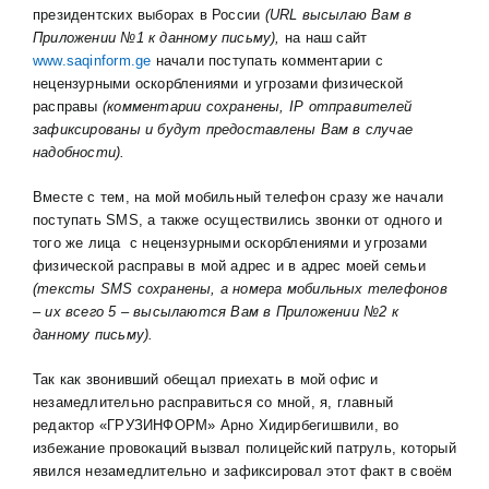
президентских выборах в России
(
URL
высылаю Вам в
Приложении №1 к данному письму),
на наш сайт
www.saqinform.ge
начали поступать комментарии с
нецензурными оскорблениями и угрозами физической
расправы
(комментарии сохранены,
IP
отправителей
зафиксированы и будут предоставлены Вам в случае
надобности).
Вместе с тем, на мой мобильный телефон сразу же начали
поступать SMS, а также осуществились звонки от одного и
того же лица с нецензурными оскорблениями и угрозами
физической расправы в мой адрес и в адрес моей семьи
(тексты
SMS
сохранены, а номера мобильных телефонов
– их всего 5 – высылаются Вам в Приложении №2 к
данному письму).
Так как звонивший обещал приехать в мой офис и
незамедлительно расправиться со мной, я, главный
редактор «ГРУЗИНФОРМ» Арно Хидирбегишвили, во
избежание провокаций вызвал полицейский патруль, который
явился незамедлительно и зафиксировал этот факт в своём