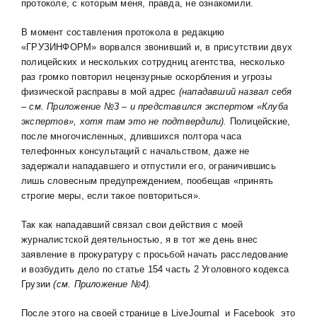
протоколе, с которым меня, правда, не ознакомили.
В момент составления протокола в редакцию
«ГРУЗИНФОРМ» ворвался звонивший и, в присутствии двух
полицейских и нескольких сотрудниц агентства, несколько
раз громко повторил нецензурные оскорбления и угрозы
физической расправы в мой адрес
(нападавший назвал себя
– см. Приложение №3 – и представился экспертом «Клуба
экспертов», хотя там это не подтвердили).
Полицейские,
после многочисленных, длившихся полтора часа
телефонных консультаций с начальством, даже не
задержали нападавшего и отпустили его, ограничившись
лишь словесным предупреждением, пообещав «принять
строгие меры, если такое повториться».
Так как нападавший связал свои действия с моей
журналистской деятельностью, я в тот же день внес
заявление в прокуратуру с просьбой начать расследование
и возбудить дело по статье 154 часть 2 Уголовного кодекса
Грузии
(см. Приложение №4).
После этого на своей странице в LiveJournal и Facebook это