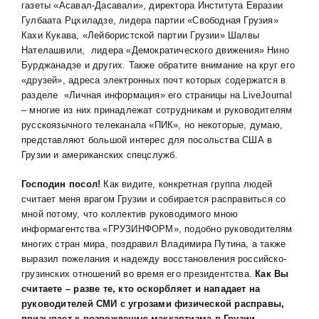
газеты «Асавал-Дасавали», директора Института Евразии
Гулбаата Рцхиладзе, лидера партии «Свободная Грузия»
Кахи Кукава, «Лейбористской партии Грузии» Шалвы
Нателашвили, лидера «Демократического движения» Нино
Бурджанадзе и других. Также обратите внимание на круг его
«друзей», адреса электронных почт которых содержатся в
разделе «Личная информация» его страницы на LiveJournal
– многие из них принадлежат сотрудникам и руководителям
русскоязычного телеканала «ПИК», но некоторые, думаю,
представляют большой интерес для посольства США в
Грузии и американских спецслужб
.
Господин посол!
Как видите, конкретная группа людей
считает меня врагом Грузии и собирается расправиться со
мной потому, что коллектив руководимого мною
информагентства «ГРУЗИНФОРМ», подобно руководителям
многих стран мира, поздравил Владимира Путина, а также
выразил пожелания и надежду восстановления российско-
грузинских отношений во время его президентства.
Как Вы
считаете – разве те, кто оскорбляет и нападает на
руководителей СМИ с угрозами физической расправы,
призывает к возрождению маккартизма в Грузии,