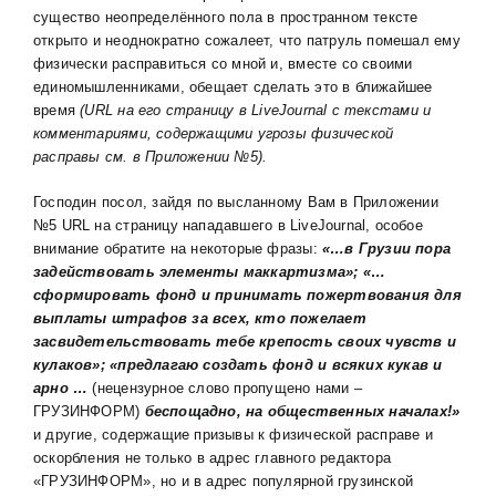
существо неопределённого пола в пространном тексте
открыто и неоднократно сожалеет, что патруль помешал ему
физически расправиться со мной и, вместе со своими
единомышленниками, обещает сделать это в ближайшее
время
(
URL
на его страницу в
L
ive
J
ournal с текстами и
комментариями, содержащими угрозы физической
расправы см. в Приложении №5).
Господин посол, зайдя по высланному Вам в Приложении
№5
URL на страницу нападавшего в LiveJournal, особое
внимание обратите на некоторые фразы:
«…в Грузии пора
задействовать элементы маккартизма»; «…
сформировать фонд и принимать пожертвования для
выплаты штрафов за всех, кто пожелает
засвидетельствовать тебе крепость своих чувств и
кулаков»; «предлагаю создать фонд и всяких кукав и
арно …
(нецензурное слово пропущено нами –
ГРУЗИНФОРМ)
беспощадно, на общественных началах!»
и другие, содержащие призывы к физической расправе и
оскорбления не только в адрес главного редактора
«ГРУЗИНФОРМ», но и в адрес популярной грузинской