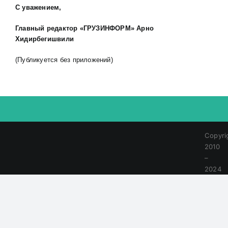
С уважением,
Главный редактор «ГРУЗИНФОРМ» Арно
Хидирбегишвили
(Публикуется без приложений)
Copyri
2010
–
2024
|
All
Rights
Reserv