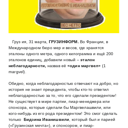
Груз ия, 31 марта,
ГРУЗИНФОРМ.
Во Франции, в
Международном бюро мер и весов, где хранятся
эталоны одного метра, одного килограмма и ещё 200
эталонов единиц, добавили новый –
эталон
неблагодарности,
назвав её
«один маргвел»
(1
margvel).
Обидно, когда неблагодарностью отвечают на добро, но
история не знает прецедента, чтобы кто-то ответил
неблагодарностью за то, что его сделали президентом!
Не существует в мире партии, пиар-менеджера или
спонсора, которые сделали бы Маргвелашвили, или
кого-нибудь из его рода президентом! Это смог сделать
только
Бидзина Иванишвили
, который был и парией
(«Грузинская мечта»), и спонсором, и пиар-