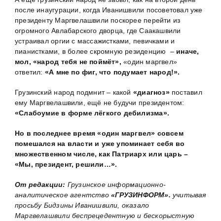
после инаугурации, когда Иванишвили посоветовал уже
президенту Маргвелашвили поскорее перейти из
огромного Авлабарского дворца, где Саакашвили
устраивал оргии с массажистками, певичками и
пианистками, в более скромную резиденцию –
иначе,
мол, «народ тебя не поймёт»,
«один маргвел»
ответил:
«А мне по фиг, что подумает народ!».
Грузинский народ подмнит – какой
«диагноз»
поставил
ему Маргвелашвили, ещё не будучи президентом:
«Слабоумие в форме лёгкого дебилизма».
Но в последнее время
«один маргвел»
совсем
помешался на власти и уже упоминает себя во
множественном числе, как Патриарх или царь –
«Мы, президент, решили…».
От редакции:
Грузинское информационно-
аналитическое агентство
«ГРУЗИНФОРМ».
учитывая
просьбу Бидзины Иванишвили, оказало
Маргвелашвили беспрецедентную и бескорыстную