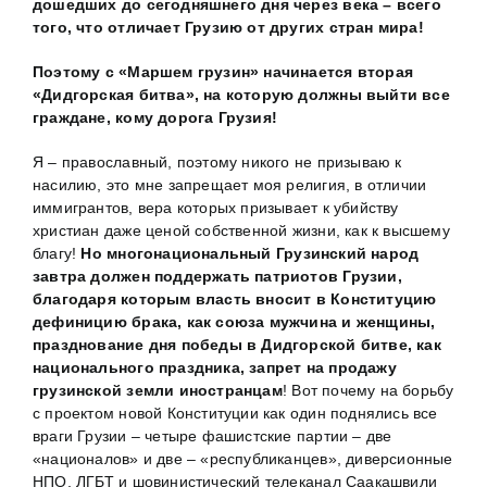
дошедших до сегодняшнего дня через века
–
всего
того, что отличает Грузию от других стран мира!
Поэтому с «Маршем грузин» начинается вторая
«Дидгорская битва», на которую должны выйти все
граждане, кому дорога Грузия!
Я – православный, поэтому никого не призываю к
насилию, это мне запрещает моя религия, в отличии
иммигрантов, вера которых призывает к убийству
христиан даже ценой собственной жизни, как к высшему
благу!
Но многонациональный Грузинский народ
завтра должен поддержать патриотов Грузии,
благодаря которым власть вносит в Конституцию
дефиницию брака, как союза мужчина и женщины,
празднование дня победы в Дидгорской битве, как
национального праздника, запрет на продажу
грузинской земли иностранцам
! Вот почему на борьбу
с проектом новой Конституции как один поднялись все
враги Грузии – четыре фашистские партии – две
«националов» и две – «республиканцев», диверсионные
НПО, ЛГБТ и шовинистический телеканал Саакашвили