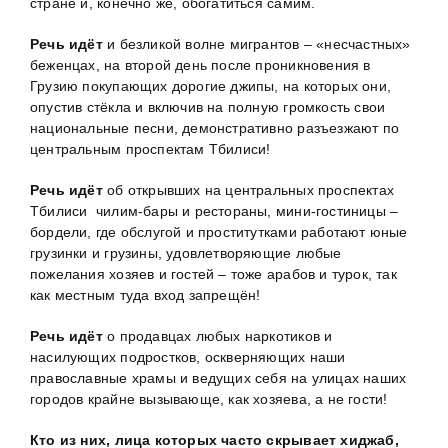
стране и, конечно же, обогатиться самим.
Речь идёт
и безликой волне мигрантов – «несчастных»
беженцах, на второй день после проникновения в
Грузию покупающих дорогие джипы, на которых они,
опустив стёкла и включив на полную громкость свои
национальные песни, демонстративно разъезжают по
центральным проспектам Тбилиси!
Речь идёт
об открывших на центральных проспектах
Тбилиси чилим-бары и рестораны, мини-гостиницы –
бордели, где обслугой и проститутками работают юные
грузинки и грузины, удовлетворяющие любые
пожелания хозяев и гостей – тоже арабов и турок, так
как местным туда вход запрещён!
Речь идёт
о продавцах любых наркотиков и
насилующих подростков, оскверняющих наши
православные храмы и ведущих себя на улицах наших
городов крайне вызывающе, как хозяева, а не гости!
Кто из них, лица которых часто скрывает хиджаб,