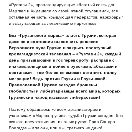
«Рустави 2», пропагандирующие «богатый секс» дон
Маргвел и Хидашели со своей женой Усупашвили, вся
остальная нечисть, крышующая педерастов, наркобарыг
и выступающая за легализацию наркотиков!
Без «Грузинского марша» власть Грузии, которая
даже не с состоянии выполнить решение
Верховного суда Грузии и закрыть преступный
пропагандистский телеканал
–
«Рустави 2», каждый
день призывающий к госперевороту, расправе с
инакомыслящими и войне с русскими, абхазами и
осетинами
–
тем более
не сможет оставить волну
миграции! Ведь против Грузии и Грузинской
Православной Церкви сегодня брошены
глобалисты и либертарианцы всего мира, которых
Грузинский народ называет либерастами!
Поэтому обращаюсь ко всем организаторам и
участникам «Марша грузин»: судьба Грузии сегодня, без
всякого преувеличения, в наших руках! Прав Сандро
Брегадзе – или они, или мы, третьего не дано!