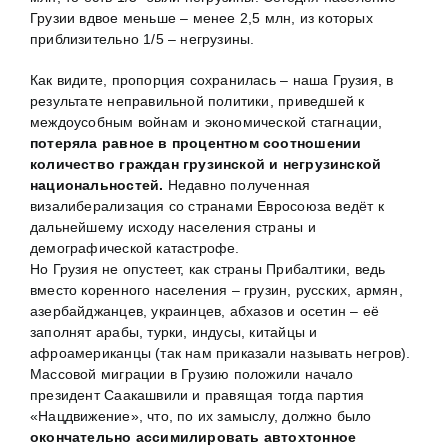
Грузии вдвое меньше – менее 2,5 млн, из которых
приблизительно 1/5 – негрузины.
Как видите, пропорция сохранилась – наша Грузия, в
результате неправильной политики, приведшей к
междоусобным войнам и экономической стагнации,
потеряла равное в процентном соотношении
количество граждан грузинской и негрузинской
национальностей.
Недавно полученная
визалиберализация со странами Евросоюза ведёт к
дальнейшему исходу населения страны и
демографической катастрофе.
Но Грузия не опустеет, как страны Прибалтики, ведь
вместо коренного населения – грузин, русских, армян,
азербайджанцев, украинцев, абхазов и осетин – её
заполнят арабы, турки, индусы, китайцы и
афроамериканцы (так нам приказали называть негров).
Массовой миграции в Грузию положили начало
президент Саакашвили и правящая тогда партия
«Нацдвижение», что, по их замыслу, должно было
окончательно ассимилировать автохтонное