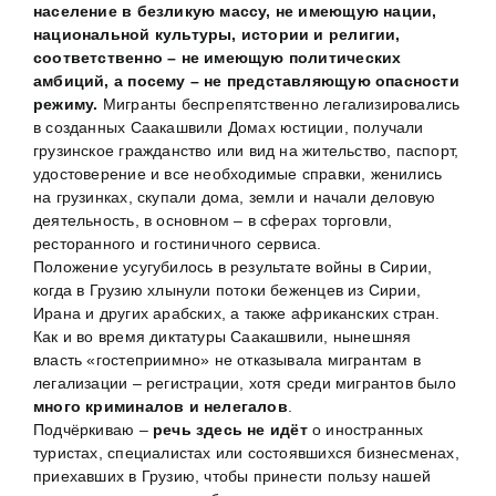
население в безликую массу, не имеющую нации,
национальной культуры, истории и религии,
соответственно – не имеющую политических
амбиций, а посему – не представляющую опасности
режиму.
Мигранты беспрепятственно легализировались
в созданных Саакашвили Домах юстиции, получали
грузинское гражданство или вид на жительство, паспорт,
удостоверение и все необходимые справки, женились
на грузинках, скупали дома, земли и начали деловую
деятельность, в основном – в сферах торговли,
ресторанного и гостиничного сервиса.
Положение усугубилось в результате войны в Сирии,
когда в Грузию хлынули потоки беженцев из Сирии,
Ирана и других арабских, а также африканских стран.
Как и во время диктатуры Саакашвили, нынешняя
власть «гостеприимно» не отказывала мигрантам в
легализации – регистрации, хотя среди мигрантов было
много криминалов и нелегалов
.
Подчёркиваю –
речь здесь не идёт
о иностранных
туристах, специалистах или состоявшихся бизнесменах,
приехавших в Грузию, чтобы принести пользу нашей