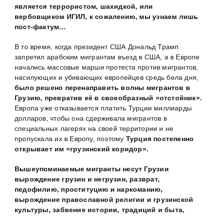
является террористом, шахидкой, или
вербовщиком ИГИЛ, к сожалению, мы узнаем лишь
пост-фактум…
В то время, когда президент США Дональд Трамп
запретил арабским мигрантам въезд в США, а в Европе
начались массовые марши протеста против мигрантов,
насилующих и убивающих европейцев средь бела дня,
было решено перенаправить волны мигрантов в
Грузию, превратив её в своеобразный «отстойник».
Европа уже отказывается платить Турции миллиарды
долларов, чтобы она сдерживала мигрантов в
специальных лагерях на своей территории и не
пропускала их в Европу, поэтому
Турция постепенно
открывает им «грузинский коридор».
Вышеупоминаемые мигранты несут Грузии
вырождение грузин и негрузин, разврат,
педофилию, проституцию и наркоманию,
вырождение православной религии и грузинской
культуры, забвение истории, традиций и быта,