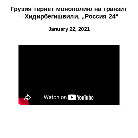
Грузия теряет монополию на транзит
– Хидирбегишвили, „Россия 24“
January 22, 2021