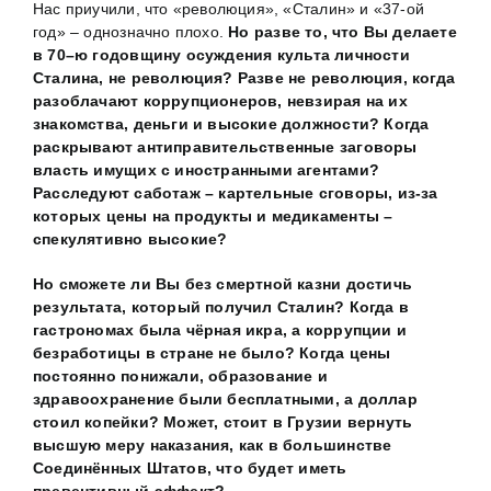
Нас приучили, что «революция», «Сталин» и «37-ой
год» – однозначно плохо.
Но разве то, что Вы делаете
в 70
–
ю годовщину осуждения культа личности
Сталина, не революция? Разве не революция, когда
разоблачают коррупционеров, невзирая на их
знакомства, деньги и высокие должности? Когда
раскрывают антиправительственные заговоры
власть имущих с иностранными агентами?
Расследуют саботаж – картельные сговоры, из-за
которых цены на продукты и медикаменты –
спекулятивно высокие?
Но сможете ли Вы без смертной казни достичь
результата, который получил Сталин? Когда в
гастрономах была чёрная икра, а коррупции и
безработицы в стране не было? Когда цены
постоянно понижали, образование и
здравоохранение были бесплатными, а доллар
стоил копейки? Может, стоит в Грузии вернуть
высшую меру наказания, как в большинстве
Соединённых Штатов, что
будет иметь