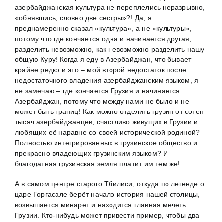
азербайджанская культура не переплелись неразрывно,
«обнявшись, словно две сестры»?! Да, я
преднамеренно сказал «культура», а не «культуры»,
потому что где кончается одна и начинается другая,
разделить невозможно, как невозможно разделить нашу
общую Куру! Когда я еду в Азербайджан, что бывает
крайне редко и это – мой второй недостаток после
недостаточного владения азербайджанским языком, я
не замечаю – где кончается Грузия и начинается
Азербайджан, потому что между нами не было и не
может быть границ! Как можно отделить грузин от сотен
тысяч азербайджанцев, счастливо живущих в Грузии и
любящих её наравне со своей исторической родиной?
Полностью интегрированных в грузинское общество и
прекрасно владеющих грузинским языком? И
благодатная грузинская земля платит им тем же!
А в самом центре старого Тбилиси, откуда по легенде о
царе Горгасале берёт начало история нашей столицы,
возвышается минарет и находится главная мечеть
Грузии. Кто-нибудь может привести пример, чтобы два