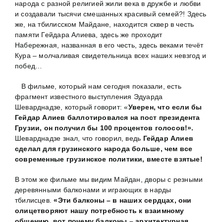
народа с разной религией жили века в дружбе и любви
и создавали тысячи смешанных красивый семей?! Здесь
же, на тбилисском Майдане, находится cквер в честь
памяти Гейдара Алиева, здесь же проходит
Набережная, названная в его честь, здесь веками течёт
Кура – молчаливая свидетельница всех наших невзгод и
побед…
В фильме, который нам сегодня показали, есть
фрагмент известного выступления Эдуарда
Шеварднадзе, который говорит: «
Уверен, что если бы
Гейдар Алиев баллотировался на пост президента
Грузии, он получил бы 100 процентов голосов!».
Шеварднадзе знал, что говорил, ведь
Гейдар Алиев
сделал для грузинского народа больше, чем все
современные грузинское политики, вместе взятые!
В этом же фильме мы видим Майдан, дворы с резными
деревянными балконами и играющих в нарды
тбилисцев.
«Эти балконы – в наших сердцах, они
олицетворяют нашу потребность к взаимному
общению, вот почему балконы – архитектурная