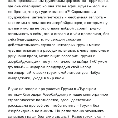
всем православным грузинским церквям на территории,
где она оперирует, но она это не афиширует – мол, мы
же братья, что тут удивительного?! Скромность и
трудолюбие, интеллигентность и необычная теплота –
такими мы знаем наших азербайджанцев, с которыми у
грузин никогда не было даже доброй ссоры! Трудно
вспоминать о всём, что я сказал и о чём промолчал, без
слёз благодарности, но сегодня сложная
действительность сделала некоторых грузин менее
чувствительными и рассудительными, к чему приложили
руку наши враги, мечтающие поссорить грузин с
азербайджанцами, но у них ничего не выйдет! «С умом,
грузины!» – недаром предупредил свой народ
легендарный классик грузинской литературы Чабуа
Амирэджиби, уходя в мир иной…
Я уже не говорю про участие Грузии в «Турецком
потоке» благодаря Азербайджану и наше многогранное
стратегическое партнёрство, здесь достаточно
рассказали про всё это, чтобы понять – Грузии без
Азербайджана не выжить. Но разве только экономика
связывает наши братские страны?! Разве грузинская и