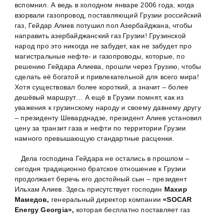
вспомнил. А ведь в холодном январе 2006 года, когда
взорвали газопровод, поставляющий Грузии российский
газ, Гейдар Алиев потушил пол Азербайджана, чтобы
направить азербайджанский газ Грузии! Грузинской
народ про это никогда не забудет, как не забудет про
магистральные нефте- и газопроводы, которые, по
решению Гейдара Алиева, прошли через Грузию, чтобы
сделать её богатой и привлекательной для всего мира!
Хотя существовал более короткий, а значит – более
дешёвый маршрут… А ещё в Грузии помнят, как из
уважения к грузинскому народу и своему давнему другу
– президенту Шеварднадзе, президент Алиев установил
цену за транзит газа и нефти по территории Грузии
намного превышающую стандартные расценки.
Дела господина Гейдара не остались в прошлом –
сегодня традиционно братское отношение к Грузии
продолжает беречь его достойный сын – президент
Ильхам Алиев. Здесь присутствует господин
Махир
Мамедов,
генеральный директор компании
«SOCAR
Energy Georgia»,
которая бесплатно поставляет газ