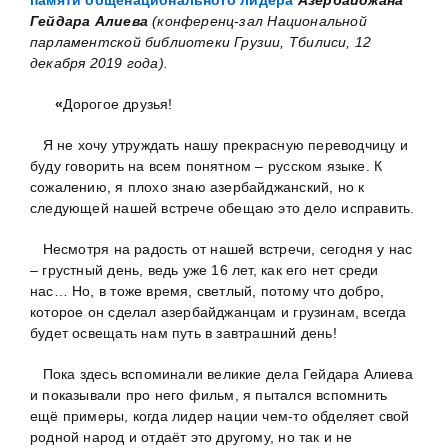
памяти общенационального лидера
Азербайджана
Гейдара Алиева
(конференц-зал Национальной
парламентской библиотеки Грузии, Тбилиси, 12
декабря 2019 года).
«
Дорогое друзья!
Я не хочу утруждать нашу прекрасную переводчицу и
буду говорить на всем понятном – русском языке. К
сожалению, я плохо знаю азербайджанский, но к
следующей нашей встрече обещаю это дело исправить.
Несмотря на радость от нашей встречи, сегодня у нас
– грустный день, ведь уже 16 лет, как его нет среди
нас… Но, в тоже время, светлый, потому что добро,
которое он сделал азербайджанцам и грузинам, всегда
будет освещать нам путь в завтрашний день!
Пока здесь вспоминали великие дела Гейдара Алиева
и показывали про него фильм, я пытался вспомнить
ещё примеры, когда лидер нации чем-то обделяет свой
родной народ и отдаёт это другому, но так и не