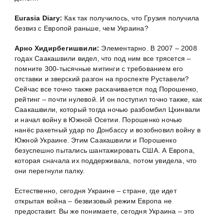
Eurasia Diary:
Как так получилось, что Грузия получила
безвиз с Европой раньше, чем Украина?
Арно Хидирбегишвили:
Элементарно. В 2007 – 2008
годах Саакашвили видел, что под ним все трясется –
помните 300-тысячные митинги с требованием его
отставки и зверский разгон на проспекте Руставели?
Сейчас все точно также раскачивается под Порошенко,
рейтинг – почти нулевой. И он поступил точно также, как
Саакашвили, который тогда ночью разбомбил Цхинвали
и начал войну в Южной Осетии. Порошенко ночью
нанёс ракетный удар по Донбассу и возобновил войну в
Южной Украине. Этим Саакашвили и Порошенко
безуспешно пытались шантажировать США. А Европа,
которая сначала их поддерживала, потом увидела, что
они перегнули палку.
Естественно, сегодня Украине – стране, где идет
открытая война – безвизовый режим Европа не
предоставит. Вы же понимаете, сегодня Украина – это