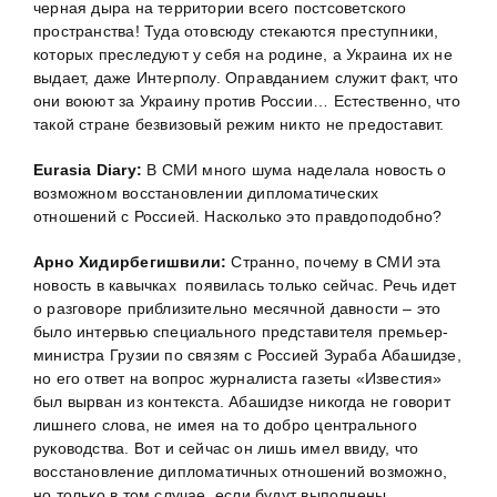
черная дыра на территории всего постсоветского
пространства! Туда отовсюду стекаются преступники,
которых преследуют у себя на родине, а Украина их не
выдает, даже Интерполу. Оправданием служит факт, что
они воюют за Украину против России… Естественно, что
такой стране безвизовый режим никто не предоставит.
Eurasia Diary:
В СМИ много шума наделала новость о
возможном восстановлении дипломатических
отношений с Россией. Насколько это правдоподобно?
Арно Хидирбегишвили:
Странно, почему в СМИ эта
новость в кавычках появилась только сейчас. Речь идет
о разговоре приблизительно месячной давности – это
было интервью специального представителя премьер-
министра Грузии по связям с Россией Зураба Абашидзе,
но его ответ на вопрос журналиста газеты «Известия»
был вырван из контекста. Абашидзе никогда не говорит
лишнего слова, не имея на то добро центрального
руководства. Вот и сейчас он лишь имел ввиду, что
восстановление дипломатичных отношений возможно,
но только в том случае, если будут выполнены