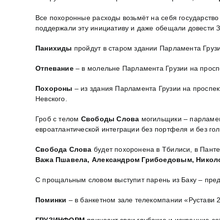
Все похоронные расходы возьмёт на себя государство
поддержали эту инициативу и даже обещали довести З
Панихиды
пройдут в старом здании Парламента Грузи
Отпевание
– в молельне Парламента Грузии на проспе
Похороны
– из здания Парламента Грузии на проспек
Невского.
Гроб с телом
Свободы Слова
могильщики – парламен
евроатлантической интеграции без портфеля и без го
Свобода Слова
будет похоронена в Тбилиси, в Пант
Важа Пшавела, Александром Грибоедовым, Никол
С прощальным словом выступит парень из Баку – пре
Поминки
– в банкетном зале телекомпании «Рустави 2