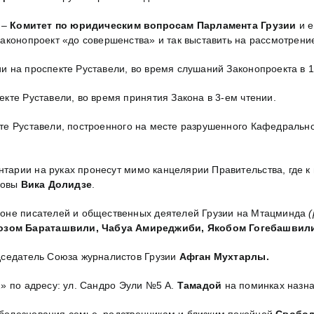
 –
Комитет по юридическим вопросам Парламента Грузии
и е
аконопроект «до совершенства» и так выставить на рассмотрени
и на проспекте Руставели, во время слушаний Законопроекта в 1
кте Руставели, во время принятия Закона в 3-ем чтении.
те Руставели, построенного на месте разрушенного Кафедрально
тарии на руках пронесут мимо канцелярии Правительства, где к
ловы
Вика Долидзе
.
еоне писателей и общественных деятелей Грузии на Мтацминда
(
озом Бараташвили, Чабуа Амиреджиби, Якобом Гогебашвили
дседатель Союза журналистов Грузии
Афган Мухтарлы.
» по адресу: ул. Сандро Эули №5 А.
Тамадой
на поминках назн