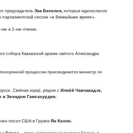
го председатель
Эка Беселия,
которые единогласно
е парламентской сессии «в ближайшее время».
-ом и 2-ом чтении.
го собора Кавказской армии святого Александра
 похоронной процессии присоединится министр по
русск. Святая гора),
рядом с
Илиёй Чавчавадзе,
 и Звиадом Гамсахурдия.
ачен посол США в Грузии
Ян Келли.