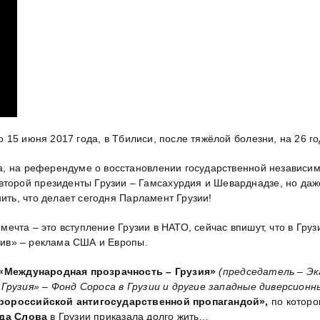
о 15 июня 2017 года, в Тбилиси, после тяжёлой болезни, на 26 
а, на референдуме о восстановлении государственной независим
второй президенты Грузии – Гамсахурдия и Шеварднадзе, но даж
нить, что делает сегодня Парламент Грузии!
я мечта – это вступление Грузии в НАТО, сейчас впишут, что в Г
атив» – реклама США и Европы.
«Международная прозрачность – Грузия»
(председатель – Эк
рузия» – Фонд Сороса в Грузии и другие западные диверсионн
пророссийской антигосударственной пропагандой»,
по которо
да Слова
в Грузии приказала долго жить…