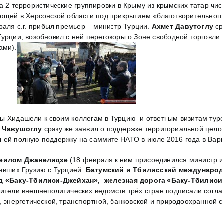
ла 2 террористические группировки в Крыму из крымских татар ч
ющей в Херсонской области под прикрытием «благотворительног
враля с.г. прибыл премьер – министр Турции.
Ахмет Давутоглу
ср
Турции, возобновил с ней переговоры о Зоне свободной торговли
ами).
ы Хидашели к своим коллегам в Турцию и ответным визитам туре
 Чавушоглу
сразу же заявил о поддержке территориальной цело
л ей полную поддержку на саммите НАТО в июле 2016 года в Вар
еилом Джанелидзе
(18 февраля к ним присоединился министр 
завших Грузию с Турцией:
Батумский и Тбилисский междунаро
д «Баку-Тбилиси-Джейхан», железная дорога «Баку-Тбилиси
дители внешнеполитических ведомств трёх стран подписали согла
, энергетической, транспортной, банковской и природоохранной 