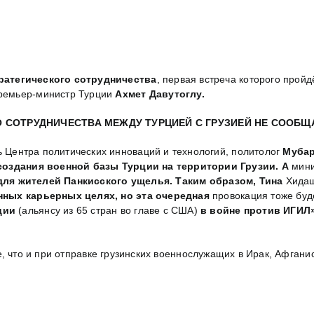
ратегического сотрудничества
, первая встреча которого пройд
ремьер-министр Турции
Ахмет Давутоглу.
 СОТРУДНИЧЕСТВА МЕЖДУ ТУРЦИЕЙ С ГРУЗИЕЙ НЕ СООБЩ
ь Центра политических инноваций и технологий, политолог
Мубар
создания военной базы Турции на территории Грузии.
А
мини
для жителей Панкисского ущелья.
Таким образом, Тина
Хидаш
нных карьерных целях
, но эта очередная
провокация тоже буд
иции
(альянсу из 65 стран во главе с США)
в войне против ИГИЛ
е, что и при отправке грузинских военнослужащих в Ирак, Афган