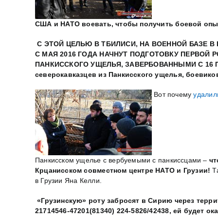
США и НАТО воевать, чтобы получить боевой опы
С ЭТОЙ ЦЕЛЬЮ В ТБИЛИСИ, НА ВОЕННОЙ БАЗЕ В 
С МАЯ 2016 ГОДА НАЧНУТ ПОДГОТОВКУ ПЕРВОЙ 
ПАНКИССКОГО УЩЕЛЬЯ, ЗАВЕРБОВАННЫМИ С 16 ПО
северокавказцев из Панкисского ущелья, боевик
Вот почему
удалил
Панкисском ущелье с вербуемыми с панкиссцами –
чт
Крцанисском совместном центре НАТО и Грузии!
Т
в Грузии Яна Келли.
«Грузинскую» роту забросят в Сирию через терри
21714546-47201(81340) 224-5826/42438,
ей будет ок