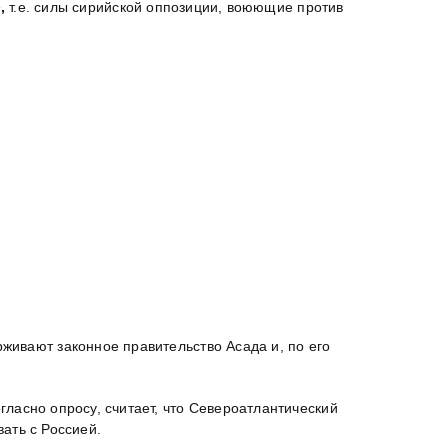
»
,
т.е. силы сирийской оппозиции, воюющие против
живают законное правительство Асада и, по его
гласно опросу, считает, что Североатлантический
вать с Россией.