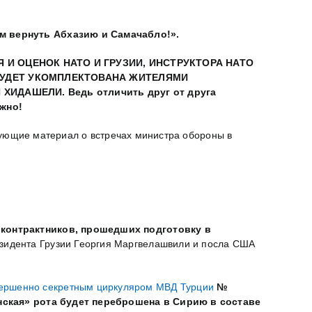
ам вернуть Абхазию и Самачабло!».
 И ОЦЕНОК НАТО И ГРУЗИИ, ИНСТРУКТОРА НАТО
 БУДЕТ УКОМПЛЕКТОВАНА ЖИТЕЛЯМИ
Й ХИДАШЕЛИ.
Ведь отличить друг от друга
ожно!
ующие материал о встречах министра обороны в
 контрактников, прошедших подготовку в
езидента Грузии Георгия Маргвелашвили и посла США
ершенно секретным циркуляром МВД Турции
№
инская» рота будет переброшена в Сирию
в составе