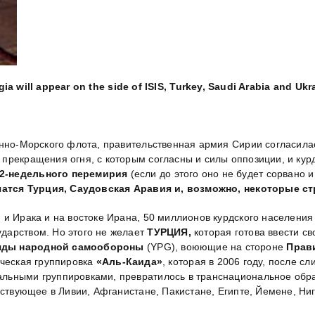
ia will appear on the side of I
SIS
, Turkey, Saudi Arabia and Ukr
нно-Морского флота, правительственная армия Сирии согласилас
прекращения огня, с которым согласны и силы оппозиции, и кур
 2-недельного перемирия
(если до этого оно не будет сорвано 
атся Турция, Саудовская Аравия и, возможно, некоторые с
и и Ирака и на востоке Ирана, 50 миллионов курдского населени
дарством. Но этого не желает
ТУРЦИЯ,
которая готова ввести с
яды народной самообороны
(YPG), воюющие на стороне
Прав
ическая группировка
«Аль-Каида»
, которая в 2006 году, после с
альными группировками, превратилось в транснациональное об
йствующее в Ливии, Афганистане, Пакистане, Египте, Йемене, Ниг