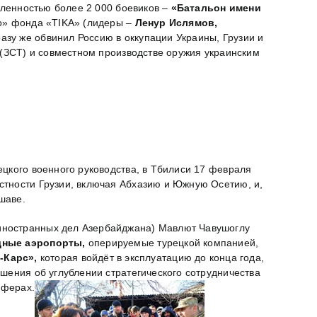
исленностью более 2 000 боевиков –
«Батальон имени
о» фонда «TIKA» (лидеры –
Ленур Ислямов,
азу же обвинил Россию в оккупации Украины, Грузии и
 (ЗСТ) и совместном производстве оружия украинским
цкого военного руководства, в Тбилиси 17 февраля
стности Грузии, включая Абхазию и Южную Осетию, и,
шаве.
иностранных дел Азербайджана) Мавлют Чавушоглу
дные аэропорты,
оперируемые турецкой компанией,
-Карс»,
которая войдёт в эксплуатацию до конца года,
шения об углублении стратегического сотрудничества
сферах.