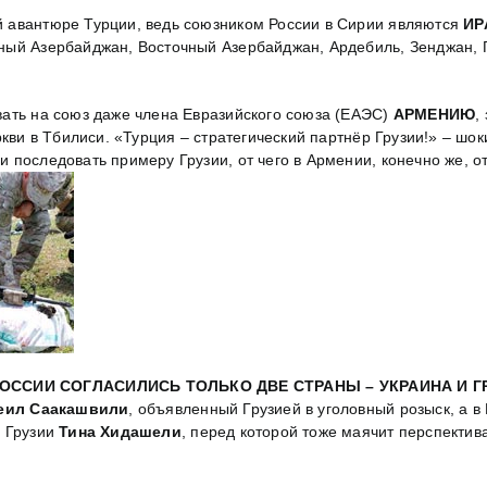
ой авантюре Турции, ведь союзником России в Сирии являются
ИР
й Азербайджан, Восточный Азербайджан, Ардебиль, Зенджан, Ги
ать на союз даже члена Евразийского союза (ЕАЭС)
АРМЕНИЮ
,
ркви в Тбилиси. «Турция – стратегический партнёр Грузии!» – шо
 последовать примеру Грузии, от чего в Армении, конечно же, о
ОССИИ СОГЛАСИЛИСЬ ТОЛЬКО ДВЕ СТРАНЫ – УКРАИНА И Г
еил Саакашвили
, объявленный Грузией в уголовный розыск, а в
ы Грузии
Тина Хидашели
, перед которой тоже маячит перспекти