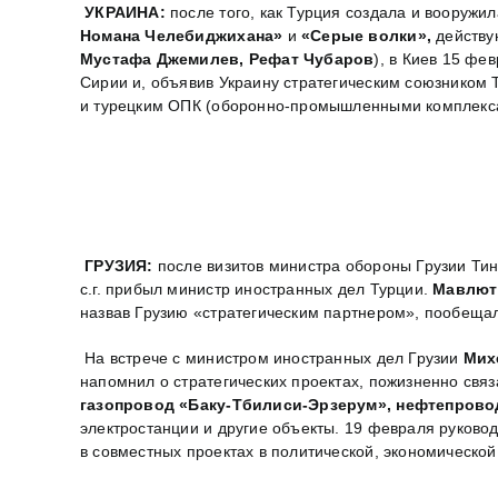
УКРАИНА:
после того, как Турция создала и вооружи
Номана Челебиджихана»
и
«Серые волки»,
действу
Мустафа Джемилев, Рефат Чубаров
), в Киев 15 фе
Сирии и, объявив Украину стратегическим союзником 
и турецким ОПК (оборонно-промышленными комплекс
ГРУЗИЯ:
после визитов министра обороны Грузии Тин
с.г. прибыл министр иностранных дел Турции.
Мавлют
назвав Грузию «стратегическим партнером», пообеща
На встрече с министром иностранных дел Грузии
Мих
напомнил о стратегических проектах, пожизненно свя
газопровод «Баку-Тбилиси-Эрзерум», нефтепрово
электростанции и другие объекты. 19 февраля руково
в совместных проектах в политической, экономической