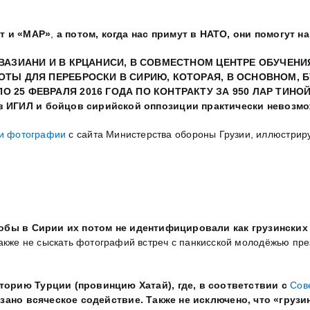
т и «МАР»
,
а потом, когда нас примут в НАТО, они помогут н
ВАЗИАНИ И В КРЦАНИСИ, В СОВМЕСТНОМ ЦЕНТРЕ ОБУЧЕНИЯ
РОТЫ ДЛЯ ПЕРЕБРОСКИ В СИРИЮ, КОТОРАЯ, В ОСНОВНОМ,
 25 ФЕВРАЛЯ 2016 ГОДА ПО КОНТРАКТУ ЗА 950 ЛАР ТИНО
ов ИГИЛ и бойцов сирийской оппозиции практически невозм
и фотографии
с сайта Министерства обороны Грузии, иллюстрир
обы в Сирии их потом не идентифицировали как грузинских
акже не сыскать фотографий встреч с панкисской молодёжью пр
торию Турции (провинцию Хатай), где, в соответствии с
Сов
азано всяческое содействие. Также не исключено, что «груз