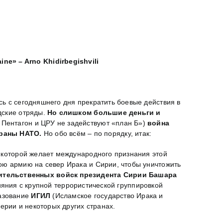
aine» – Arno Khidirbegishvili
ь c сегодняшнего дня прекратить боевые действия в
дские отряды.
Но слишком большие деньги и
и Пентагон и ЦРУ не задействуют «план Б»)
война
траны НАТО.
Но обо всём – по порядку, итак:
я которой желает международного признания этой
вою армию на север Ирака и Сирии, чтобы уничтожить
ительственных войск президента Сирии Башара
лияния с крупной террористической группировкой
разование
ИГИЛ
(Исламское государство Ирака и
ерии и некоторых других странах.