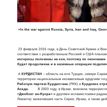
«In the war against Russia, Syria, Iran and Iraq, Georg
23 февраля 2016 года, в День Советской Армии и Вое
соответствии с разработанным Россией и США планом 
интересы положены на кон, поэтому по окончании
будет продолжена
и
в наземные операции подключ
А
КУРДИСТАН
– область на юге Турции, севере Сири
территории национальным независимым курдским госу
Рабочую партию Курдистана
(PKK) и
Курдские отр
Асада.
В 2003 году, в Ираке, возникла террорист
«Джебхат ан-Нусра»
и другими исламистскими радик
Леванта) захватившее часть Сирии, Ирака, а также де