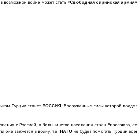
в возможной войне может стать
«Свободная сирийская армия
ником Турции станет
РОССИЯ
, Вооружённые силы которой поддер
овения с Россией, а большинство населения стран Евросоюза, со
и она ввяжется в войну, т.е.
НАТО
не будет помогать Турции вое