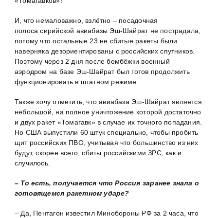
«Томагавков»!
И, что немаловажно, взлётно – посадочная
полоса сирийской авиабазы Эш-Шайрат не пострадала,
потому что остальные 23 не сбитые ракеты были
наверняка дезориентированы с российских спутников.
Поэтому через 2 дня после бомбёжки военный
аэродром на базе Эш-Шайрат был готов продолжить
функционировать в штатном режиме.
Также хочу отметить, что авиабаза Эш-Шайрат является
небольшой, на полное уничтожение которой достаточно
и двух ракет «Томагавк» в случае их точного попадания.
Но США выпустили 60 штук специально, чтобы пробить
щит российских ПВО, учитывая что большинство из них
будут, скорее всего, сбиты российскими ЗРС, как и
случилось.
– То есть, получается что Россия заранее знала о
готовящемся ракетном ударе?
– Да, Пентагон известил Минобороны РФ за 2 часа, что