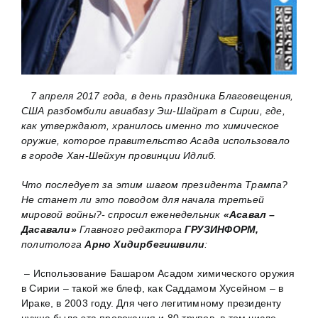
7 апреля 2017 года, в
день праздника
Благовещения,
США разбомбили авиабазу Эш-Шайрат в Сирии, где,
как утверждают, хранилось именно то химическое
оружие, которое правительство Асада использовало
в городе Хан-Шейхун провинции Идлиб
.
Что последует за этим шагом президента Трампа?
Не станет ли это поводом для начала третьей
мировой войны?- спросил еженедельник
«Асавал –
Дасавали»
Главного редактора
ГРУЗИНФОРМ,
политолога
Арно Хидирбегишвили
:
– Использование Башаром Асадом химического оружия
в Сирии – такой же блеф, как Саддамом Хусейном – в
Ираке, в 2003 году. Для чего легитимному президенту
нужна была эта провокация и 80 трупов, в том числе –