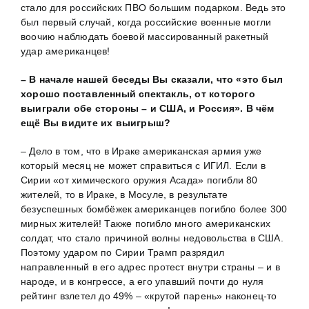
стало для российских ПВО большим подарком. Ведь это
был первый случай, когда российские военные могли
воочию наблюдать боевой массированный ракетный
удар американцев!
– В начале нашей беседы Вы сказали, что «это был
хорошо поставленный спектакль, от которого
выиграли обе стороны – и США, и Россия». В чём
ещё Вы видите их выигрыш?
– Дело в том, что в Ираке американская армия уже
который месяц не может справиться с ИГИЛ. Если в
Сирии «от химического оружия Асада» погибли 80
жителей, то в Ираке, в Мосуле, в результате
безуспешных бомбёжек американцев погибло более 300
мирных жителей! Также погибло много американских
солдат, что стало причиной волны недовольства в США.
Поэтому ударом по Сирии Трамп разрядил
направленный в его адрес протест внутри страны – и в
народе, и в конгрессе, а его упавший почти до нуля
рейтинг взлетел до 49% – «крутой парень» наконец-то