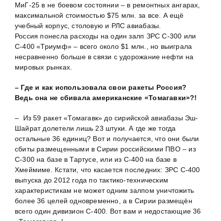
МиГ-25 в не боевом состоянии – в ремонтных ангарах,
максимальной стоимостью $75 млн. за все. А ещё
учебный корпус, столовую и РЛС авиабазы.
Россия понесла расходы на один залп ЗРС С-300 или
С-400 «Триумф» – всего около $1 млн., но выиграла
несравненно больше в связи с удорожание нефти на
мировых рынках.
– Где и как использовала свои ракеты Россия?
Ведь она не сбивала американские «Томагавки»?!
– Из 59 ракет «Томагавк» до сирийской авиабазы Эш-
Шайрат долетели лишь 23 штуки. А где же тогда
остальные 36 единиц? Вот и получается, что они были
сбиты размещенными в Сирии российскими ПВО – из
С-300 на базе в Тартусе, или из С-400 на базе в
Хмеймиме. Кстати, что касается последних: ЗРС С-400
выпуска до 2012 года по тактико-техническим
характеристикам не может одним залпом уничтожить
более 36 целей одновременно, а в Сирии размещён
всего один дивизион С-400. Вот вам и недостающие 36