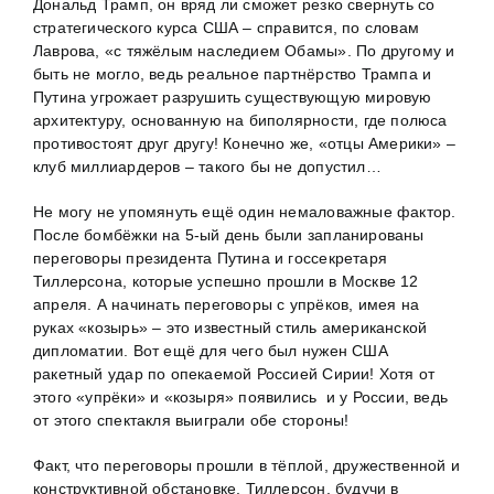
Дональд Трамп, он вряд ли сможет резко свернуть со
стратегического курса США – справится, по словам
Лаврова, «с тяжёлым наследием Обамы». По другому и
быть не могло, ведь реальное партнёрство Трампа и
Путина угрожает разрушить существующую мировую
архитектуру, основанную на биполярности, где полюса
противостоят друг другу! Конечно же, «отцы Америки» –
клуб миллиардеров – такого бы не допустил…
Не могу не упомянуть ещё один немаловажные фактор.
После бомбёжки на 5-ый день были запланированы
переговоры президента Путина и госсекретаря
Тиллерсона, которые успешно прошли в Москве 12
апреля. А начинать переговоры с упрёков, имея на
руках «козырь» – это известный стиль американской
дипломатии. Вот ещё для чего был нужен США
ракетный удар по опекаемой Россией Сирии! Хотя от
этого «упрёки» и «козыря» появились и у России, ведь
от этого спектакля выиграли обе стороны!
Факт, что переговоры прошли в тёплой, дружественной и
конструктивной обстановке, Тиллерсон, будучи в