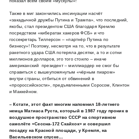
показал всем своим «мускулы»!
Также в миг закончились инсинуации насчёт
«закадычной дружбы Путина и Трампа», что последний,
якобы, стал президентом США благодаря Кремлю
посредством «кибератак хакеров ФСБ» и что
госсекретарь Тиллерсон – «партнёр Путина по
бизнесу»! Поэтому, несмотря на то, что в результате
ракетного удара США потеряла десятки, а то и сотни
миллионов долларов, это того стоило – иначе
американский президент – миллиардер не смог бы
справиться с вышеупомянутым «чёрным пиаром»
внутри страны, отбиться от обвинений в
«пророссийскости», предъявленными Соросом, Клинтон
и Маккейном.
– Кстати, этот факт многим напомнил 18-летнего
немца Матиаса Руста, который в 1987 году проник в
воздушное пространство СССР на спортивном
самолёте
«Сессна-172 Скайхок»
и совершил
посадку на Красной площади, у Кремля, на
Васильевском спуске…