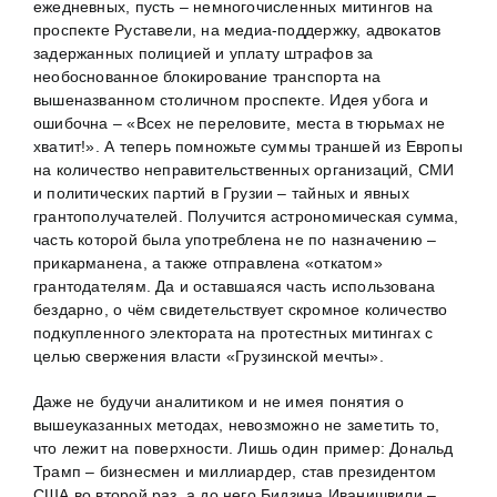
ежедневных, пусть – немногочисленных митингов на
проспекте Руставели, на медиа-поддержку, адвокатов
задержанных полицией и уплату штрафов за
необоснованное блокирование транспорта на
вышеназванном столичном проспекте. Идея убога и
ошибочна – «Всех не переловите, места в тюрьмах не
хватит!». А теперь помножьте суммы траншей из Европы
на количество неправительственных организаций, СМИ
и политических партий в Грузии – тайных и явных
грантополучателей. Получится астрономическая сумма,
часть которой была употреблена не по назначению –
прикарманена, а также отправлена «откатом»
грантодателям. Да и оставшаяся часть использована
бездарно, о чём свидетельствует скромное количество
подкупленного электората на протестных митингах с
целью свержения власти «Грузинской мечты».
Даже не будучи аналитиком и не имея понятия о
вышеуказанных методах, невозможно не заметить то,
что лежит на поверхности. Лишь один пример: Дональд
Трамп – бизнесмен и миллиардер, став президентом
США во второй раз, а до него Бидзина Иванишвили –