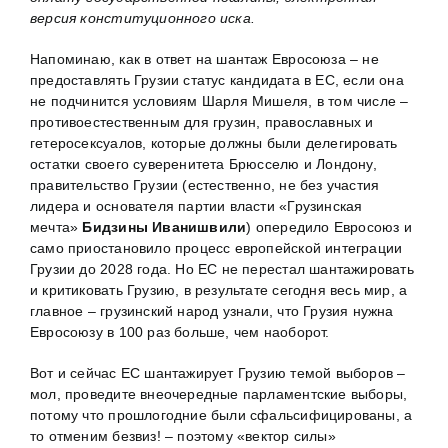
версия конституционного иска.
Напоминаю, как в ответ на шантаж Евросоюза – не
предоставлять Грузии статус кандидата в ЕС, если она
не подчинится условиям Шарля Мишеля, в том числе –
противоестественным для грузин, православных и
гетеросексуалов, которые должны были делегировать
остатки своего суверенитета Брюсселю и Лондону,
правительство Грузии (естественно, не без участия
лидера и основателя партии власти «Грузинская
мечта»
Бидзины Иванишвили
) опередило Евросоюз и
само приостановило процесс европейской интеграции
Грузии до 2028 года. Но ЕС не перестал шантажировать
и критиковать Грузию, в результате сегодня весь мир, а
главное – грузинский народ узнали, что Грузия нужна
Евросоюзу в 100 раз больше, чем наоборот.
Вот и сейчас ЕС шантажирует Грузию темой выборов –
мол, проведите внеочередные парламентские выборы,
потому что прошлогодние были сфальсифицированы, а
то отменим безвиз! – поэтому «вектор силы»