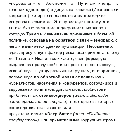
«недоволен» то – Зеленским, то – Путиным, иногда – в
течении одного дня) и допускают ошибки (Иванишвили –
кадровые), которые впоследствии им приходится
исправлять самим же. Это происходит потому, что
логика бизнесменов-менеджеров-миллиардеров,
которую Трамп и Иванишвили применяют в большой
политике, основана на
обратной связи – feedback
, с
чего и начинается данная публикация. Несомненно,
здесь присутствует фактор риска, эксперимента, к тому
же Трампа и Иванишвили часто дезинформируют,
выдавая за правду фейк, или просто тенденциозную,
искажённую. в угоду различным группам, информацию,
полученную
по обратной связи
от политиков и
журналистов, населения и конкурентов, сотрудников и
зарубежных политиков, дипломатов, лоббистов и
приближённых
стейкхолдеров
(англ. stakeholder
заинтересованная сторона),
некоторые из которых
впоследствии оказываются или
представителями
«
Deep
State
»
(англ. «Глубинное
государство»),
или примитивными коррупционерами.