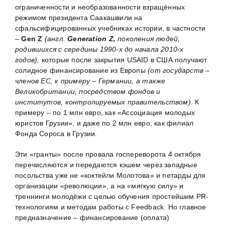
ограниченности и необразованности взращённых
режимом президента Саакашвили на
сфальсифицированных учебниках истории, в частности
–
Gen Z
(англ.
Generation
Z
,
поколения людей,
родившихся с середины 1990-х до начала 2010-х
годов),
которые после закрытия USAID в США получают
солидное финансирование из Европы
(от государств –
членов ЕС, к примеру – Германии, а также
Великобритании, посредством фондов и
институтов, контролируемых правительством)
. К
примеру – по 1 млн евро, как «Ассоциация молодых
юристов Грузии», и даже по 2 млн евро, как филиал
Фонда Сороса в Грузии.
Эти «гранты» после провала госпереворота 4 октября
перечисляются и передаются кэшем через западные
посольства уже не «коктейли Молотова» и петарды для
организации «революции», а на «мягкую силу» и
треннинги молодёжи с целью обучения простейшим PR-
технологиям и методам работы с Feedback. Но главное
предназначение – финансирование (оплата)