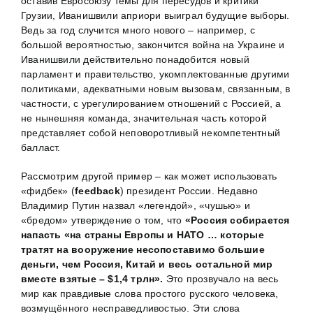
оставив Евросоюзу темы для пересудов и критики
Грузии, Иванишвили априори выиграл будущие выборы.
Ведь за год случится много нового – например, с
большой вероятностью, закончится война на Украине и
Иванишвили действительно понадобится новый
парламент и правительство, укомплектованные другими
политиками, адекватными новым вызовам, связанным, в
частности, с урегулированием отношений с Россией, а
не нынешняя команда, значительная часть которой
представляет собой неповоротливый некомпетентный
балласт.
Рассмотрим другой пример – как может использовать
«фидбек» (
feedback
) президент России. Недавно
Владимир Путин назвал «легендой», «чушью» и
«бредом» утверждение о том, что
«Россия собирается
напасть «на страны Европы и НАТО … которые
тратят на вооружение несопоставимо большие
деньги, чем Россия, Китай и весь остальной мир
вместе взятые – $1,4 трлн».
Это прозвучало на весь
мир как правдивые слова простого русского человека,
возмущённого несправедливостью. Эти слова