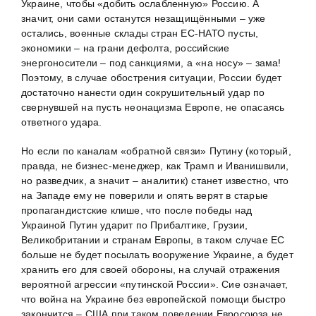
Украине, чтобы «добить ослабленную» Россию. А
значит, они сами останутся незащищёнными – уже
остались, военные склады стран ЕС-НАТО пусты,
экономики – на грани дефолта, российские
энергоносители – под санкциями, а «на носу» – зама!
Поэтому, в случае обострения ситуации, России будет
достаточно нанести один сокрушительный удар по
свернувшей на пусть неонацизма Европе, не опасаясь
ответного удара.
Но если по каналам «обратной связи» Путину (который,
правда, не бизнес-менеджер, как Трамп и Иванишвили,
но разведчик, а значит – аналитик) станет известно, что
на Западе ему не поверили и опять верят в старые
пропагандистские клише, что после победы над
Украиной Путин ударит по Прибалтике, Грузии,
Великобритании и странам Европы, в таком случае ЕС
больше не будет посылать вооружение Украине, а будет
хранить его для своей обороны, на случай отражения
вероятной агрессии «путинской России». Сие означает,
что война на Украине без европейской помощи быстро
закончится – США при таком поведении Евросоюза не