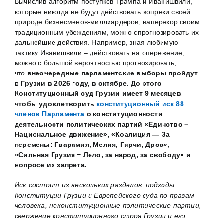
Вычислив алгоритм поступков Трампа и Иванишвили,
которые никогда не будут действовать вопреки своей
природе бизнесменов-миллиардеров, наперекор своим
традиционным убеждениям, можно спрогнозировать их
дальнейшие действия. Например, зная любимую
тактику Иванишвили – действовать на опережение,
можно с большой вероятностью прогнозировать,
что
внеочередные парламентские выборы пройдут
в Грузии в 2026 году, в октябре. До этого
Конституционный суд Грузии имеет 9 месяцев,
чтобы
удовлетворить
конституционный иск 88
членов Парламента
о конституционности
деятельности политических партий
«Единство −
Национальное движение», «Коалиция — За
перемены: Гварамия, Мелия, Гирчи, Дроа»,
«Сильная Грузия − Лело, за народ, за свободу» и
вопросе их запрета.
Иск состоит из нескольких разделов: подходы
Конституции Грузии и Европейского суда по правам
человека, неконституционные политические партии,
свержение конституционного строя Грузии и его