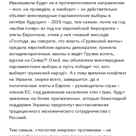
Иванишвили будет не в противоположном направлении
– мол, не проведём, а наоборот – он действительно
объявит внеочередные парламентские выборы в
октябре будущего – 2026 года, тем самым, почти на год
«выбив почву» из под ног европейской бюрократии –
элиты Евросоюза, отняв у неё главный месседж:
«Господа, вы говорите, что власть «Грузинской мечты»
предала европейские идеалы демократии, приняла
антидемократичные законы и ведёт Грузию вспять,
курсом на Север?! О’кей, мы объявляем внеочередные
парламентские выборы и пусть победит тот, кого
выберет грузинский народ!». А к тому времени конфликт
на Украине, скорее всего, завершится, да и
политические элиты в Европе – руководители стран –
членов ЕС, под давлением населения этих стран, будут
заменены на более прагматичных, которые безоглядной
поддержке Украины предпочтут восстановление
традиционного экономического сотрудничества с
Россией.
Тем самым, «поглотив энергию» противника – не