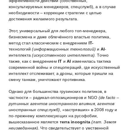
эффективности действий (собственных,
консультируемых менеджеров, спецслужб), а в случае
необходимости – коррекции стратегии с целью
достижения желаемого результата.
Этот, универсальный для любого топ-менеджера,
бизнесмена и даже облечённого властью политика,
метод стал классическим с внедрением
IT-
технологий
(информационных технологий)
и
AI
-
интеллекта
(искусственного интеллекта).
Точно
также, как с внедрением
IT
и
AI
изменилась тактика
современной войны и спецопераций, где искусственный
интеллект отслеживает, а дроны, которые пришли на
смену танкам, уничтожают противника.
Однако для большинства грузинских политиков, в
частности – радикал-оппозиционеров и NGO
(de facto –
рутинных агентов иностранного влияния, агентов
иностранных спецслужб),
«застрявших» в 2008 году и
по-прежнему комплексующих на русофобии,
вышесказанное является
тerra incognita
(лат. Земля
неизведанная).
Что свидетельствует о умственной