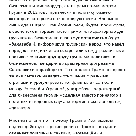
бизнесмен и миллиардер, став премьер-министром
Грузии в 2012 году, привнесли в политику бизнес-
категории, которыми они оперируют сами. Напомню
лишь один штрих – как Иванишвили, будучи премьером,
в своих телеинтервью часто применял характерное для
грузинского бизнесмена слово
«упорядочить»
(груз.
«далагеба»),
информируя грузинский народ, что навёл
порядок в той, или иной сфере, или между различными
противостоящими друг другу группами политиков и
бизнесменов, где царила характерная для режима
Саакашвили неразбериха. Точно также Трамп, с первого
же дня пытаясь наладить отношения с разными
странами и урегулировать конфликты, в частности –
между Россией и Украиной, употребляет характерный
для бизнесмена термин
«сделка»
вместо принятого в
политики в подобных случаях термина «соглашение»,
«договор».
Многим непонятно – почему Трамп и Иванишвили
подчас действуют противоречиво (Трамп – вводит и
отменяет пошлины и санкции, «возмущён» и