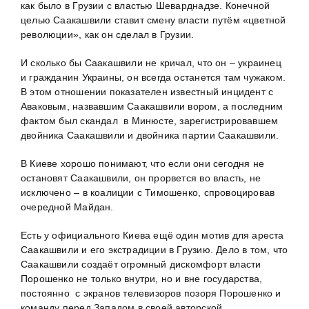
как было в Грузии с властью Шеварднадзе. Конечной
целью Саакашвили ставит смену власти путём «цветной
революции», как он сделал в Грузии.
И сколько бы Саакашвили не кричал, что он – украинец
и гражданин Украины, он всегда останется там чужаком.
В этом отношении показателен известный инцидент с
Аваковым, назвавшим Саакашвили вором, а последним
фактом был скандал в Минюсте, зарегистрировавшем
двойника Саакашвили и двойника партии Саакашвили.
В Киеве хорошо понимают, что если они сегодня не
остановят Саакашвили, он прорвется во власть, не
исключено – в коалиции с Тимошенко, спровоцировав
очередной Майдан.
Есть у официального Киева ещё один мотив для ареста
Саакашвили и его экстрадиции в Грузию. Дело в том, что
Саакашвили создаёт огромный дискомфорт власти
Порошенко не только внутри, но и вне государства,
постоянно с экранов телевизоров позоря Порошенко и
команду перед Западом в своей авторской