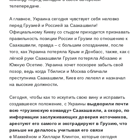
телепередаче.
А главное, Украина сегодня чувствует себя неловко
перед Грузией и Россией за Саакашвили!
Официальному Киеву со стыдом приходится признавать
правильность позиции России и Грузии по отношению к
Саакашвили, правда – с большим опозданием, после
того, как Украина потеряла Крым и Донбасс, также, как с
лёгкой руки Саакашвили Грузия потеряла Абхазию и
Южную Осетию. Украина хочет поскорее забыть свой
позор, ведь когда Тбилиси и Москва обличали
преступника Саакашвили, Киев его лелеял и назначал
на высокие должности
.
Сегодня, чтобы как то искупить свою вину и исправить
создавшееся положение, с Украины
выдворили почти
всю «грузинскую команду» Саакашвили, а скоро, по
информации заслуживающих доверия источников,
арестуют его самого и экстрадируют в Грузию, что
раньше не делалось учитывая его связи
с
Маккейном и Хиллари Клинтон, которые сегодня