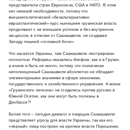
представители стран Евросоюза, США и НАТО. В этом
нет никакой необходимости, потому что
внешнеполитический «безальтернативно
евроатлантический» курс нынешняя грузинская власть
продолжает с не меньшим успехом и без внутренних
эксцессов, в отличии от Саакашвили, не создавая
Западу лишней «головной боли».
Что касается Украины, там Саакашвили люстрирован
полностью. Реформы оказались блефом, как и в Грузии,
а иначе и быть не могло, потому что психически
неполноценный Саакашвили абсолютно не обладает
элементарными знаниями в сфере экономики,
государственного и хозяйственного управления. А вояки
«Грузинского легиона» не сгодились против русских в
Южной Осетии, как они могут быть полезны в
Донбассе?!
Более того – сегодня демагог и пиарщик Саакашвили
представляет угрозу для власти Украины, так как его
«чёрный» пиар построен на критике власти Порошенко,