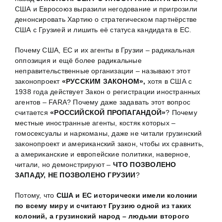
США и Евросоюз выразили негодование и пригрозили
денонсировать Хартию о стратегическом партнёрстве
США с Грузией и лишить её статуса кандидата в ЕС.
Почему США, ЕС и их агенты в Грузии – радикальная
оппозиция и ещё более радикальные
неправительственные организации – называют этот
законопроект
«РУССКИМ ЗАКОНОМ»,
хотя в США с
1938 года действует Закон о регистрации иностранных
агентов – FARA? Почему даже задавать этот вопрос
считается
«РОССИЙСКОЙ ПРОПАГАНДОЙ»
? Почему
местные иностранные агенты, костяк которых –
гомосексуалы и наркоманы, даже не читали грузинский
законопроект и американский закон, чтобы их сравнить,
а американские и европейские политики, наверное,
читали, но демонстрируют –
ЧТО ПОЗВОЛЕНО
ЗАПАДУ, НЕ ПОЗВОЛЕНО ГРУЗИИ
?
Потому, что
США и ЕС исторически имели колонии
по всему миру и считают Грузию одной из таких
колоний, а грузинский народ – людьми второго