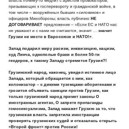
Власть почему-то медлит с арестом провокаторов,
призывающих к госперевороту и гражданской войне, в
том числе – вооружённых бывших «силовиков» и
офицеров Минобороны; власть публично
НЕ
ДОГОВАРИВАЕТ
предложение – «Если ЕС и НАТО нас
не уважают и с нами не считаются, значит …
значит
Грузии не место в Евросоюзе и НАТО!»
.
Запад подарил миру расизм, инквизицию, нацизм,
суд Линча, однополые браки и более 50-ти
гендеров, к такому Западу стремится Грузия?!
Грузинский народ, наконец, увидел истинное лицо
Запада, который обращается с ним, как
колонизатор – с дикими туземцами-аборигенами и
грозится объявить санкции против Грузии, как
только грузинский народ примет законы О
иностранных агентах, О запрете пропаганды
гомосексуализма, Запад накажет Грузию за то, что
грузинская власть запретила иностранцам
проверять грузинских судей и отказалась открыть
«Второй фронт» против России!