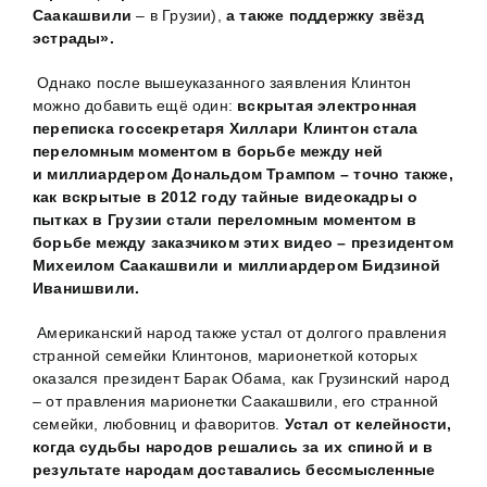
Саакашвили
– в Грузии),
а также поддержку звёзд
эстрады»
.
Однако после вышеуказанного заявления Клинтон
можно добавить ещё один:
вскрытая электронная
переписка госсекретаря
Хиллари Клинтон
стала
переломным моментом в борьбе между ней
и миллиардером Дональдом Трампом – точно также,
как вскрытые в 2012 году тайные видеокадры о
пытках в Грузии стали переломным моментом в
борьбе между заказчиком этих видео – президентом
Михеилом Саакашвили и миллиардером Бидзиной
Иванишвили.
Американский народ также устал от долгого правления
странной семейки Клинтонов, марионеткой которых
оказался президент Барак Обама, как Грузинский народ
– от правления марионетки Саакашвили, его странной
семейки, любовниц и фаворитов.
Устал от келейности,
когда судьбы народов решались за их спиной и в
результате народам доставались бессмысленные