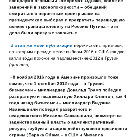
спецслужб огромный компромат. Однако, после её
заверений в законопокорности
– обещаний
смириться с вероятным проигрышем на
президентских выборах и прекратить перешедшую
всякие границы клевету на Россию Путина
– эти
дела были сразу же закрыты».
В этой же моей публикации
перечислены признаки,
по которым президентские выборы-2016 в США как две
капли воды похожи на парламенсткие-2012 в Грузии
(цитата):
«
8 ноября 2016 года в Америке произошло тоже
самое, что 1 октября 2012 года – в Грузии:
бизнесмен – миллиардер
Дональд Трамп
победил
развратную и неадекватную
Хиллари Клинтон
,
как 4
года назад бизнесмен – миллиардер
Бидзина
Иванишвили
победил развратного и
неадекватного
Михаила Саакашвили
,
несмотря на
задействованный властью административный
ресурс, грубую агитацию действующего президента
страны
(
Барака Обама
– в США и
Михаила