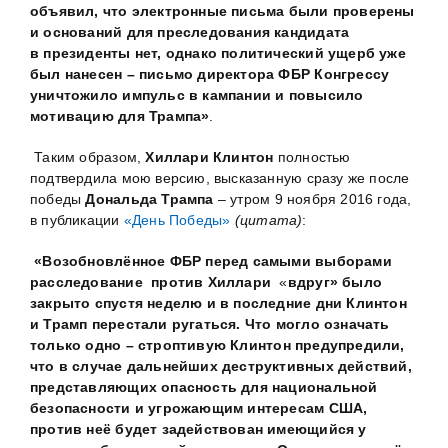
объявил, что электронные письма были проверены
и оснований для преследования кандидата
в президенты нет, однако политический ущерб уже
был нанесен – письмо директора ФБР Конгрессу
уничтожило импульс в кампании и повысило
мотивацию для Трампа»
.
Таким образом,
Хиллари Клинтон
полностью
подтвердила мою версию, высказанную сразу же после
победы
Дональда Трампа
– утром 9 ноября 2016 года,
в публикации
«День Победы»
(цитата)
:
«
Возобновлённое ФБР перед самыми выборами
расследование против Хиллари
«
вдруг» было
закрыто спустя неделю и в последние дни Клинтон
и Трамп перестали ругаться.
Что могло означать
только одно
– строптивую Клинтон предупредили,
что в случае дальнейших деструктивных действий,
представляющих опасность для национальной
безопасности и угрожающим интересам США,
против неё будет задействован имеющийся у