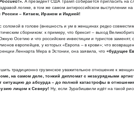
Россией!».
А президент США Трамп собирается пригласить на с
 здравой логике, в том же самом антироссийском выступлении н
России – Китаем, Ираном и Индией!
соломой в голове (внешность и ум в женщинах редко совместимы
тическим сборником: к примеру, что брексит – выход Великобрит
Южную Осетию и что российские инвестиции и туристов заменят, 
лионов европейцев, у которых «Европа – в крови»; что возвращен
ренции Леннарта Мера в Эстонии, она заявила, что
«будущее Ев
рушить традиционно грузинское уважительное отношение к женщин
оме, на самом деле, тонкий дипломат с незаурядными артис
 ситуацию до абсурда – до полной катастрофы в отношения
рузию лицом к Северу!
Ну, если Зурабишвили идёт на такой ри