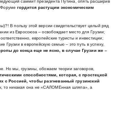
ледующий саммит президента Путина, опять расширив
а Форуме
гордится растущим экономическим
)?! В пользу этой версии свидетельствует целый ряд
ании из Евросоюза – освобождает место для Грузии;
соответственно, европейские туристы и инвестиции;
ие Грузии в европейскую семью – это путь в успеху,
ропы до конца еще не ясно, в случае Грузии же –
е. Но мы, грузины, обожаем теории заговоров,
тическими способностями, которая, с простецкой
х с Россией, чтобы разгневанный грузинский
ск, то никакая она не «САЛОМЕнная шляпа», а