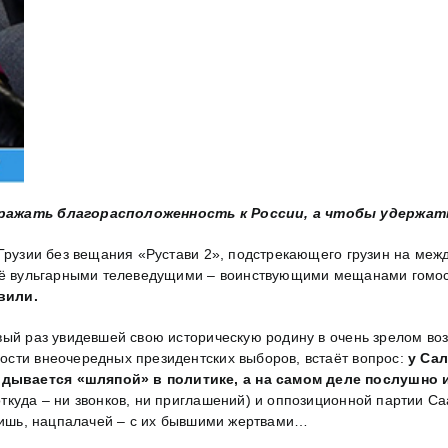
ражать благорасположенность к России, а чтобы удержат
узии без вещания «Рустави 2», подстрекающего грузин на межд
 её вульгарными телеведущими – воинствующими мещанами гомос
вили.
вый раз увидевшей свою историческую родину в очень зрелом во
ости внеочередных президентских выборов, встаёт вопрос:
у Сал
дывается «шляпой» в политике, а на самом деле послушно 
ткуда – ни звонков, ни приглашений) и оппозиционной партии Са
 бишь, нацпалачей – с их бывшими жертвами…