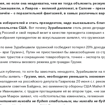
ея, но если она неадекватна, чем же тогда объяснить резк
Саакашвили, а Лавров – великий дипломат, в Саломе – през
причём – с поразительной фантазией, в самых различных ва
а избирателей и стать президентом, надо высказывать благ
посольства США.
Вот почему
Зурабишвили
столь резко деград
 Россией и свой первый визит в качестве президента совершил к
избрания президентом во всеуслышание заявлял, что грузинская к
 по вине Зурабишвили грузинский госбюджет потерял 20% дохода
 – враг Грузии»), Путин не приостановил бы авиасообщение со с
ских туристов и сокращению товарооборота, точнее – экспорта г
ание отмены визового режима для граждан Грузии.
ься публично, то хотя бы замолчать ненадолго, Зурабишвили на
тобы заявить –
Грузии, мол, необходимо уменьшить экономи
о нападения на российского депутата Гаврилова 20 июня с.г. рек
швили советник Байдена, экс-замминистр обороны США Майкл К
 Иванишвили, с трудом протащившем её во втором туре, «не зам
ции Макрон заявил, что «обстоятельства изменились, гегемония
онтинент никогда не будет стабильным, мы никогда не буде