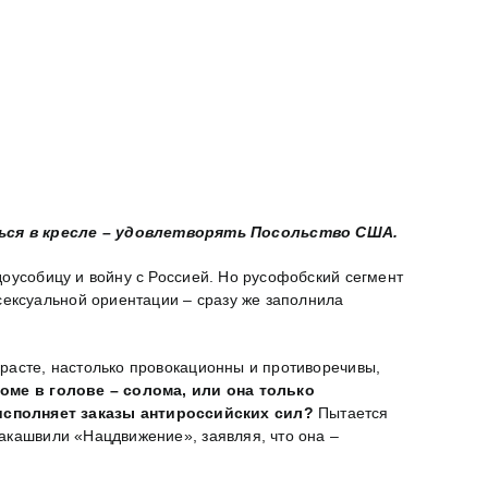
ься в кресле – удовлетворять Посольство США.
оусобицу и войну с Россией. Но русофобский сегмент
ексуальной ориентации – сразу же заполнила
зрасте, настолько провокационны и противоречивы,
оме в голове – солома, или она только
исполняет заказы антироссийских сил?
Пытается
акашвили «Нацдвижение», заявляя, что она –