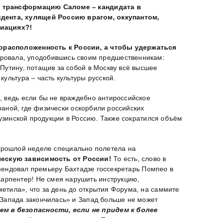
ую трансформацию Саломе – кандидата в
идента, хулящей Россию врагом, оккупантом,
риациях?!
орасположенность к России, а чтобы удержаться
ировала, уподобившись своим предшественникам:
 Путину, потащив за собой в Москву всё высшее
ультура – часть культуры русской.
, ведь если бы не враждебно антироссийское
траной, где физически оскорбили российских
рузинской продукции в Россию. Также сократился объём
 прошлой неделе специально полетела на
ческую зависимость от России!
То есть, слово в
омендовал премьеру Бахтадзе госсекретарь Помпео в
арпентер! Не смея нарушить инструкцию,
етила», что за день до открытия Форума, на саммите
 Запада закончилась» и Запад больше не может
м в безопасности, если не придем к более