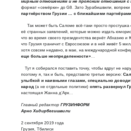
мирным отношениям и не проясним отношения с 
формат «семёрки» до G8. Зато Зурабишвили, вопреки
партнёрством Грузии … с ближайшими партнёрами 
Так может быть Саломе всё-таки просто простушка с 
её странных заявлений, которые можно издать юморис
что во время своего президентства вернёт Абхазию и 
что Грузия граничит с Евросоюзом и в ней живёт 5 мил
хотя совсем недавно, в мае, на международной конфе
еще больше неопределенности»
…
Тут я собирался поставить точку, чтобы вдруг не на
поэтому я, так и быть, представлю третью версию:
Сал
улыбкой и наивными глазами, специально доводит
народ
(а не отдельные политики)
опять развернул Г
настоящая Жанна д’Арк…
Главный редактор
ГРУЗИНФОРМ
Арно Хидирбегишвили
2 сентября 2019 года
Грузия, Тбилиси