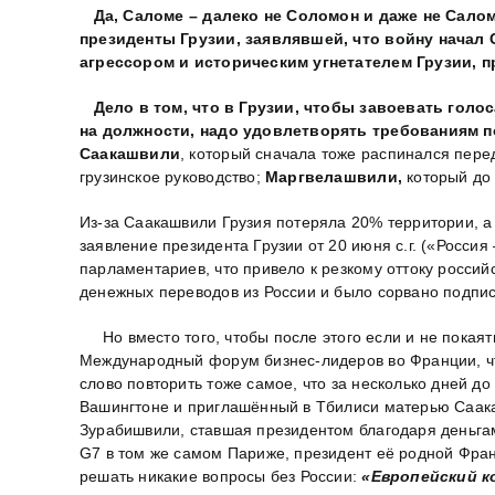
Да, Саломе – далеко не Соломон и даже не Салом
президенты Грузии, заявлявшей, что войну начал 
агрессором и историческим угнетателем Грузии, 
Дело в том, что
в Грузии,
чтобы завоевать голос
на должности, надо удовлетворять требованиям 
Саакашвили
, который сначала тоже распинался перед
грузинское руководство;
Маргвелашвили,
который до 
Из-за Саакашвили Грузия потеряла 20% территории, а
заявление президента Грузии от 20 июня с.г. («Россия
парламентариев, что привело к резкому оттоку россий
денежных переводов из России и было сорвано подпис
Но вместо того, чтобы после этого если и не покаят
Международный форум бизнес-лидеров во Франции, ч
слово повторить тоже самое, что за несколько дней д
Вашингтоне и приглашённый в Тбилиси матерью Саака
Зурабишвили, ставшая президентом благодаря деньгам
G7 в том же самом Париже, президент её родной Фран
решать никакие вопросы без России:
«Европейский к