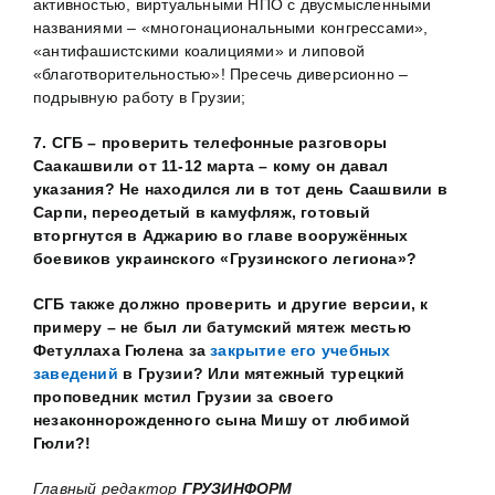
активностью, виртуальными НПО с двусмысленными
названиями – «многонациональными конгрессами»,
«антифашистскими коалициями» и липовой
«благотворительностью»! Пресечь диверсионно –
подрывную работу в Грузии;
7. СГБ – проверить телефонные разговоры
Саакашвили от 11-12 марта – кому он давал
указания? Не находился ли
в тот день
Саашвили в
Сарпи, переодетый в камуфляж, готовый
вторгнутся в Аджарию
во главе
вооружённых
боевиков украинского «Грузинского легиона»?
СГБ также должно проверить и другие версии, к
примеру – не был ли батумский мятеж местью
Фетуллаха Гюлена за
закрытие его учебных
заведений
в Грузии? Или мятежный турецкий
проповедник мстил Грузии за своего
незаконнорожденного сына Мишу от любимой
Гюли?!
Главный редактор
ГРУЗИНФОРМ