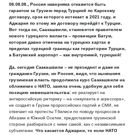
08.08.08., Россия наверняка откажется быть
гарантом за Грузию перед Турцией по Карскому
договору, срок которого истекает в 2021 году, и
Аджария по этому же договору перейдёт к Турции.
Вот тогда он, Саакашвили, становится правителем
нового турецкого вилаета – провинции Батум,
которая давно отмечена на турецких картах в
пределах турецкой границы как территории Турции,
а Батумский аэропорт – как внутренний, турецкий!
Да, сегодня Саакашвили – не президент и даже не
гражданин Грузии, но Россия, видя, что нынешняя
грузинская власть продолжила курс Саакашвили на
сближение с НАТО, заняла очень удобную для себя
позицию невмешательства:
не реагирует на
антироссийскую риторику – на «оккупанта и агрессора»,
не создаёт в Грузии пророссийских партий и СМИ, не
отвечает на протесты Тбилиси по поводу процессов в
Абхазии и Южной Осетии, предоставляя грузинской
стороне разбираться с ними самой, как с независимыми
субъектами.
Что касается Аджарии, то если НАТО