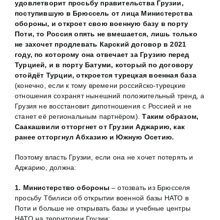
удовлетворит просьбу правительства Грузии,
поступившую в Брюссель от лица Министерства
обороны, и откроет свою военную базу в порту
Поти, то Россия опять не вмешается, лишь только
не захочет продлевать Карский договор в 2021
году, по которому она отвечает за Грузию перед
Турцией, и в порту Батуми, который по договору
отойдёт Турции, откроется турецкая военная база
(конечно, если к тому времени российско-турецкие
отношения сохранят нынешний положительный тренд, а
Грузия не восстановит дипотношения с Россией и не
станет её региональным партнёром).
Таким образом,
Саакашвили отторгнет от Грузии Аджарию, как
ранее отторгнул Абхазию и Южную Осетию.
Поэтому власть Грузии, если она не хочет потерять и
Аджарию, должна:
1.
Министерство обороны
– отозвать из Брюсселя
просьбу Тбилиси об открытии военной базы НАТО в
Поти и больше не открывать базы и учебные центры
НАТО на территории Грузии;