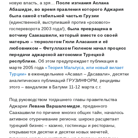
новую власть, а зря…
После изгнания Аслана
Абашидзе, во время правления которого Аджария
была самой стабильной частью Грузии
(единственной, выступившей против «розового»
госпереворота 2003 года!),
была превращена в
вотчину Саакашвили, который вместе со своей
матерью – тюркологом Гюли Аласания
и её
любовником
–
Фетуллахом Гюленом
начал процесс
передачи аджарской автономии Турецкой
республике.
Об этом предупреждает публикация в
марте 2005 года
«Теория Мальтуса, или новый вилает
Турции»
в еженедельнике «Асавал – Дасавали», десятки
аналитических публикаций ГРУЗИНФОРМ, рецидивы
этого – вандализм в Батуми 11-12 марта с.г.
Под руководством тогдашнего главы правительства
Аджарии
Левана Варшаломидзе
, преданного
Саакашвили по причине многих общих тайн, началось
активное отуречивание региона: широко расцветает
турецкий бизнес – казино, гостиницы и рестораны,
открываются десятки и десятки новых мечетей,