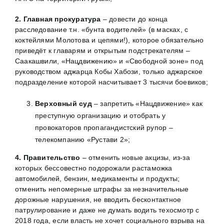
2. Главная прокуратура
– довести до конца
расследование т.н. «бунта водителей» (в масках, с
коктейлями Молотова и цепями!), которое обязательно
приведёт к главарям и открытым подстрекателям –
Саакашвили, «Нацдвижению» и «Свободной зоне» под
руководством аджарца Кобы Хабози, только аджарское
подразделение которой насчитывает 3 тысячи боевиков;
Верховный суд
– запретить «Нацдвижение» как
преступную организацию и отобрать у
провокаторов пропагандистский рупор –
телекомпанию «Рустави 2»;
4. Правительство
– отменить новые акцизы, из-за
которых бессовестно подорожали растаможка
автомобилей, бензин, медикаменты и продукты;
отменить непомерные штрафы за незначительные
дорожные нарушения, не вводить бесконтактное
патрулирование и даже не думать водить техосмотр с
2018 года, если власть не хочет социального взрыва на