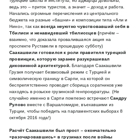
турецкие школы и институты, но аджарцы довольны,
ведь это – приток туристов, а значит – доход и работа.
Начались огромные перечисления из центрального
бюджета на разные «башни» и композиции типа «Али и
Нино», так как
всегда неуютно чувствовавший себя в
Тбилиси и ненавидевший тбилиссцев (
причём –
взаимно, что доказала провалившаяся акция на
проспекте Руставели в прошедшую субботу)
Саакашвили готовился к роли правителя турецкой
провинции, которую заранее разукрашивал
диковинной архитектурой.
Благодаря Саакашвили
Грузия получает безвизовый режим с Турцией и
символическую границу в Сарпи, на которой он
беспрепятственно проводит сборища соратников уже
находясь в розыске грузинской генпрокуратуры. (Не
случайно именно в Сарпи помпезно встречают
Сандру
Руловс
вместе с Варшаломидзе, въехавшими из
Турции, чтобы победить на парламентских выборах 8
октября 2016 года!)
Расчёт Саакашвили
был
прост –
окончательно
«разочаровавшись» в грузинах после войны