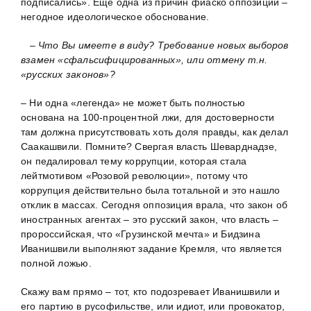
подписались». Ещё одна из причин фиаско оппозиции –
негодное идеологическое обоснование.
– Что Вы имеете в виду? Требование новых выборов
взамен «сфальсифицированных», или отмену т.н.
«русских законов»?
– Ни одна «легенда» не может быть полностью
основана на 100-процентной лжи, для достоверности
там должна присутствовать хоть доля правды, как делал
Саакашвили. Помните? Свергая власть Шеварднадзе,
он педалировал тему коррупции, которая стала
лейтмотивом «Розовой революции», потому что
коррупция действительно была тотальной и это нашло
отклик в массах. Сегодня оппозиция врала, что закон об
иностранных агентах – это русский закон, что власть –
пророссийская, что «Грузинской мечта» и Бидзина
Иванишвили выполняют задание Кремля, что является
полной ложью.
Скажу вам прямо – тот, кто подозревает Иванишвили и
его партию в русофильстве, или идиот, или провокатор,