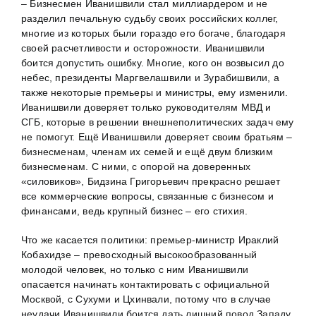
– Бизнесмен Иванишвили стал миллиардером и не
разделил печальную судьбу своих российских коллег,
многие из которых были гораздо его богаче, благодаря
своей расчетливости и осторожности. Иванишвили
боится допустить ошибку. Многие, кого он возвысил до
небес, президенты Маргвелашвили и Зурабишвили, а
также некоторые премьеры и министры, ему изменили.
Иванишвили доверяет только руководителям МВД и
СГБ, которые в решении внешнеполитических задач ему
не помогут. Ещё Иванишвили доверяет своим братьям –
бизнесменам, членам их семей и ещё двум близким
бизнесменам. С ними, с опорой на доверенных
«силовиков», Бидзина Григорьевич прекрасно решает
все коммерческие вопросы, связанные с бизнесом и
финансами, ведь крупный бизнес – его стихия.
Что же касается политики: премьер-министр Ираклий
Кобахидзе – превосходный высокообразованный
молодой человек, но только с ним Иванишвили
опасается начинать контактировать с официальной
Москвой, с Сухуми и Цхинвали, потому что в случае
неудачи Иванишвили боится дать лишний повод Западу