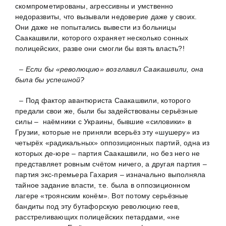
скомпрометированы, агрессивны и умственно
недоразвиты, что вызывали недоверие даже у своих.
Они даже не попытались вывести из больницы
Саакашвили, которого охраняет несколько сонных
полицейских, разве они смогли бы взять власть?!
– Если бы «революцию» возглавил Саакашвили, она
была бы успешной?
– Под фактор авантюриста Саакашвили, которого
предали свои же, были бы задействованы серьёзные
силы – наёмники с Украины, бывшие «силовики» в
Грузии, которые не приняли всерьёз эту «шушеру» из
четырёх «радикальных» оппозиционных партий, одна из
которых де-юре – партия Саакашвили, но без него не
представляет ровным счётом ничего, а другая партия –
партия экс-премьера Гахария – изначально выполняла
тайное задание власти, т.е. была в оппозиционном
лагере «троянским конём». Вот потому серьёзные
бандиты под эту бутафорскую революцию геев,
расстреливающих полицейских петардами, «не