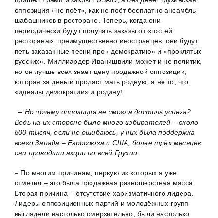
пришёл Трамп и закрыл USAID, а без денег грузинская
оппозиция «не поёт», как не поёт бесплатно ансамбль
шабашников в ресторане. Теперь, когда они
периодически будут получать заказы от «гостей
ресторана», преимущественно иностранцев, они будут
петь заказанные песни про «демократию» и «проклятых
русских». Миллиардер Иванишвили может и не политик,
но он лучше всех знает цену продажной оппозиции,
которая за деньги продаст мать родную, а не то, что
«идеалы демократии» и родину!
– Но почему оппозиция не смогла достичь успеха?
Ведь на их стороне было много избирателей – около
800 тысяч, если не ошибаюсь, у них была поддержка
всего Запада – Евросоюза и США, более трёх месяцев
они проводили акции по всей Грузии.
– По многим причинам, первую из которых я уже
отметил – это была продажная разношерстная масса.
Вторая причина – отсутствие харизматичного лидера.
Лидеры оппозиционных партий и молодёжных групп
выглядели настолько омерзительно, были настолько