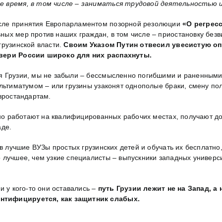
е время, в том числе – заниматься трудовой деятельностью и
сле принятия Европарламентом позорной резолюции
«О регресс
ных мер против наших граждан, в том числе – приостановку безв
грузинской власти.
Своим Указом Путин отвесил увесистую о
двери России широко для них распахнуты.
я Грузии, мы не забыли – бессмысленно погибшими и раненными 
ультиматумом – или грузины узаконят однополые браки, смену по
вростандартам.
онно работают на квалифицированных рабочих местах, получают д
аде.
 в лучшие ВУЗы простых грузинских детей и обучать их бесплатн
лучшее, чем узкие специалисты – выпускники западных университ
и у кого-то они оставались –
путь Грузии лежит не на Запад, а 
нтифицируется, как защитник слабых.