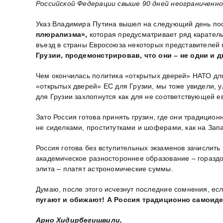
Российской Федерации свыше 90 дней неограниченно
Указ Владимира Путина вышел на следующий день по
плюрализма»,
которая предусматривает ряд каратель
въезд в страны Евросоюза некоторых представителей 
Грузии, продемонстрировав, что они – не одни и 
Чем окончилась политика «открытых дверей» НАТО дл
«открытых дверей» ЕС для Грузии, мы тоже увидели, 
для Грузии захлопнутся как для не соответствующей е
Зато Россия готова принять грузин, где они традици
не сиделками, проститутками и шоферами, как на Зап
Россия готова без вступительных экзаменов зачислить
академическое разностороннее образование – гораздо 
элита – платят астрономические суммы.
Думаю, после этого исчезнут последние сомнения, есл
пугают и обижают! А Россия традиционно самоиде
Арно Хидирбегишвили,