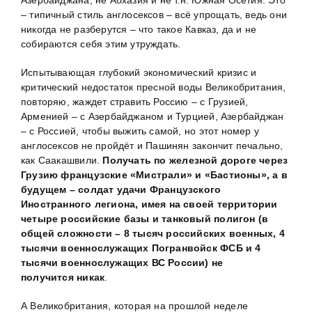
Азербайджана, не Абхазия и не т.н. Южная Осетия. Это
– типичный стиль англосексов – всё упрощать, ведь они
никогда не разберутся – что такое Кавказ, да и не
собираются себя этим утруждать.
Испытывающая глубокий экономический кризис и
критический недостаток пресной воды Великобритания,
повторяю, жаждет стравить Россию – с Грузией,
Арменией – с Азербайджаном и Турцией, Азербайджан
– с Россией, чтобы выжить самой, но этот номер у
англосексов не пройдёт и Пашинян закончит печально,
как Саакашвили.
Получать по железной дороге через
Грузию французские «Мистрали» и «Бастионы», а в
будущем – солдат удачи Французского
Иностранного легиона, имея на своей территории
четыре российские базы и танковый полигон (в
общей сложности – 8 тысяч российских военных, 4
тысячи военнослужащих Погранвойск ФСБ и 4
тысячи военнослужащих ВС России) не
получится
никак
.
А Великобритания, которая на прошлой неделе