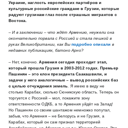
Украине, наглость европейских партнёров и
культурные российские граждане в Грузии, которые
радуют грузинам глаз после страшных мигрантов с
Востока.
– И в заключении – что ждёт Армению, неужели она
окончательно порвала с Россией и стала пешкой в
руках Великобритании, как Вы
подробно описали
в
недавних публикациях, батоно Арно?
– Нет, конечно.
Армения сегодня проходит этап,
который прошла Грузия в 2003-2012 годах. Премьер
Пашинян – это клон президента Саакашвили, и
задачи у него аналогичные – вывод российских баз
с целью отчуждения земель
. Я имею в виду не
столько Карабах, сколько Сюникскую область. Теперь он
торгуется с Россией – мол, покажите зону
ответственности ОДКБ, а то Армения уйдёт на Запад!
Но Пашинян со своим шантажом немножко попутал,
забыв, что Армения – не Белорусь и не Грузия, а
Карабах, который он сам признал территорией