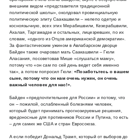
внешним видом «представителя традиционной
политической школы», околдовал провинциальную
политическую элиту Саакашвили – нелепо одетую и
косноязычную, всех этих Мерабишвили, Кезерабшвили,
Ахалая, Таргамадзе и остальных, лицезревших, по их
словам, «одного из Отцов американской демократии».
За фантастическим ужином в Авлабарском дворце
Байден также очаровал мать Саакашвили – Гюли
Аласания, посоветовав Мише «слушаться маму»,
потому что «он сам по сей день ведет себя именно
так», а потом попросил Гюли:
«Позаботьтесь о вашем
сыне, потому что он нам очень нужен, он очень
важный человек для нас!».
Байден «предпочтительнее для России» и потому, что
он – пожилой, ослабленный болезнями человек,
который будет принимать прогнозируемые решения,
вредоносные для противников России и Путина, то есть
– для самих же США и стран Евросоюза.
А если победит Дональд Трамп, который от выборов до