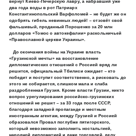
вернут Киево-Печерскую лавру, а набравший уже
два года воды в рот Патриарх
Константинопольский Варфоломей – не будет же он
одобрять гибель невинных людей! – отзовёт свой
фальшивый, проданный Порошенко за 20 млн
долларов «Томос о автокефалии» раскольничьей
«Православной церкви Украины».
До окончания войны на Украине власть
«Грузинской мечты» на восстановление
дипломатических отношений с Россией вряд ли
решится, официальный Тбилиси ожидает – кто
победит и поступит соответственно, а рисковать до
этого не собирается, слишком мала и слаба
раздробленная Грузия. Кроме власти Грузии, никто
вопрос урегулирования российско-грузинских
отношений не решит – за 33 года после СССР,
благодаря западной пропаганде и местным
иностранным агентам, между Грузией и Россией
образовался Провал поглубже пятигорского,
который невозможно заполнить ностальгией,
народной дипломатией и даже торговлей, делу