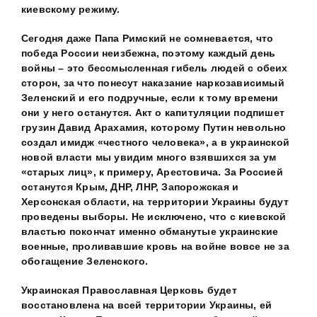
киевскому режиму.
Сегодня даже Папа Римский не сомневается, что
победа России неизбежна, поэтому каждый день
войны – это бессмысленная гибель людей с обеих
сторон, за что понесут наказание наркозависимый
Зеленский и его подручные, если к тому времени
они у него останутся. Акт о капитуляции подпишет
грузин Давид Арахамия, которому Путин невольно
создал имидж «честного человека», а в украинской
новой власти мы увидим много взявшихся за ум
«старых лиц», к примеру, Арестовича. За Россией
останутся Крым, ДНР, ЛНР, Запорожская и
Херсонская области, на территории Украины будут
проведены выборы. Не исключено, что с киевской
властью покончат именно обманутые украинские
военные, проливавшие кровь на войне вовсе не за
обогащение Зеленского.
Украинская Православная Церковь будет
восстановлена на всей территории Украины, ей