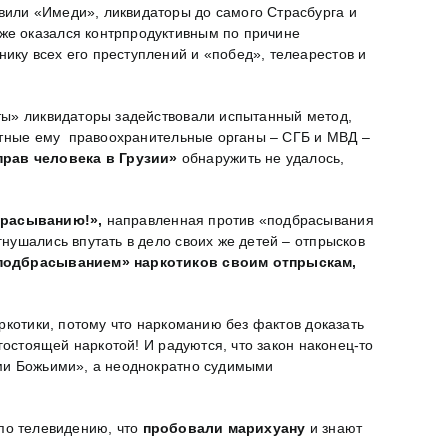
вили «Имеди», ликвидаторы до самого Страсбурга и
оже оказался контрпродуктивным по причине
ку всех его преступлений и «побед», телеарестов и
чты» ликвидаторы задействовали испытанный метод,
чётные ему правоохранительные органы – СГБ и МВД –
прав человека в Грузии»
обнаружить не удалось,
брасыванию!»,
направленная против «подбрасывания
нушались впутать в дело своих же детей – отпрысков
«подбрасыванием» наркотиков
своим отпрыскам,
ркотики, потому что наркоманию без фактов доказать
гостоящей наркотой! И радуются, что закон наконец-то
ами Божьими», а неоднократно судимыми
 по телевидению, что
пробовали марихуану
и знают