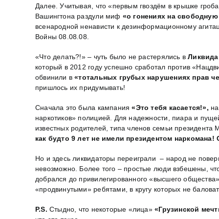
Далее. Учитывая, что «первым гвоздём в крышке гро
Вашингтона раздули миф
«о гонениях на свободную
всенародной ненависти к дезинформационному агитац
Войны 08.08.08.
«Что делать?!» – чуть было не растерялись в
Ликвида
который в 2012 году успешно сработал против «Нацдв
обвинили в
«тотальных грубых нарушениях прав че
пришлось их придумывать!
Сначала это была кампания
«Это тебя касается!»,
на
наркотиков» полицией. Для надежности, пиара и пуще
известных родителей, типа членов семьи президента 
как будто 9 лет не
имели президентом наркомана! 
Но и здесь ликвидаторы переиграли – народ не повер
невозможно. Более того – простые люди взбешены, что
добрался до привилегированного «высшего общества».
«продвинутыми» ребятами, в кругу которых не баловат
P
.
S
.
Стыдно, что некоторые «лица»
«Грузинской мечт