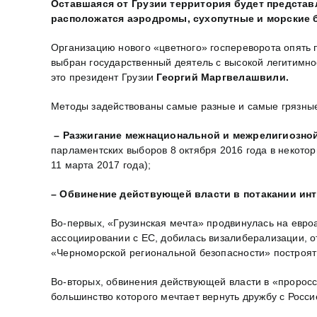
Оставшаяся от Грузии территория будет представ
расположатся аэродромы, сухопутные и морские 
Организацию нового «цветного» госпереворота опять
выбран государственный деятель с высокой легитимно
это президент Грузии
Георгий Маргвелашвили.
Методы задействованы самые разные и самые грязны
– Разжигание межнациональной и межрелигиозно
парламентских выборов 8 октября 2016 года в некото
11 марта 2017 года);
– Обвинение действующей власти в потакании ин
Во-первых, «Грузинская мечта» продвинулась на евр
ассоциировании с ЕС, добилась визалиберализации, от
«Черноморской региональной безопасности» построят
Во-вторых, обвинения действующей власти в «проросс
большинство которого мечтает вернуть дружбу с Росс