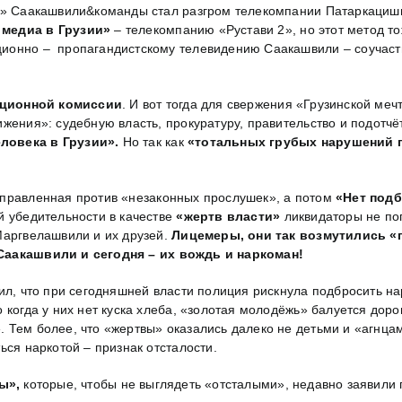
ба» Саакашвили&команды стал разгром телекомпании Патаркациш
 медиа в Грузии»
– телекомпанию «Рустави 2», но этот метод т
ионно – пропагандистскому телевидению Саакашвили – соучастни
ционной комиссии
. И вот тогда для свержения «Грузинской ме
ижения»: судебную власть, прокуратуру, правительство и подот
ловека в Грузии».
Но так как
«тотальных грубых нарушений 
правленная против «незаконных прослушек», а потом
«Нет под
й убедительности в качестве
«жертв власти»
ликвидаторы не пог
Маргвелашвили и их друзей.
Лицемеры, они так возмутились 
Саакашвили и сегодня – их вождь и наркоман!
ил, что при сегодняшней власти полиция рискнула подбросить на
 когда у них нет куска хлеба, «золотая молодёжь» балуется доро
 Тем более, что «жертвы» оказались далеко не детьми и «агнц
ься наркотой – признак отсталости.
ы»,
которые, чтобы не выглядеть «отсталыми», недавно заявили