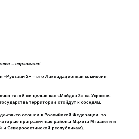
нта – наркомана!
 «Рустави 2» – это Ликвидационная комиссия,
точно такой же целью как «Майдан 2» на Украине:
 государства территории отойдут к соседям.
 де-факто отошли к Российской Федерации, то
некоторые приграничные районы Мцхета Мтианети и
й и Североосетинской республикам).