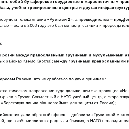
лять собой бутафорское государство с марионеточным прави
базы, учебно-тренировочные центры и другая инфраструкту
 поручили телекомпании
«Рустави 2»
, а предводителем –
пред(с
стью – если в 2003 году это был министр юстиции и председате
е:
й розни между православными грузинами и мусульманами 
рых районах Квемо Картли);
между
грузинами православными 
тересам России
, что не сработало по двум причинам:
оатлантическом направлении куда дальше, чем экс-правящее «Н
крыла в Грузии Совместный с НАТО учебный центр, а скоро открое
 «Береговую линию Маннергейма» для защиты от России);
ийскости» дали обратный эффект – добавили «Грузинской мечте»
ией, где живёт миллион их родных и близких, а НАТО ненавидит 