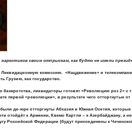
 наркотиков
своим отпрыскам, как будто не
имели президе
т
Ликвидационную комиссию
.
«Нацдвижение» и телекомпания
ть Грузию, как государство.
о банкротства, ликвидаторы готовят
«Революци
ю
роз 2» с 
ате первой «революции», в результате чего отторгнутые от
 были де-юре отторгнуты Абхазия и Южная Осетия, которые
ети отойдёт к Армении, Квемо Картли – к Азербайджану, а 
угу Российской Федерации (будут присоединены к Чеченско