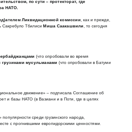
тельством, по сути – протекторат, где
ра НАТО.
ед)ателем Ликвидационной комиссии
, как и прежде,
ль Сакребуло Тбилиси
Миша Саакашвили
, то сегодня
азербайджанцами
(что опробовали во время
и грузинами мусульманами
(что опробовали в Батуми
ациональное движение» – подписала Соглашение об
т и базы НАТО (в Вазиани и в Поти, где в целях
 популярности среди грузинского народа,
вместе с прогнившими европидорскими ценностями.