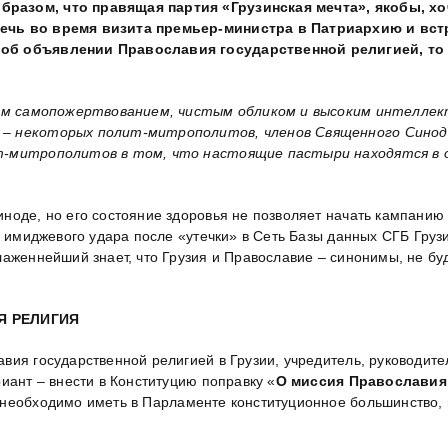
бразом, что правящая партия «Грузинская мечта», якобы, х
речь во время визита премьер-министра в Патриархию и вст
 об объявлении Православия государственной религией, то
им самопожертвованием, чистым обликом и высоким интеллек
 – некоторых полит-митрополитов, членов Священного Синод
т-митрополитов в том, что настоящие пастыри находятся в о
ноде, но его состояние здоровья не позволяет начать кампанию 
ле имиджевого удара после «утечки» в Сеть Базы данных СГБ Гр
аженнейший знает, что Грузия и Православие – синонимы, не буд
Я РЕЛИГИЯ
вия государственной религией в Грузии, учредитель, руководит
иант – внести в Конституцию поправку «
О миссия Православия 
 необходимо иметь в Парламенте конституционное большинство,