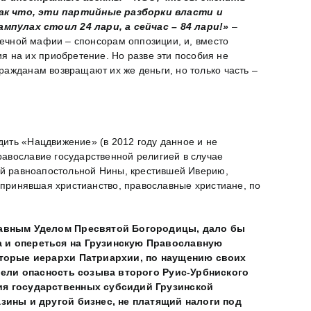
ак что, эти партийные разборки власти и
мпулах стоил 24 лари, а сейчас – 84 лари!»
–
птечной мафии – спонсорам оппозиции, и, вместо
 на их приобретение. Но разве эти пособия не
ражданам возвращают их же деньги, но только часть –
дить «Нацдвижение» (в 2012 году данное и не
равославие государственной религией в случае
той равноапостольной Нины, крестившей Иверию,
, принявшая христианство, православные христиане, по
Главным Уделом Пресвятой Богородицы, дало бы
а и опереться на Грузинскую Православную
торые иерархи Патриархии, по наущению своих
олели опасность созыва второго Руис-Урбниского
ия государственных субсидий Грузинской
зины и другой бизнес, не платящий налоги под