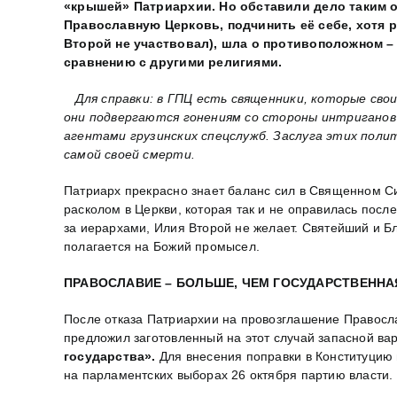
«крышей» Патриархии. Но обставили дело таким о
Православную Церковь, подчинить её себе, хотя 
Второй не участвовал), шла о противоположном –
сравнению с другими религиями.
Для справки: в ГПЦ есть священники, которые сво
они подвергаются гонениям со стороны интриганов
агентами грузинских спецслужб. Заслуга этих поли
самой своей смерти.
Патриарх прекрасно знает баланс сил в Священном Си
расколом в Церкви, которая так и не оправилась пос
за иерархами, Илия Второй не желает. Святейший и Бл
полагается на Божий промысел.
ПРАВОСЛАВИЕ – БОЛЬШЕ, ЧЕМ ГОСУДАРСТВЕННА
После отказа Патриархии на провозглашение Правосла
предложил заготовленный на этот случай запасной вар
государства».
Для внесения поправки в Конституцию
на парламентских выборах 26 октября партию власти.