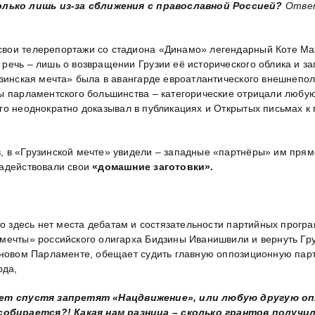
олько лишь из-за сближения с православной Россией?
Ответ
 свои телерепортажи со стадиона «Динамо» легендарный Коте М
речь – лишь о возвращении Грузии её исторического облика и з
зинская мечта» была в авангарде евроатлантического внешнеполи
ы парламентского большинства – категорические отрицали любу
о неоднократно доказывал в публикациях и Открытых письмах к 
 в «Грузинской мечте» увидели – западные «партнёры» им прямо
задействовали свои
«домашние заготовки».
о здесь нет места дебатам и состязательности партийных програм
мечты» российского олигарха Бидзины Иванишвили и вернуть Гру
в новом Парламенте, обещает судить главную оппозиционную па
ода,
лет спустя запретят «Нацдвижение», или любую другую
оп
собирается?! Какая нам разница – сколько грантов получ