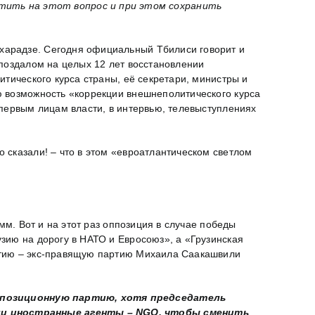
ить на этот вопрос и при этом сохранить
ахарадзе. Сегодня официальный Тбилиси говорит и
апоздалом на целых 12 лет восстановлении
тического курса страны, её секретари, министры и
ю возможность «коррекции внешнеполитического курса
первым лицам власти, в интервью, телевыступлениях
 сказали! – что в этом «евроатлантическом светлом
м. Вот и на этот раз оппозиция в случае победы
зию на дорогу в НАТО и Евросоюз», а «Грузинская
ртию – экс-правящую партию Михаила Саакашвили
позиционную партию, хотя председатель
или иностранные агенты –
NGO
, чтобы сменить