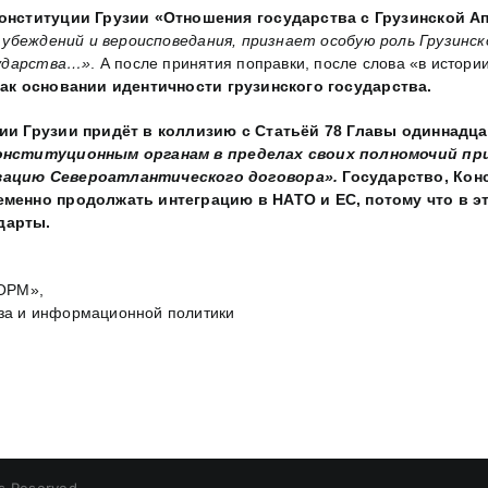
Конституции Грузии «Отношения государства с Грузинской 
й убеждений и вероисповедания, признает особую роль Грузин
сударства…»
. А после принятия поправки, после слова «в истори
ак основании идентичности грузинского государства.
ции Грузии придёт в коллизию с Статьёй 78 Главы одиннадц
онституционным органам в пределах своих полномочий при
изацию Североатлантического договора».
Государство, Кон
менно продолжать интеграцию в НАТО и ЕС, потому что в эт
дарты.
ФОРМ»,
иза и информационной политики