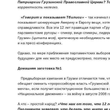
Патриархии Грузинской Православной Церкви?
Т
корректность нелегко.
«Говорит и показывает Тбилиси»
– так начинал
показывает шокирующие Америку и Европу вещи, хотя 
справедливости. Все эти 12 лет правящая партия «Гру
парламентские рупоры – спикер, вице-спикеры, лидер
Грузии»
(цитата моя),
критическую необходимость чег
и на пресс-конференциях.
Однако, по мере приближения парламентских выборов,
будущем» для них место не предусмотрено, поэтому 
Домашняя заготовка №1
Предвыборная кампания в Грузии отличается тем, чт
обещает сменить «пророссийскую власть «Грузинской 
мечта», если получит конституционное большинство 
«Национальное движение» – за войну в августе 2008 г
А что – простой народ?
«Что нам от того, что 12 
Парламента заявляет, что делать это никто не 