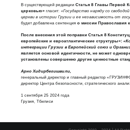
В существующей редакции
Статья 8 Главы Первой 
церковью»
гласит:
«Государство наряду со свободо
церкви в истории Грузии и ее независимость от го
будет добавлена сентенция
о
миссии Православия к
После внесения этой поправки Статья 8 Конститу
европейские и евроатлантические структуры»:
«К
интеграции Грузии в Европейский союз и Орган
является основой идентичности, не может одновре
установлены совершенно другие ценностные стан
Арно Хидирбегишвили,
генеральный директор и главный редактор «ГРУЗИН
директор Центра безопасности, стратегического анал
1 сентября 25 2024 года
Грузия, Тбилиси