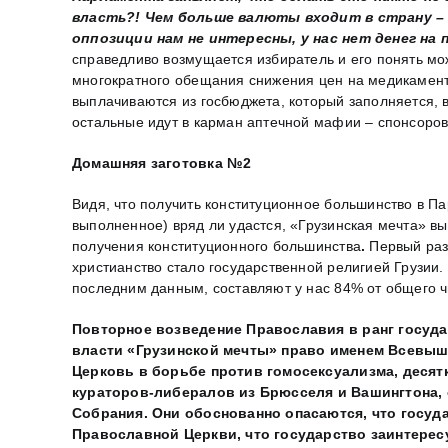
власть?! Чем больше валюты входит в страну – 
оппозиции нам не интересны, у нас нет денег на 
справедливо возмущается избиратель и его понять мож
многократного обещания снижения цен на медикамент
выплачиваются из госбюджета, который заполняется, 
остальные идут в карман аптечной мафии – спонсоров
Домашняя заготовка №2
Видя, что получить конституционное большинство в П
выполненное) вряд ли удастся, «Грузинская мечта» в
получения конституционного большинства
.
Первый раз
христианство стало государственной религией Грузии.
последним данным, составляют у нас 84% от общего 
Повторное возведение Православия в ранг госуд
власти «Грузинской мечты» право именем Всевышн
Церковь в борьбе против гомосексуализма, десят
кураторов-либералов из Брюсселя и Вашингтона, о
Собрания. Они обоснованно опасаются, что госуд
Православной Церкви, что государство заинтересу