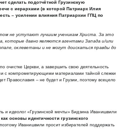
очет сделать подотчётной Грузинскую
рече с иерархами (в которой Патриарх Илия
 есть – усилении влияния Патриархии ГПЦ по
том не уступают лучшим ученикам Христа. За это
а, которые давно являются агентами Запада и/или
пале, оклеветаны и не могут доискаться правды до
по очистке Церкви, а завершить свою деятельность
узии с компрометирующими материалами тайной слежки
ет Православия – не будет и Грузии, поэтому всецело
ель и идеолог «Грузинской мечты» Бидзина Иванишвили
как основы идентичности грузинского
 поэтому Иванишвили просит избирателей поддержать