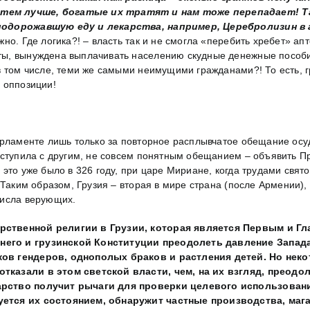
тем лучше, богатые их тратят и нам тоже перепадает! Т
подорожавшую еду и лекарства, например, Церебролизин в а
но. Где логика?! – власть так и не смогла «перебить хребет» а
ы, вынуждена выплачивать населению скудные денежные пособия
в том числе, теми же самыми неимущими гражданами?! То есть, г
 оппозиции!
арламенте лишь только за повторное расплывчатое обещание осу
ыступила с другим, не совсем понятным обещанием – объявить П
 это уже было в 326 году, при царе Мириане, когда трудами свя
 Таким образом, Грузия – вторая в мире страна (после Армении)
числа верующих.
арственной религии в Грузии, которая является Первым и 
его и грузинской Конституции преодолеть давление Запад
ков гендеров, однополых браков и растления детей.
Но неко
тказали в этом светской власти, чем, на их взгляд, преод
арство получит рычаги для проверки целевого использован
ется их состоянием, обнаружит частные производства, мага