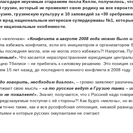
лагодаря неуемным стараниям посла Келли, получилось, что
рузин, который не променяет свою родину на все евроатлан
узию, грузинскую культуру и 10 заповедей за «30 сребреник
ти вред национальным интересам супердержавы №1, которые
ые национальные особенности.
 к «мелочам».
«Конфликта в августе 2008 года можно было 
огла избежать конфликта, если его инициатором и организатором 
обы последняя могла, или не могла этого избежать?! Напротив, П
нтным!».
Что касается нераспространения юрисдикции центральн
ю Тбилиси – не прибегать к силовому решению. Это позиция сей
ем 15 лет назад, до последнего военного конфликта в 2008 году.
адо говорить, необходим диалог»,
– громко заявляют различн
олжают свою мысль –
«а то русские ведут в Грузию танки – и
вно не пожалеет!»
.
Значит, получается, что с Россией надо говор
редсказуемые поступки с её стороны?! Как будто «мелочь», но в
м
точно также, как и вся русофобская оппозиция, никакой разни
тьями и которые русских оккупантами не считают.