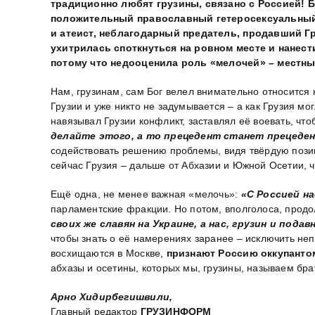
традиционно любят грузины, связано с Россией! Б
положительный православный гетеросексуальный г
и атеист, неблагодарный предатель, продавший Гр
ухитрилась споткнуться на ровном месте и нанес
потому что недооценила роль «мелочей» – местн
Нам, грузинам, сам Бог велел внимательно относится
Грузии и уже никто не задумывается – а как Грузия м
навязывал Грузии конфликт, заставлял её воевать, чт
делайте этого, а то прецедент станет прецеде
содействовать решению проблемы, видя твёрдую позици
сейчас Грузия – дальше от Абхазии и Южной Осетии, ч
Ещё одна, не менее важная «мелочь»:
«С Россией н
парламентские фракции. Но потом, вполголоса, прод
своих же славян на Украине, а нас, грузин и пода
чтобы знать о её намерениях заранее – исключить неп
восхищаются в Москве,
признают Россию оккупанто
абхазы и осетины, которых мы, грузины, называем бра
Арно Хидирбегишвили,
Главный редактор
ГРУЗИНФОРМ