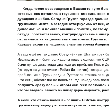
Когда после возвращения в Вашингтон уже бывш
которые она оставила в грузинско-американских от
дурацких ошибок. Сегодня Грузия гораздо дальше 
грузинской мечте, а сегодня отвернулись от неё, 
дипломат, но и влиятельнейший политик, поэтом
оттуда, соответственно, контрпродуктивные инст
отразились на национальных интересах Грузии и, 
Кавказе входит в национальные интересы Америк
А ведь ещё не так давно Соединённым Штатам грех б
Иванишвили – были солидарны лишь в одном, что США –
были лучше даже когда два года до прибытия Келли Де
(которую на днях сменит Робин
Данниган
), которая д
пребывания в Грузии родина Руставели становилась д
– то есть, абсолютно не понимая, где находилась посл
получить сразу всё – и чтобы они геев полюбили 
чтобы выдали своего миллиардера-мецената, раст
А если кто отказывался выполнять
USAтые инстру
грузинскому народу – гомосексуализм, атеизм, пре