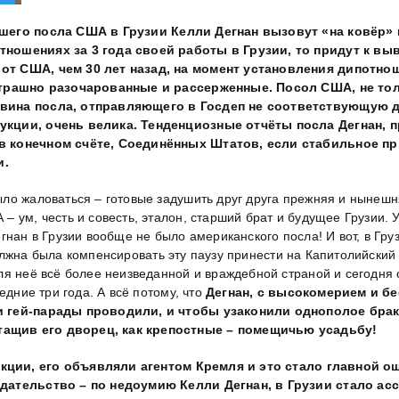
его посла США в Грузии Келли Дегнан вызовут «на ковёр» и 
ношениях за 3 года своей работы в Грузии, то придут к выв
от США, чем 30 лет назад, на момент установления дипотноше
страшно разочарованные и рассерженные. Посол США, не толь
у вина посла, отправляющего в Госдеп не соответствующу
рукции, очень велика. Тенденциозные отчёты посла Дегнан,
в конечном счёте, Соединённых Штатов, если стабильное пр
и.
ыло жаловаться – готовые задушить друг друга прежняя и нынеш
 ум, честь и совесть, эталон, старший брат и будущее Грузии. 
гнан в Грузии вообще не было американского посла! И вот, в Гр
олжна была компенсировать эту паузу принести на Капитолийский
ля неё всё более неизведанной и враждебной страной и сегодня
едние три года. А всё потому, что
Дегнан, с высокомерием и бе
и гей-парады проводили, и чтобы узаконили однополое браки
ащив его дворец, как крепостные – помещичью усадьбу!
кции, его объявляли агентом Кремля и это стало главной ош
дательство – по недоумию Келли Дегнан, в Грузии стало асс