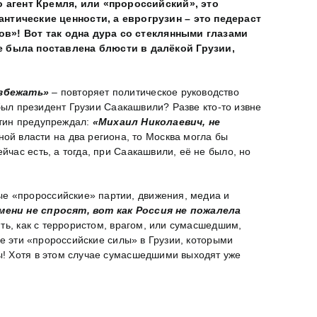
 агент Кремля, или «пророссийский», это
тические ценности, а еврогрузин – это педераст
ов»! Вот так одна дура со стеклянными глазами
 была поставлена блюсти в далёкой Грузии,
избежать»
– повторяет политическое руководство
был президент Грузии Саакашвили? Разве кто-то извне
утин предупреждал:
«Михаил Николаевич, не
ой власти на два региона, то Москва могла бы
час есть, а тогда, при Саакашвили, её не было, но
ые «пророссийские» партии, движения, медиа и
мени не спросят, вот как Россия не пожалела
ить, как с террористом, врагом, или сумасшедшим,
се эти «пророссийские силы» в Грузии, которыми
цы! Хотя в этом случае сумасшедшими выходят уже