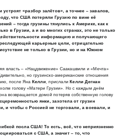
устроят «разбор залётов», а точнее – завалов,
оду, что
США потеряли Грузию по вине её
ний – тогда грузины тянулись к Америке, как к
ко в Грузии, а и во многих странах, это не только
ю действительности информацию и получающего
 преследующей карьерные цели, отрицательно
исутствие не только в Грузии, но и на Южном
няя власть – «Нацдвижение» Саакашвили и «Мечта»
Удивительно, но грузинско-американские отношения
узию, после Яна
Келли
, прислали
Келли Дегнан
 холм голову «Матери Грузии». Но с каждым днём
 она возвращается домой потеряв собственную голову
сцеремонностью янки, захотела от грузин
, и чтобы с Россией не торговали, а воевали, и
ибкой посла США! То есть, всё, что неприязненно
оциироваться с США, а значит – то, что