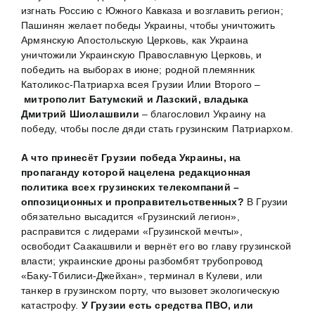
изгнать Россию с Южного Кавказа и возглавить регион;
Пашинян желает победы Украины, чтобы уничтожить
Армянскую Апостольскую Церковь, как Украина
уничтожили Украинскую Православную Церковь, и
победить на выборах в июне; родной племянник
Католикос-Патриарха всея Грузии Илии Второго –
митрополит Батумский и Лазский, владыка
Дмитрий Шиолашвили
– благословил Украину на
победу, чтобы после дяди стать грузинским Патриархом.
А что принесёт Грузии победа Украины, на
пропаганду которой нацелена редакционная
политика всех грузинских телекомпаний –
оппозиционных и проправительственных?
В Грузии
обязательно высадится «Грузинский легион»,
расправится с лидерами «Грузинской мечты»,
освободит Саакашвили и вернёт его во главу грузинской
власти; украинские дроны разбомбят трубопровод
«Баку-Тбилиси-Джейхан», терминал в Кулеви, или
танкер в грузинском порту, что вызовет экологическую
катастрофу.
У Грузии есть средства ПВО, или