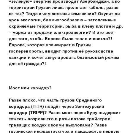
«зелёную» энергию производит Азербайджан, а по
территории Грузии лишь пролегает кабель, разве
не так?
Тогда с
чем связаны изменения? Окупит ли
урон экологии, биомногообразию – затопленные
охраняемые территории, рыба в плену плотин и др.
– маржа от продажи электроэнергии? И это всё –
для того, чтобы Европе было тепло и светло?!
Европе, которая спонсирует в Грузии
госперевороты, вводит против её руководства
санкции и хочет аннулировать безвизовый режим
для её граждан?!
Мост или коридор?
Разве плохо, что часть грузов Срединного
коридора (TITR) пойдёт через Зангезурский
коридор (TRIPP)? Разве мост через Куру выдержит
тяжесть возросшего в разы потока трайлеров,
травящих воздух своими выхлопами? Разве
грузинская инфраструктура и ландшафт, в первую