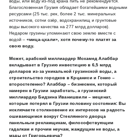
воды, или воду из-под крана пить не рекомендуется.
Благословенная Грузия обладает богатейшими водными
ресурсами (25 тыс. рек, более 2 тыс. минеральных
источников, сотни озёр, водохранилищ и грунтовые
воды высокого качества на 277 млрд долларов).
Недаром грузины упоминают свою землю вместе с
водой –
«мица-цхали», хотя почему-то платят за
свою воду.
Может, арабский миллиардер Мохамед Алаббар
вкладывает в Грузию инвестицию в 6,5 млрд
долларов из-за уникальной грузинской воды, а
строительство городков в Крцаниси и Гонио –
второстепенно? Алаббар – бизнесмен, который
намерен в Грузии заработать, а грузинский
миллиардер Бидзина Иванишвили – меценат,
которые потерял в Грузии половину состояния: Вы
исключаете столкновение их интересов на радость
ошивающимся вокруг Стеклянного дворца
панельным рекламщикам, философствующим
гадалкам и прочим неучам, жаждущим не воды, а
мзды от Григорьевича?