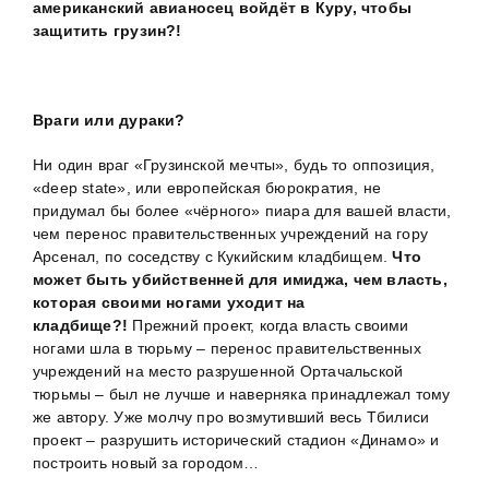
американский авианосец войдёт в Куру, чтобы
защитить грузин?!
Враги или дураки?
Ни один враг «Грузинской мечты», будь то оппозиция,
«deep state», или европейская бюрократия, не
придумал бы более «чёрного» пиара для вашей власти,
чем перенос правительственных учреждений на гору
Арсенал, по соседству с Кукийским кладбищем.
Что
может быть убийственней для имиджа, чем власть,
которая своими ногами уходит на
кладбище?!
Прежний проект, когда власть своими
ногами шла в тюрьму – перенос правительственных
учреждений на место разрушенной Ортачальской
тюрьмы – был не лучше и наверняка принадлежал тому
же автору. Уже молчу про возмутивший весь Тбилиси
проект – разрушить исторический стадион «Динамо» и
построить новый за городом…