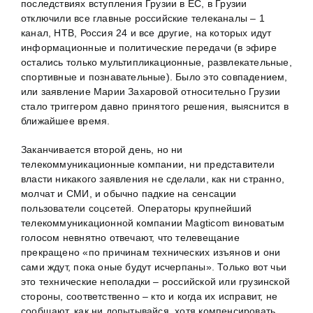
последствиях вступления Грузии в ЕС, в Грузии
отключили все главные российские телеканалы – 1
канал, НТВ, Россия 24 и все другие, на которых идут
информационные и политические передачи (в эфире
остались только мультипликационные, развлекательные,
спортивные и познавательные). Было это совпадением,
или заявление Марии Захаровой относительно Грузии
стало триггером давно принятого решения, выяснится в
ближайшее время.
Заканчивается второй день, но ни
телекоммуникационные компании, ни представители
власти никакого заявления не сделали, как ни странно,
молчат и СМИ, и обычно падкие на сенсации
пользователи соцсетей. Операторы крупнейший
телекоммуникационной компании Magticom виноватым
голосом невнятно отвечают, что телевещание
прекращено «по причинам технических изъянов и они
сами ждут, пока оные будут исчерпаны». Только вот чьи
это технические неполадки – российской или грузинской
стороны, соответственно – кто и когда их исправит, не
сообщают, как ни допытывайся, хотя компенсировать