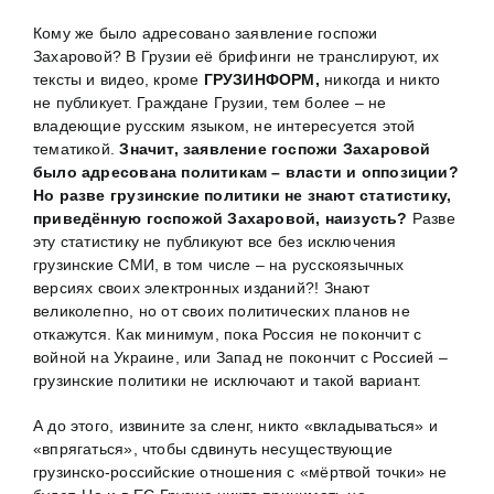
Кому же было адресовано заявление госпожи
Захаровой? В Грузии её брифинги не транслируют, их
тексты и видео, кроме
ГРУЗИНФОРМ,
никогда и никто
не публикует. Граждане Грузии, тем более – не
владеющие русским языком, не интересуется этой
тематикой.
Значит, заявление госпожи Захаровой
было адресована политикам – власти и оппозиции?
Но разве грузинские политики не знают статистику,
приведённую госпожой Захаровой, наизусть?
Разве
эту статистику не публикуют все без исключения
грузинские СМИ, в том числе – на русскоязычных
версиях своих электронных изданий?! Знают
великолепно, но от своих политических планов не
откажутся. Как минимум, пока Россия не покончит с
войной на Украине, или Запад не покончит с Россией –
грузинские политики не исключают и такой вариант.
А до этого, извините за сленг, никто «вкладываться» и
«впрягаться», чтобы сдвинуть несуществующие
грузинско-российские отношения с «мёртвой точки» не