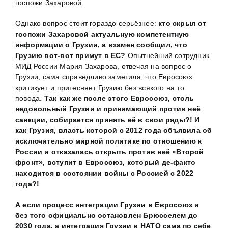
госпожи Захаровой.
Однако вопрос стоит гораздо серьёзнее:
кто скрыл от
госпожи Захаровой актуальную компетентную
информации о Грузии, а взамен сообщил, что
Грузию вот-вот примут в ЕС?
Опытнейший сотрудник
МИД России Мария Захарова, отвечая на вопрос о
Грузии, сама справедливо заметила, что Евросоюз
критикует и притесняет Грузию без всякого на то
повода.
Так как же после этого Евросоюз, столь
недовольный Грузии и принимающий против неё
санкции, собирается принять её в свои ряды?! И
как Грузия, власть которой с 2012 года объявила об
исключительно мирной политике по отношению к
России и отказалась открыть против неё «Второй
фронт», вступит в Евросоюз, который де-факто
находится в состоянии войны с Россией с 2022
года?!
А если процесс интеграции Грузии в Евросоюз и
без того официально остановлен Брюсселем до
2030 года, а интеграция Грузии в НАТО сама по себе