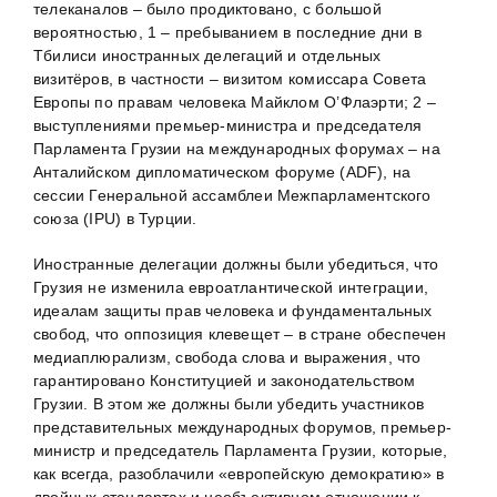
телеканалов – было продиктовано, с большой
вероятностью, 1 – пребыванием в последние дни в
Тбилиси иностранных делегаций и отдельных
визитёров, в частности – визитом комиссара Совета
Европы по правам человека Майклом О’Флаэрти; 2 –
выступлениями премьер-министра и председателя
Парламента Грузии на международных форумах – на
Анталийском дипломатическом форуме (ADF), на
сессии Генеральной ассамблеи Межпарламентского
союза (IPU) в Турции.
Иностранные делегации должны были убедиться, что
Грузия не изменила евроатлантической интеграции,
идеалам защиты прав человека и фундаментальных
свобод, что оппозиция клевещет – в стране обеспечен
медиаплюрализм, свобода слова и выражения, что
гарантировано Конституцией и законодательством
Грузии. В этом же должны были убедить участников
представительных международных форумов, премьер-
министр и председатель Парламента Грузии, которые,
как всегда, разоблачили «европейскую демократию» в
двойных стандартах и необъективном отношении к