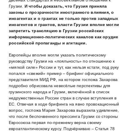
Грузии.
И чтобы доказать, что Грузия приняла
законы о прозрачности иностранного влияния, о
иноагентах и о грантах не только против западных
иноагентов и грантов, власти Грузии вполне могли
запретить трансляцию в Грузии российских
информационно-политических каналов как орудие
российской пропаганды и агитации.
Европейцы вполне могли указать политическому
руководству Грузии на «лояльность» по отношению к
«мягкой силе» России и тут, как нельзя кстати, под руку
попался «свежий» пример – брифинг официального
представителя МИД РФ, на котором госпожа Захарова
подробно обрисовала невесёлые перспективы для
грузинского народа и Грузии, включённой в список
недружественных России стран в случае вступления в
ЕС. Отвечая в ходе брифинга на явно провокационный
вопрос, госпожа Мария Захарова выразила удивление,
что после беспочвенного прессинга Грузии со стороны
Евросоюза первая по-прежнему верна своему
евроатлантическому курсу. Подчёркиваю – Статья 78